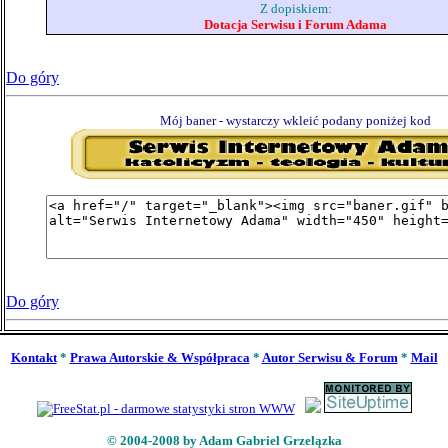
Z dopiskiem:
Dotacja Serwisu i Forum Adama
Do góry
Mój baner - wystarczy wkleić podany poniżej kod
Do góry
Kontakt
*
Prawa Autorskie & Współpraca
*
Autor Serwisu & Forum
*
Mail
© 2004-2008 by Adam Gabriel Grzelązka