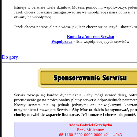
Istnieje w Serwisie wiele działów. Możesz pomóc mi współtworzyć jeden 
Jeżeli chcesz poważnie zaangażować się we współpracę i masz pomysł na 
otwarty na współpracę.
Jeżeli chcesz pomóc, ale nie wiesz jak, lecz chcesz się nauczyć - skontaktu
Kontakt z Autorem Serwisu
Współpraca
-
lista współpracujących serwisów
Do góry
Serwis rozwija się bardzo dynamicznie - aby mógł istnieć dalej, potr
przeniesienie go na profesjonalny płatny serwer o odpowiednich paramet
Koszty serwera nie są jednak jedynymi ani największymi koszta
utrzymaniem i rozwojem Serwisu.
Aby Moc to dzieło kontynuować, potr
choćby niewielkie wsparcie finansowe. Jeśli możesz i chcesz - dopomóż.
Adam Gabriel Grzelązka
Bank Millenium
68-1160-2202-0000-0000-4211-4943