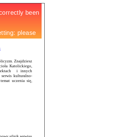
g
olicyzm. Znajdziesz
ioła Katolickiego,
 sektach i innych
 serwis kulturalno-
temat uczenia się,
nowy silnik serwisu