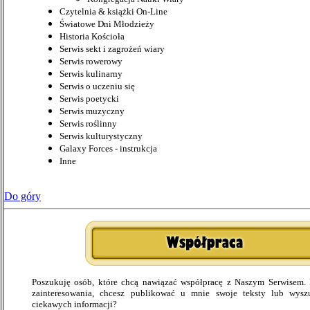
Czytelnia & książki On-Line
Światowe Dni Młodzieży
Historia Kościoła
Serwis sekt i zagrożeń wiary
Serwis rowerowy
Serwis kulinarny
Serwis o uczeniu się
Serwis poetycki
Serwis muzyczny
Serwis roślinny
Serwis kulturystyczny
Galaxy Forces - instrukcja
Inne
Do góry
Poszukuję osób, które chcą nawiązać współpracę z Naszym Serwisem. 
zainteresowania, chcesz publikować u mnie swoje teksty lub wys
ciekawych informacji?