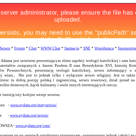
Serwis
*
Forum
*
Chat
*
WWW Chat
*
Sarmacja
*
SNE
*
Współpraca
*
Sponsorin
 Adama jest serwisem prezentującym różne aspekty teologii katolickiej i sam kat
ateriałów związanych z Janem Pawłem II oraz Benedyktem XVI, historię Kośc
w Powszechnych, prezentację teologii katolickiej, serwis informujący o
j wiary., Nie jest to jednak tylko i wyłącznie serwis religijny. Jest to także
ziesz tu dobrą poezję polską i zagraniczną, serwis rowerowy, dział porad na 
oślin domowych, kącik kulinarny i wiele innych interesujących rzeczy.
 istnieją trzy kolejne wersje serwisu:
arsza -
www.aydam.org/staryserwis/
tnia -
www.aydam.org/serwis/
NOWSZA -
www.aydam.org/cms/
szaniem się po wersjach utrudnienia przepraszam - przeniesienie jednak całości na 