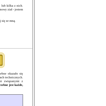
lub kilka z nich.
nowy ział - jestem
j się ze mną.
zebne okazało się
rach technicznych.
mi związanymi z
zebne jest każde,