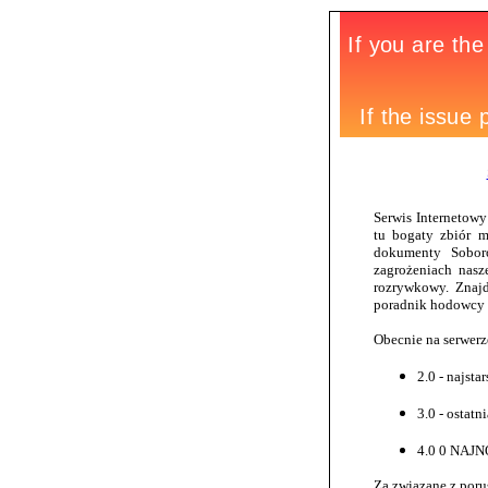
Serwis Internetowy
tu bogaty zbiór m
dokumenty Soboró
zagrożeniach nasze
rozrywkowy. Znajd
poradnik hodowcy r
Obecnie na serwerze
2.0 - najst
3.0 - osta
4.0 0 NAJ
Za związane z poru