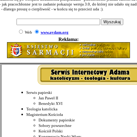
 jak pracochłonne jest to zadanie pokazuje wersja 3.0, do której nie udało się nad
 - dlatego proszę o cierpliwość - w końcu się to przecież uda :).
Web
www.aydam.org
Reklama:
Serwis papieski
Jan Paweł II
Benedykt XVI
Teologia katolicka
Magisterium Kościoła
Dokumenty papieskie
Sobory powszechne
Kościół Polski
Kongregacja Nauki Wiary