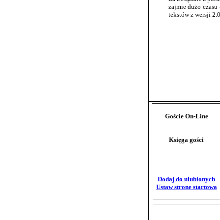
zajmie dużo czasu -
tekstów z wersji 2.0
Goście On-Line
Księga gości
Poczytaj
Dopisz
Dodaj do ulubionych
Ustaw strone startowa