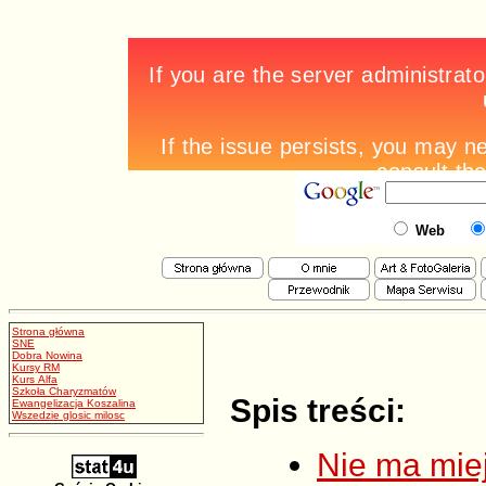
Web
Strona główna
SNE
Dobra Nowina
Kursy RM
Kurs Alfa
Szkoła Charyzmatów
Spis treści:
Ewangelizacja Koszalina
Wszedzie glosic milosc
Nie ma miej