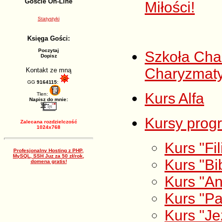
Goście On-Line
Miłości!
Statystyki
Księga Gości:
Poczytaj
Szkoła Char
Dopisz
Charyzmat
Kontakt ze mną
GG
9164115
:
Kurs Alfa
Tlen:
Napisz do mnie:
Kursy prog
Zalecana rozdzielczość
1024x768
Kurs "Fil
Profesjonalny Hosting z PHP,
MySQL, SSH Juz za 50 zł/rok,
Kurs "Bi
domena gratis!
Kurs "A
Kurs "P
Kurs "Je