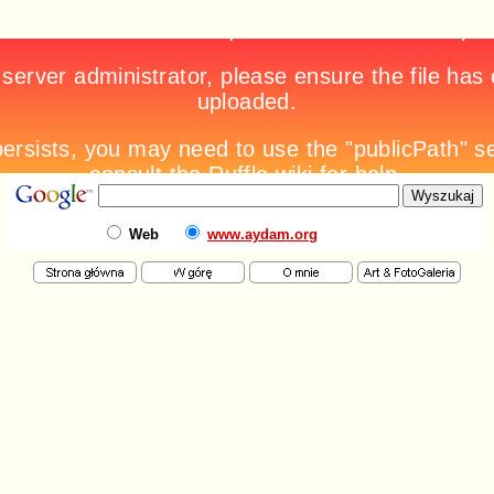
Web
www.aydam.org