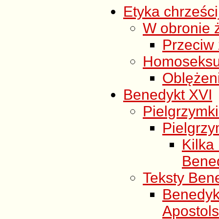
Etyka chrześc
W obronie 
Przeciw 
Homoseksu
Oblężen
Benedykt XVI
Pielgrzymki
Pielgrzy
Kilk
Bened
Teksty Ben
Benedyk
Apostols