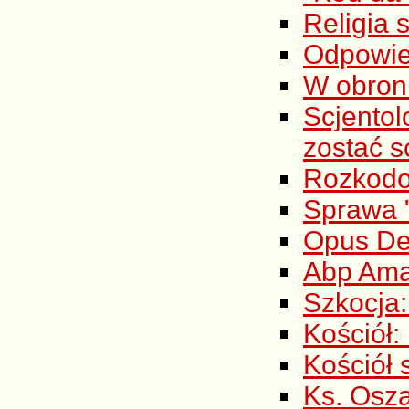
Religia s
Odpowie
W obron
Scjento
zostać s
Rozkod
Sprawa 
Opus De
Abp Ama
Szkocja:
Kościół:
Kościół 
Ks. Osza