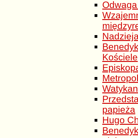
Odwaga 
Wzaje
międzyre
Nadzieja
Benedy
Kościele
Episkop
Metropol
Watykan
Przedst
papieża
Hugo Ch
Benedyk