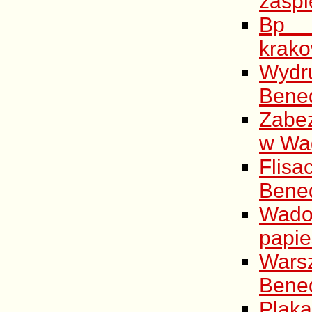
zaśpi
Bp G
krako
Wydr
Bened
Zabez
w Wa
Flisa
Bene
Wado
papie
War
Bene
Plak