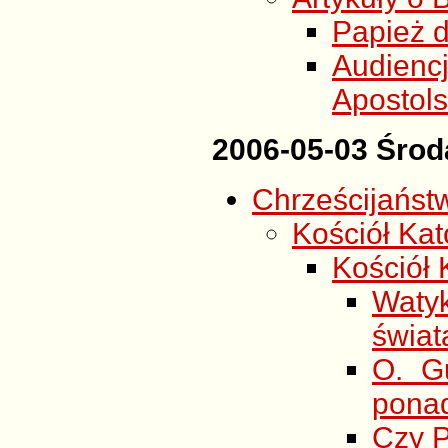
Papież 
Audien
Apostols
2006-05-03 Środ
Chrześcijańst
Kościół Kato
Kościół K
Waty
świat
O. G
ponad
Czy P