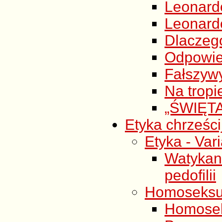
Leonard
Leonardo
Dlaczego
Odpowie
Fałszyw
Na tropi
„ŚWIĘT
Etyka chrześc
Etyka - Var
Watyka
pedofilii
Homoseksu
Homoseks