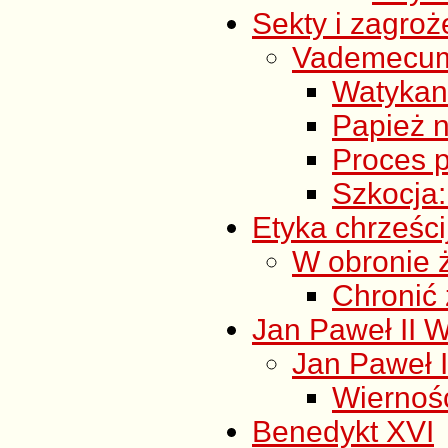
Sekty i zagroż
Vademecum s
Watykan
Papież n
Proces 
Szkocja:
Etyka chrześc
W obronie 
Chronić 
Jan Paweł II W
Jan Paweł II
Wiernoś
Benedykt XVI