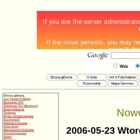
Web
Strona główna
Jan Paweł II Wielki
Benedykt XVI
Światowe Dni Młodzieży
Nowo
Ewangelizacja
Teologia
Etyka chrzescijanska
Duchowość
Historia Kosciola
Katechizm
2006-05-23 Wtor
Magisterium Kościoła
Chrześcijaństwo
Sekty