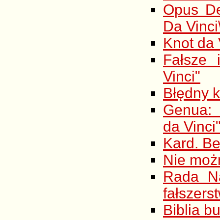
Opus De
Da Vinci
Knot da 
Fałsze 
Vinci"
Błędny 
Genua: 
da Vinci
Kard. Be
Nie możn
Rada N
fałszers
Biblia b