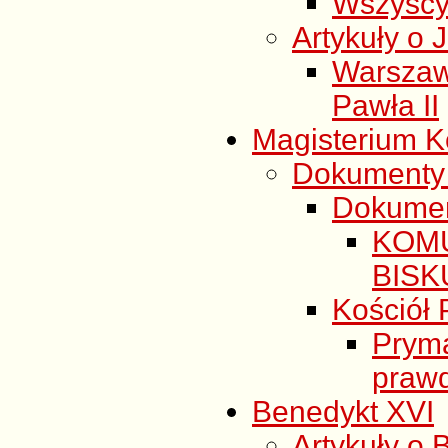
Wszyscy
Artykuły o 
Warszaw
Pawła II
Magisterium Ko
Dokumenty 
Dokumen
KOM
BISK
Kościół P
Prym
praw
Benedykt XVI
Artykuły o 