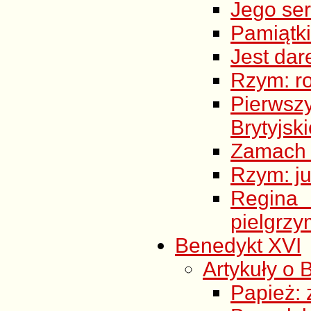
Jego ser
Pamiątki
Jest dar
Rzym: r
Pierwsz
Brytyjsk
Zamach n
Rzym: ju
Regina 
pielgrzy
Benedykt XVI
Artykuły o 
Papież: 