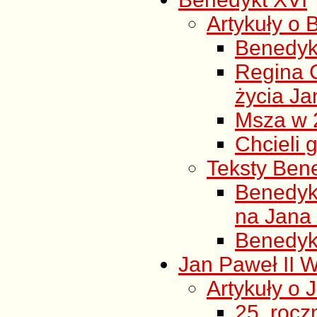
Artykuły o 
Benedyk
Regina C
życia Ja
Msza w 2
Chcieli 
Teksty Ben
Benedyk
na Jana 
Benedykt
Jan Paweł II W
Artykuły o 
25. rocz