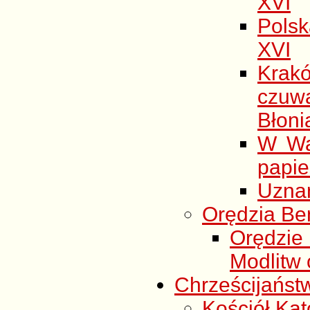
XVI
Polsk
XVI
Krak
czuw
Błoni
W Wa
papie
Uznan
Orędzia Be
Orędzie
Modlitw 
Chrześcijańst
Kościół Kato