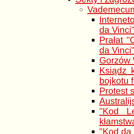
Vademecum s
Interne
da Vinci
Prałat 
da Vinci
Gorzów W
Ksiądz 
bojkotu 
Protest 
Australi
"Kod Le
kłamstwa
"Kod da 