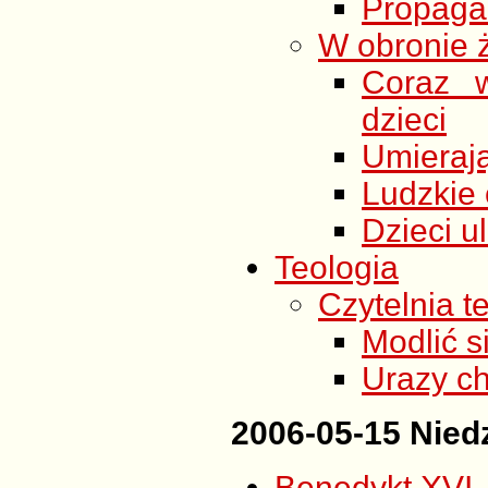
Propagan
W obronie 
Coraz w
dzieci
Umierają
Ludzkie c
Dzieci u
Teologia
Czytelnia t
Modlić s
Urazy c
2006-05-15 Niedz
Benedykt XVI