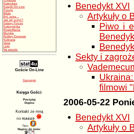
Czytelnia
Benedykt XVI
Kalendarz
Książki On-Line
Poezja
Artykuły o 
Biblia
Być sobą...
Jak się uczyć?
Piwo i 
Galaxy Forces
Kulturystyka
RowerMania
Muzyka
Benedyk
Rośliny Domowe
Kulinaria
Varia
Benedykt
Linki
Na wesolo
Sekty i zagroż
Vademecum s
Goście On-Line
Ukraina
Statystyki
filmowi 
Księga Gości:
2006-05-22 Poni
Poczytaj
Dopisz
Kontakt ze mną
Benedykt XVI
GG
9164115
:
Artykuły o 
Tlen:
Napisz do mnie: