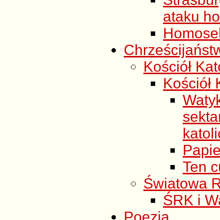
ataku h
Homosek
Chrześcijańst
Kościół Kato
Kościół K
Waty
sekt
katol
Papie
Ten c
Światowa R
ŚRK i Wa
Poezja