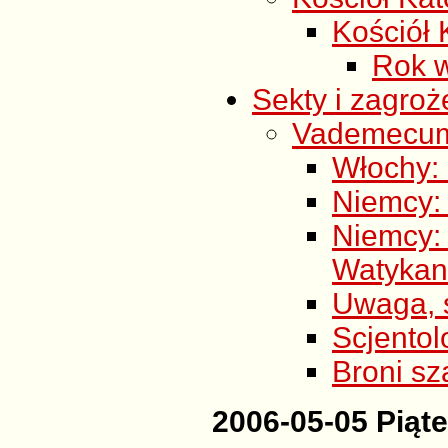
Kościół K
Rok w
Sekty i zagroż
Vademecum s
Włochy: 
Niemcy: 
Niemcy
Watykan
Uwaga, s
Scjentol
Broni sz
2006-05-05 Piąt