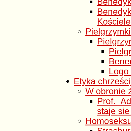
Benedykt
Benedyk
Kościele
Pielgrzymki
Pielgrzy
Pielg
Bened
Logo 
Etyka chrześc
W obronie 
Prof. A
staje si
Homoseksu
Strasbur