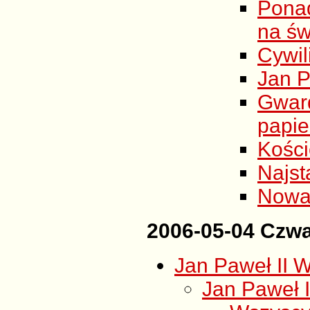
Pona
na św
Cywil
Jan P
Gwar
papi
Kości
Najst
Nowa
2006-05-04 Czwa
Jan Paweł II W
Jan Paweł II