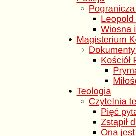
Pogranicza
Leopold 
Wiosna i
Magisterium Ko
Dokumenty 
Kościół P
Pryma
Miłoś
Teologia
Czytelnia t
Pięć pyt
Zstąpił d
Ona jes