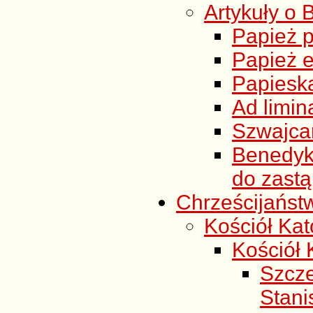
Artykuły o 
Papież p
Papież 
Papiesk
Ad limi
Szwajca
Benedykt
do zastą
Chrześcijańst
Kościół Kato
Kościół K
Szcz
Stani