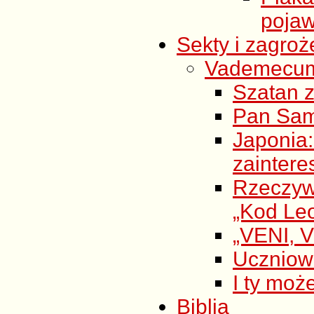
pojaw
Sekty i zagroż
Vademecum s
Szatan z
Pan Sam
Japoni
zainter
Rzeczyw
„Kod Leo
„VENI, V
Uczniow
I ty moż
Biblia