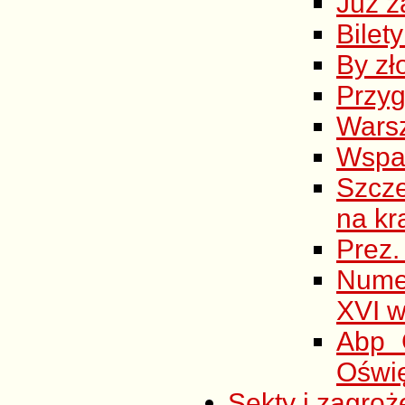
Już z
Bilet
By zł
Przyg
Warsz
Wspar
Szcze
na kr
Prez.
Nume
XVI w
Abp 
Oświ
Sekty i zagroż