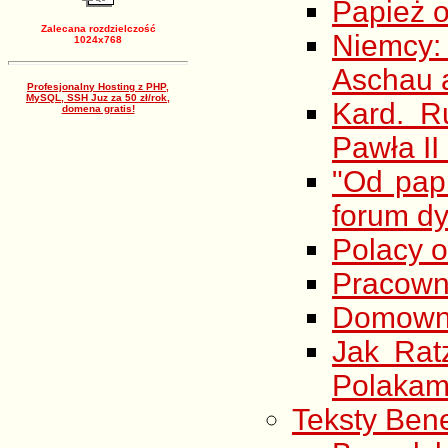
Papież o
Zalecana rozdzielczość
Niemcy
1024x768
Aschau 
Profesjonalny Hosting z PHP,
MySQL, SSH Juz za 50 zł/rok,
Kard. R
domena gratis!
Pawła II
"Od pap
forum d
Polacy o
Pracown
Domown
Jak Rat
Polakam
Teksty Ben