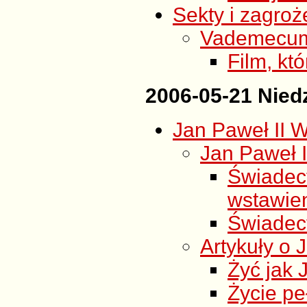
Sekty i zagroż
Vademecum s
Film, któ
2006-05-21 Niedz
Jan Paweł II W
Jan Paweł II
Świade
wstawie
Świadec
Artykuły o 
Żyć jak 
Życie pe