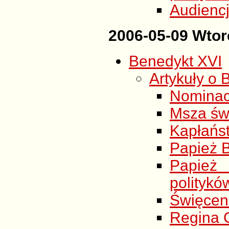
Audienc
2006-05-09 Wtor
Benedykt XVI
Artykuły o 
Nominac
Msza św.
Kapłańst
Papież B
Papież 
politykó
Święcen
Regina 