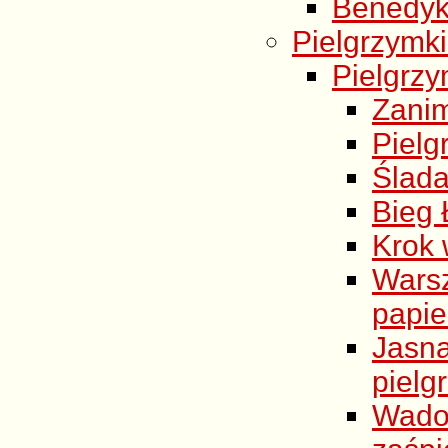
Benedykt
Pielgrzymki
Pielgrzy
Zani
Pielg
Ślada
Bieg 
Krok
Warsz
papie
Jasn
pielg
Wado