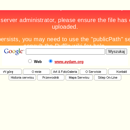
Web
www.aydam.org