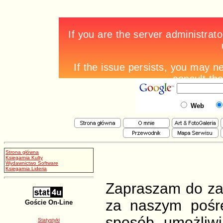
Web
Strona główna
Ksiegarnia Kulty
Wydawnictwo Software
Ksiegarnia Lideria
Zapraszam do zap
za naszym pośr
Goście On-Line
sposób umożliwi
Statystyki