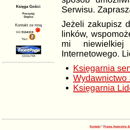
Księga Gości:
Serwisu. Zaprasz
Poczytaj
Dopisz
Jeżeli zakupisz 
Kontakt ze mną
linków, wspomoż
GG
9164115
:
Tlen:
mi niewielkie
Internetowego. L
1024x768
Księgarnia ser
Wydawnictwo 
Księgarnia Lid
Kontakt
*
Prawa Autorskie 