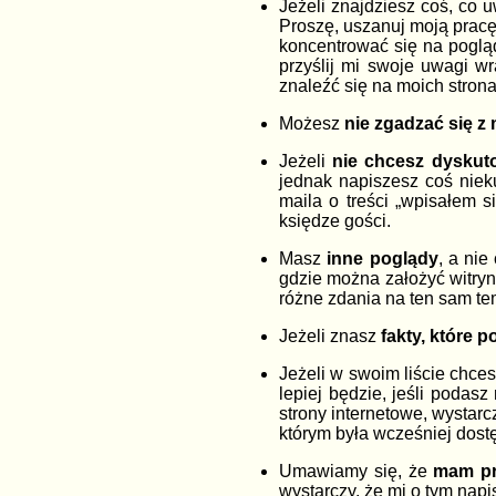
Jeżeli znajdziesz coś, co
Proszę, uszanuj moją pracę
koncentrować się na pogląd
przyślij mi swoje uwagi w
znaleźć się na moich strona
Możesz
nie zgadzać się z
Jeżeli
nie chcesz dyskut
jednak napiszesz coś niek
maila o treści „wpisałem 
księdze gości.
Masz
inne poglądy
, a nie
gdzie można założyć witryn
różne zdania na ten sam te
Jeżeli znasz
fakty, które 
Jeżeli w swoim liście chce
lepiej będzie, jeśli podasz
strony internetowe, wystarcz
którym była wcześniej dost
Umawiamy się, że
mam pr
wystarczy, że mi o tym napi