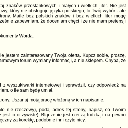
aj znaków przestankowych i małych i wielkich liter. Nie jest
wy, który nie obsługuje języka polskiego, to Twój wybór - ale
rony. Maile bez polskich znaków i bez wielkich liter mogę
ześnie zapewniam, że doceniam chęci i że nie mam pretensji
dokumenty Worda.
nie jestem zainteresowany Twoja ofertą. Kupcz sobie, proszę,
darmowym forum wymiany informacji, a nie sklepem. Chyba, że
.
ał z wyszukiwarki internetowej i sprawdził, czy odpowiedź na
wiem, o ile sam będę umiał.
 strony. Uszanuj moją pracę włożoną w ich napisanie.
 (ale nie rzeczowy), podaj adres tej strony, napisz, co Twoim
jest to oczywiste). Błądzenie jest rzeczą ludzką i na pewno
czny za korektę, podobnie inni czytelnicy.