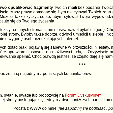
awo opublikować fragmenty
Twoich
maili
bez podania Twoich 
iście. Masz prawo domagać się, bym nie cytował Twoich zdań -
 Możesz także życzyć sobie, abym cytował Twoje wypowiedzi,
osuję się do Twojego życzenia.
teksty na innych stronach, nie musisz nawet pytać o zgodę. Ch
jej strony. Byłoby także dobrze, gdybyś umieścił u siebie link d
nie o wygodę osób przeszukujących internet.
tórych dotąd brak, pojawią się zapewne w przyszłości. Niestety,
które uprawiam stosownie do możliwości i chęci. Oczywiście 
kiwania spełnić. Choć prawdą jest też, że często daję się namó
* * *
ać ze mną na jednym z poniższych komunikatorów:
, pytanie, uwagę lub propozycję na
Forum Dyskusyjnym
.
 tej strony posługując się jednym z dwu poniższych paneli kom
Poczta z WWW do mnie (
nie zapomnij się podpisać i p