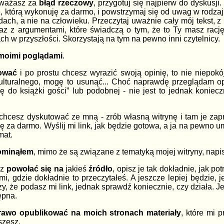
 uważasz za
błąd rzeczowy
, przygotuj się najpierw do dyskusji
, którą wykonuję za darmo, i powstrzymaj się od uwag w rodzaju
ach, a nie na człowieku. Przeczytaj uważnie cały mój tekst, z 
raz z argumentami, które świadczą o tym, że to Ty masz racj
ch w przyszłości. Skorzystają na tym na pewno inni czytelnicy.
 moimi poglądami
.
ować
i po prostu chcesz wyrazić swoją opinię, to nie niepokój
ulturalnego, mogę to usunąć... Choć naprawdę przeglądam op
się do książki gości” lub podobnej - nie jest to jednak kon
 chcesz dyskutować ze mną - zrób własną witrynę i tam je zapr
ę za darmo. Wyślij mi link, jak będzie gotowa, a ja na pewno 
mat.
pominąłem
, mimo że są związane z tematyką mojej witryny, napi
sz
powołać się na
jakieś
źródło
, opisz je tak dokładnie, jak po
 mi, gdzie dokładnie to przeczytałeś. A jeszcze lepiej będzie, 
y, że podasz mi link, jednak sprawdź koniecznie, czy działa. Jeże
ępna.
awo opublikować na moich stronach materiały
, które mi p
szesz.