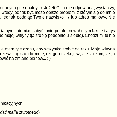
danych personalnych. Jeżeli Ci to nie odpowiada, wystarczy,
 wtedy jednak być może opiszę problem, z którym się do mnie
 jednak podając Twoje nazwisko i / lub adres mailowy. Nie
ciałbym natomiast, abyś mnie poinformował o tym fakcie i abyś
o mojej witryny (ja zrobię podobnie u siebie). Chodzi mi tu nie
 nie mam tyle czasu, aby wszystko zrobić od razu. Moja witryna
możesz napisać do mnie, czego oczekujesz, ale zrozum, że ja
wić na zmianę planów... :-).
unikacyjnych:
odać maila zwrotnego
)