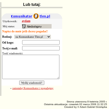
Lub tutaj:
aydam
Użytkownik:
Mój status:
Napisz do mnie jeśli chcesz pogadać!
Rodzaj:
Od kogo:
Twój e-mail:
Treść wiadomości:
»
zainstaluj Komunikator i pogadajmy
Strona utworzona 8 kwietnia 2005 r.
Ostatnia aktualizacja:
czwartek 02 marca 2006 11:32:25
Created by
©
Adam Gabriel Grzelązka