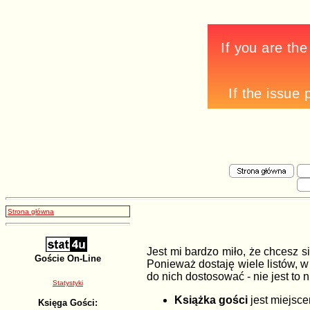
Strona główna
Jest mi bardzo miło, że chcesz 
Goście On-Line
Ponieważ dostaję wiele listów, w 
do nich dostosować - nie jest to
Statystyki
Książka gości
jest miejsce
Księga Gości: