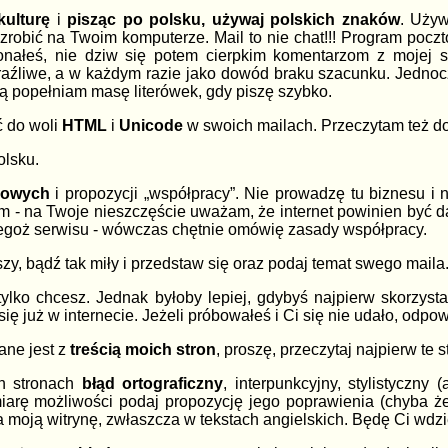
kulturę
i
pisząc po polsku, używaj polskich znaków
. Używ
zrobić na Twoim komputerze. Mail to nie chat!!! Program poczto
onałeś, nie dziw się potem cierpkim komentarzom z mojej st
raźliwe, a w każdym razie jako dowód braku szacunku. Jednoc
ą popełniam masę literówek, gdy piszę szybko.
 do woli
HTML
i
Unicode
w swoich mailach. Przeczytam też 
olsku.
lowych
i propozycji „współpracy”. Nie prowadzę tu biznesu i 
m - na Twoje nieszczęście uważam, że internet powinien być 
egoż serwisu - wówczas chętnie omówię zasady współpracy.
szy, bądź tak miły i przedstaw się oraz podaj temat swego maila
 tylko chcesz. Jednak byłoby lepiej, gdybyś najpierw skorzyst
się już w internecie. Jeżeli próbowałeś i Ci się nie udało, odpo
ne jest z
treścią moich stron
, proszę, przeczytaj najpierw te
ch stronach
błąd ortograficzny
, interpunkcyjny, stylistyczny
arę możliwości podaj propozycję jego poprawienia (chyba że 
a moją witrynę, zwłaszcza w tekstach angielskich. Będę Ci wdzię