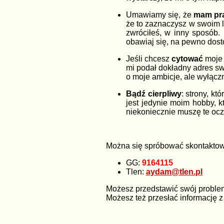
Umawiamy się, że
mam pr
że to zaznaczysz w swoim l
zwróciłeś, w inny sposób.
obawiaj się, na pewno dost
Jeśli chcesz
cytować
moje 
mi podał dokładny adres swo
o moje ambicje, ale wyłącz
Bądź cierpliwy
: strony, k
jest jedynie moim hobby, 
niekoniecznie muszę te ocze
Można się spróbować skontaktow
GG:
9164115
Tlen:
aydam@tlen.pl
Możesz przedstawić swój problem
Możesz też przesłać informację z