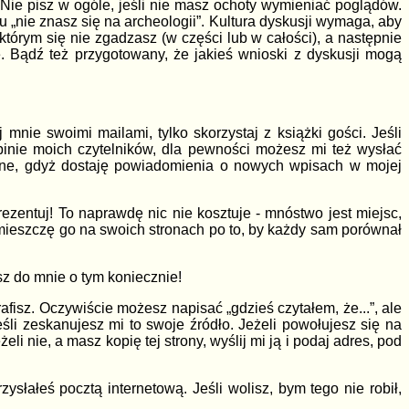
. Nie pisz w ogóle, jeśli nie masz ochoty wymieniać poglądów.
 „nie znasz się na archeologii”. Kultura dyskusji wymaga, aby
którym się nie zgadzasz (w części lub w całości), a następnie
ę. Bądź też przygotowany, że jakieś wnioski z dyskusji mogą
 mnie swoimi mailami, tylko skorzystaj z książki gości. Jeśli
inie moich czytelników, dla pewności możesz mi też wysłać
ieczne, gdyż dostaję powiadomienia o nowych wpisach w mojej
ezentuj! To naprawdę nic nie kosztuje - mnóstwo jest miejsc,
umieszczę go na swoich stronach po to, by każdy sam porównał
sz do mnie o tym koniecznie!
trafisz. Oczywiście możesz napisać „gdzieś czytałem, że...”, ale
jeśli zeskanujesz mi to swoje źródło. Jeżeli powołujesz się na
li nie, a masz kopię tej strony, wyślij mi ją i podaj adres, pod
rzysłałeś pocztą internetową. Jeśli wolisz, bym tego nie robił,