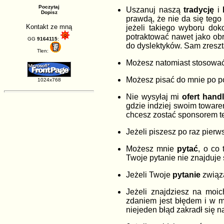
Poczytaj
Uszanuj naszą
tradycję
i
Dopisz
prawdą, że nie da się tego 
Kontakt ze mną
jeżeli takiego wyboru dok
potraktować nawet jako ob
GG
9164115
:
do dyslektyków. Sam zreszt
Tlen:
Możesz natomiast stosować
Możesz pisać do mnie po p
1024x768
Nie wysyłaj mi
ofert hand
gdzie indziej swoim toware
chcesz zostać sponsorem t
Jeżeli piszesz po raz pierw
Możesz mnie
pytać
, o co
Twoje pytanie nie znajduje 
Jeżeli Twoje
pytanie
związa
Jeżeli znajdziesz na moi
zdaniem jest błędem i w mi
niejeden błąd zakradł się n