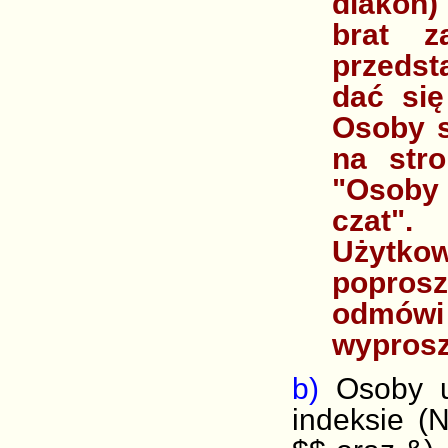
diakon)
brat z
przedst
dać si
Osoby 
na str
"Osoby
czat".
Użytkow
popros
odmówi
wyprosz
b)
Osoby u
indeksie (