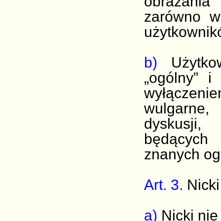
obrażania
zarówno w
użytkownik
b)
Użytk
„ogólny” i
wyłączenie
wulgarne,
dyskusji,
będących 
znanych ogó
Art. 3.
Nicki
a)
Nicki nie