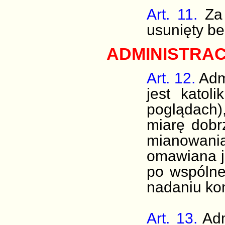
Art. 11.
Za
usunięty be
ADMINISTRA
Art. 12.
Adm
jest katol
poglądach)
miarę dobr
mianowan
omawiana je
po wspólne
nadaniu ko
Art. 13.
Adm