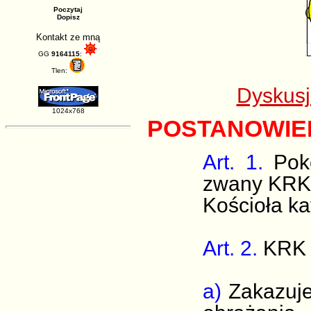
Poczytaj
Dopisz
Kontakt ze mną
GG
9164115
:
Tlen:
Dyskusj
1024x768
POSTANOWIE
Art. 1.
Pokó
zwany KRK)
Kościoła kat
Art. 2.
KRK j
a)
Zakazuje