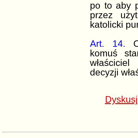
po to aby 
przez uży
katolicki p
Art. 14.
komuś sta
właścicie
decyzji wła
Dyskusj