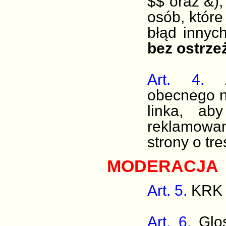
$$ oraz &)
osób, któ
błąd innyc
bez ostrze
Art. 4.
Za
obecnego n
linka, ab
reklamow
strony o treś
MODERACJA
Art. 5.
KRK 
Art. 6.
Glo