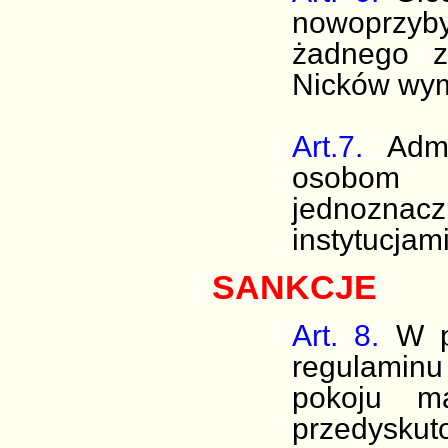
nowoprzyb
żadnego z
Nicków wym
Art.7.
Adm
osobom 
jednoznacz
instytucjam
SANKCJE
Art. 8.
W pr
regulaminu
pokoju m
przedyskuto