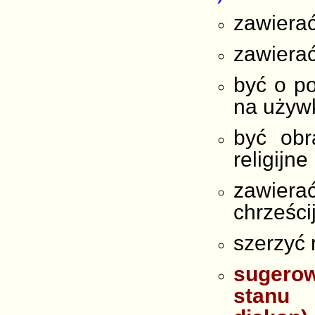
zawiera
zawiera
być o p
na używk
być obr
religijn
zawier
chrześci
szerzyć 
sugerow
stanu 