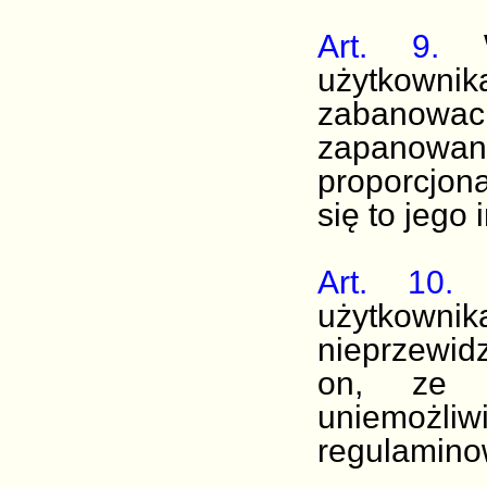
Art. 9.
W 
użytkownika
zabanowac
zapanow
proporcjon
się to jego
Art. 10.
A
użytkow
nieprzewid
on, ze z
uniemoż
regulaminow