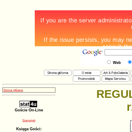
Web
REGUL
Strona główna
Goście On-Line
Statystyki
Księga Gości: