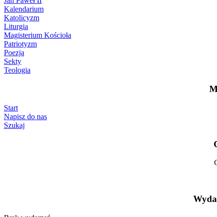
Jan Paweł II
Kalendarium
Katolicyzm
Liturgia
Magisterium Kościoła
Patriotyzm
Poezja
Sekty
Teologia
M
Start
Napisz do nas
Szukaj
Wydar