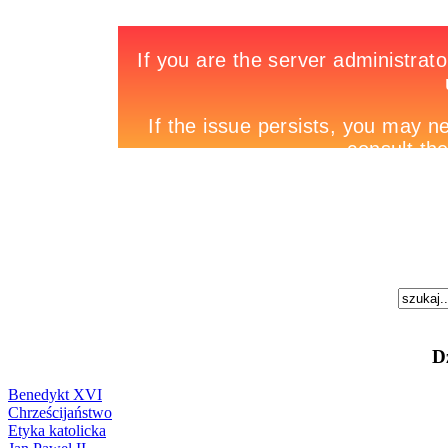
D
Benedykt XVI
Chrześcijaństwo
Etyka katolicka