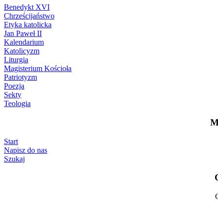
Benedykt XVI
Chrześcijaństwo
Etyka katolicka
Jan Paweł II
Kalendarium
Katolicyzm
Liturgia
Magisterium Kościoła
Patriotyzm
Poezja
Sekty
Teologia
M
Start
Napisz do nas
Szukaj