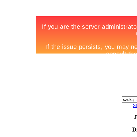
St
J
D