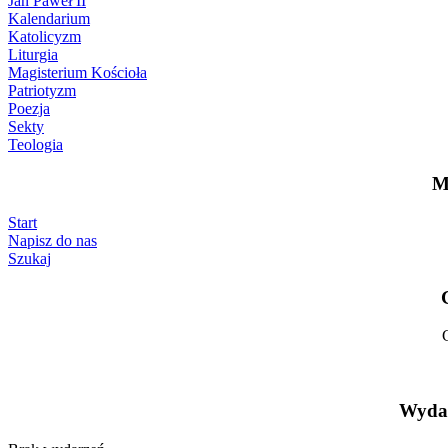
Jan Paweł II
Kalendarium
Katolicyzm
Liturgia
Magisterium Kościoła
Patriotyzm
Poezja
Sekty
Teologia
M
Start
Napisz do nas
Szukaj
Wydar