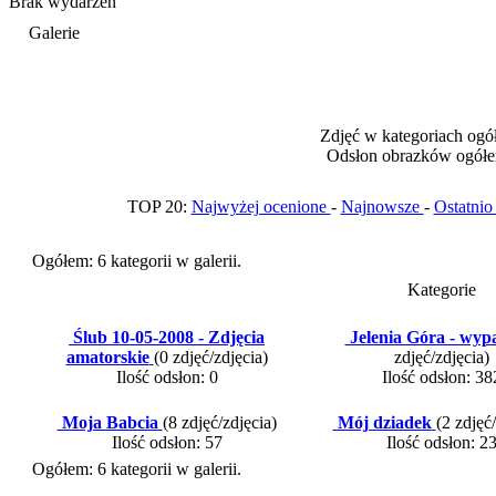
Brak wydarzeń
Galerie
Zdjęć w kategoriach ogó
Odsłon obrazków ogółe
TOP 20:
Najwyżej ocenione
-
Najnowsze
-
Ostatni
Ogółem: 6 kategorii w galerii.
Kategorie
Ślub 10-05-2008 - Zdjęcia
Jelenia Góra - wyp
amatorskie
(0 zdjęć/zdjęcia)
zdjęć/zdjęcia)
Ilość odsłon: 0
Ilość odsłon: 38
Moja Babcia
(8 zdjęć/zdjęcia)
Mój dziadek
(2 zdjęć
Ilość odsłon: 57
Ilość odsłon: 2
Ogółem: 6 kategorii w galerii.