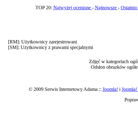
TOP 20:
Najwyżej ocenione
-
Najnowsze
-
Ostatni
[RM]: Użytkownicy zarejestrowani
[SM]: Użytkownicy z prawami specjalnymi
Zdjęć w kategoriach ogó
Odsłon obrazków ogółe
© 2009 Serwis Internetowy Adama ::
Joomla!
i
Joomla!
Popra