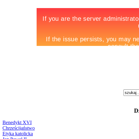
D
Benedykt XVI
Chrześcijaństwo
Etyka katolicka