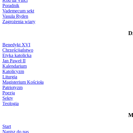
Kod da Vinci
Poradnik
Vademecum sekt
Vasula Ryden
Zagrożenia wiary
D
Benedykt XVI
Chrześcijaństwo
Etyka katolicka
Jan Paweł II
Kalendarium
Katolicyzm
Liturgia
Magisterium Kościoła
Patriotyzm
Poezja
Sekty
Teologia
M
Start
Napisz do nas