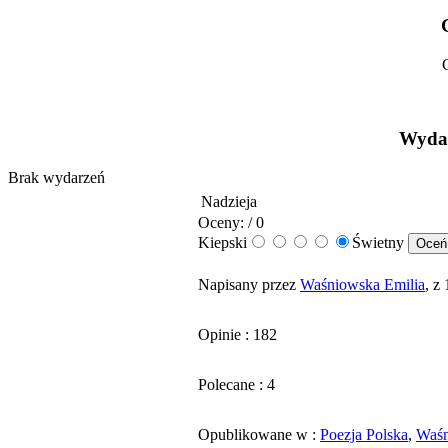
Wydar
Brak wydarzeń
Nadzieja
Oceny: / 0
Kiepski
Świetny
Napisany przez
Waśniowska Emilia
, z
Opinie : 182
Polecane : 4
Opublikowane w :
Poezja Polska
,
Waśn