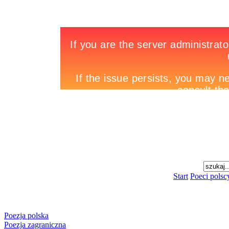
Start
Poeci polsc
Poezja polska
Poezja zagraniczna