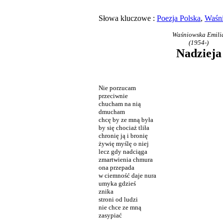
Słowa kluczowe :
Poezja Polska
,
Waśni
Waśniowska Emili
(1954-)
Nadzieja
Nie porzucam
przeciwnie
chucham na nią
dmucham
chcę by ze mną była
by się chociaż tliła
chronię ją i bronię
żywię myślę o niej
lecz gdy nadciąga
zmartwienia chmura
ona przepada
w ciemność daje nura
umyka gdzieś
znika
stroni od ludzi
nie chce ze mną
zasypiać