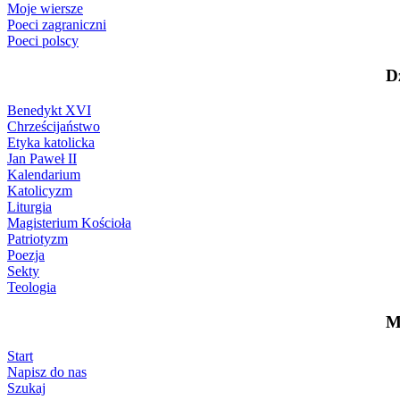
Moje wiersze
Poeci zagraniczni
Poeci polscy
D
Benedykt XVI
Chrześcijaństwo
Etyka katolicka
Jan Paweł II
Kalendarium
Katolicyzm
Liturgia
Magisterium Kościoła
Patriotyzm
Poezja
Sekty
Teologia
M
Start
Napisz do nas
Szukaj