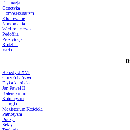
Eutanazja
Genetyka
Homoseksualizm
Klonowanie
Narkomania
W obronie zycia
Pedofilia
Prostytucja
Rodzina
Varia
D
Benedykt XVI
Chrześcijaństwo
Etyka katolicka
Jan Paweł II
Kalendarium
Katolicyzm
Liturgia
Magisterium Kościoła
Patriotyzm
Poezja
Sekty
Teologia