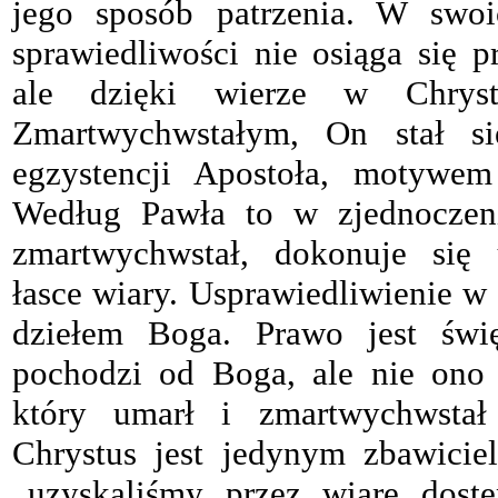
jego sposób patrzenia. W swo
sprawiedliwości nie osiąga się p
ale dzięki wierze w Chrys
Zmartwychwstałym, On stał s
egzystencji Apostoła, motywem
Według Pawła to w zjednoczen
zmartwychwstał, dokonuje się u
łasce wiary. Usprawiedliwienie w
dziełem Boga. Prawo jest świę
pochodzi od Boga, ale nie ono 
który umarł i zmartwychwstał
Chrystus jest jedynym zbawicie
„uzyskaliśmy przez wiarę dostę