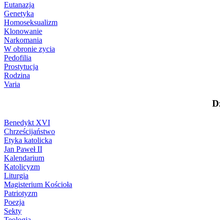
Eutanazja
Genetyka
Homoseksualizm
Klonowanie
Narkomania
W obronie zycia
Pedofilia
Prostytucja
Rodzina
Varia
D
Benedykt XVI
Chrześcijaństwo
Etyka katolicka
Jan Paweł II
Kalendarium
Katolicyzm
Liturgia
Magisterium Kościoła
Patriotyzm
Poezja
Sekty
Teologia