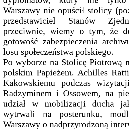
Warszawy nie opuścił stolicy (poz
przedstawiciel Stanów Zjed
przeciwnie, wiemy o tym, że d
gotowość zabezpieczenia archiw
losu społeczeństwa polskiego.
Po wyborze na Stolicę Piotrową m
polskim Papieżem. Achilles Ratt
Kakowskiemu podczas wizytacji
Radzyminem i Ossowem, na pierw
udział w mobilizacji ducha ja
wytrwali na posterunku, mod
Warszawy o nadprzyrodzoną inter