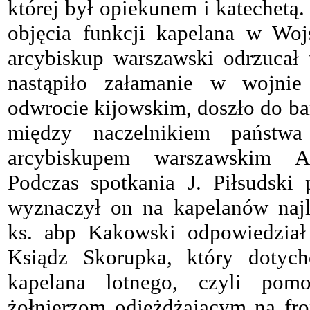
której był opiekunem i katechetą.
objęcia funkcji kapelana w Wo
arcybiskup warszawski odrzucał 
nastąpiło załamanie w wojnie 
odwrocie kijowskim, doszło do ba
między naczelnikiem państwa
arcybiskupem warszawskim A
Podczas spotkania J. Piłsudski 
wyznaczył on na kapelanów naj
ks. abp Kakowski odpowiedział
Ksiądz Skorupka, który dotych
kapelana lotnego, czyli pomo
żołnierzom odjeżdżającym na fro