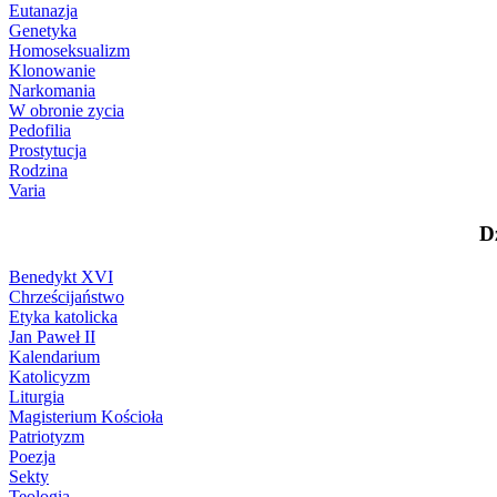
Eutanazja
Genetyka
Homoseksualizm
Klonowanie
Narkomania
W obronie zycia
Pedofilia
Prostytucja
Rodzina
Varia
D
Benedykt XVI
Chrześcijaństwo
Etyka katolicka
Jan Paweł II
Kalendarium
Katolicyzm
Liturgia
Magisterium Kościoła
Patriotyzm
Poezja
Sekty
Teologia