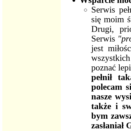
Wsparcie mod
Serwis peł
się moim ś
Drugi, pri
Serwis
"pr
jest miło
wszystkic
poznać lepi
pełnił ta
polecam s
nasze wys
także i s
bym zawsz
zasłaniał 