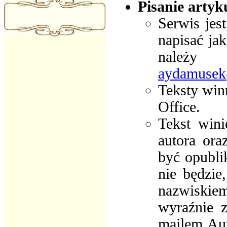
Pisanie arty
Serwis jes
napisać ja
należy
aydamuse
Teksty wi
Office.
Tekst win
autora or
być opublik
nie będzie
nazwiskie
wyraźnie z
mailem Aut