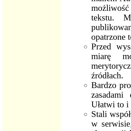
możliwość
tekstu. M
publikow
opatrzone 
Przed wys
miarę mo
merytorycz
źródłach.
Bardzo pro
zasadami o
Ułatwi to i
Stali wspó
w serwisie