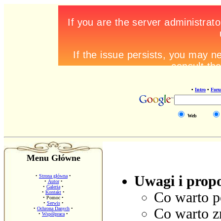
•
Intro
•
For
Web
Menu Główne
•
Strona główna
•
Uwagi i prop
•
Autor
•
•
Galeria
•
•
Kontakt
•
Co warto p
•
Pomoc
•
•
Serwis
•
•
Ochrona Danych
•
Co warto z
•
Współpraca
•