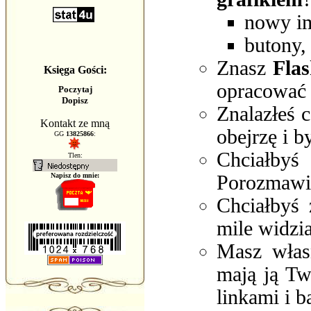
nowy i
butony,
Znasz
Fla
Księga Gości:
opracować 
Poczytaj
Dopisz
Znalazłeś c
Kontakt ze mną
obejrzę i 
GG
13825866
:
Chciałbyś
Tlen:
Napisz do mnie:
Porozmawi
Chciałbyś
mile widzi
Masz własn
mają ją Tw
linkami i b