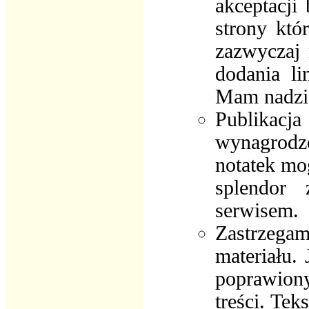
akceptacji
strony któ
zazwyczaj 
dodania l
Mam nadzie
Publikacja
wynagrodz
notatek mog
splendor 
serwisem.
Zastrzegam
materiału. 
poprawiony 
treści. Te