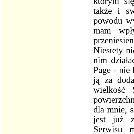
którym się
także i s
powodu wys
mam wpły
przeniesie
Niestety ni
nim działa
Page - nie 
ją za dod
wielkość 
powierzchn
dla mnie, 
jest już 
Serwisu 