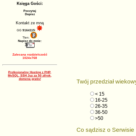
Księga Gości:
Poczytaj
Dopisz
Kontakt ze mną
GG
9164115
:
Tlen:
Napisz do mnie:
Zalecana rozdzielczość
1024x768
Profesjonalny Hosting z PHP,
MySQL, SSH Juz za 50 zł/rok,
domena gratis!
Twój przedział wiekow
< 15
16-25
26-35
36-50
>50
Co sądzisz o Serwisie