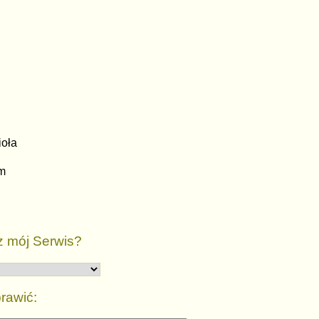
oła
m
z mój Serwis?
rawić: