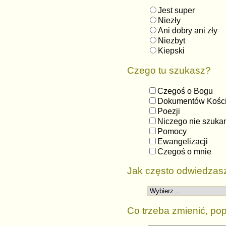
Jest super
Niezły
Ani dobry ani zły
Niezbyt
Kiepski
Czego tu szukasz?
Czegoś o Bogu
Dokumentów Kości
Poezji
Niczego nie szuka
Pomocy
Ewangelizacji
Czegoś o mnie
Jak często odwiedzas
Co trzeba zmienić, pop