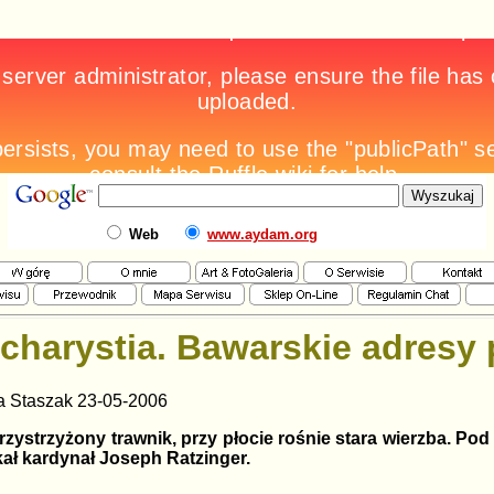
Web
www.aydam.org
ucharystia. Bawarskie adresy
a Staszak 23-05-2006
ystrzyżony trawnik, przy płocie rośnie stara wierzba. Pod n
zkał kardynał Joseph Ratzinger.