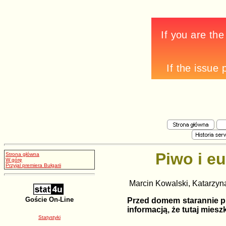
Piwo i e
Strona główna
W górę
Przyjal premiera Bułgarii
Marcin Kowalski, Katarzyn
Goście On-Line
Przed domem starannie prz
informacją, że tutaj mies
Statystyki