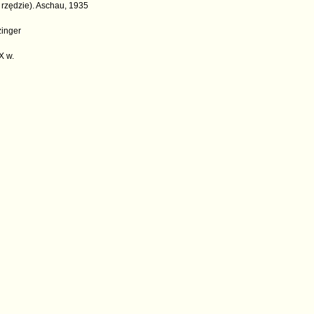
rzędzie). Aschau, 1935
zinger
X w.