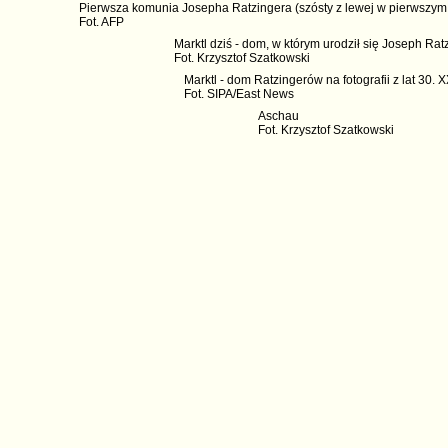
Pierwsza komunia Josepha Ratzingera (szósty z lewej w pierwszym 
Fot. AFP
Marktl dziś - dom, w którym urodził się Joseph Rat
Fot. Krzysztof Szatkowski
Marktl - dom Ratzingerów na fotografii z lat 30. X
Fot. SIPA/East News
Aschau
Fot. Krzysztof Szatkowski