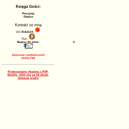
Księga Gości:
Poczytaj
Dopisz
Kontakt ze mną
GG
9164115
:
Tlen:
<
Napisz do mnie:
Zalecana rozdzielczość
1024x768
Profesjonalny Hosting z PHP,
MySQL, SSH Juz za 50 zł/rok,
domena gratis!