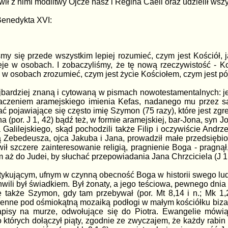
ówił z nimi modlitwy Ojcze nasz i Regina Caeli oraz udzielił ws
 Benedykta XVI:
my się przede wszystkim lepiej rozumieć, czym jest Kościół, 
ieje w osobach. I zobaczyliśmy, że tę nową rzeczywistość - 
 w osobach zrozumieć, czym jest życie Kościołem, czym jest p
najbardziej znaną i cytowaną w pismach nowotestamentalnych: 
łumaczeniem aramejskiego imienia Kefas, nadanego mu przez
dać pojawiające się często imię Szymon (75 razy), które jest 
na (por. J 1, 42) bądź też, w formie aramejskiej, bar-Jona, syn J
alilejskiego, skąd pochodzili także Filip i oczywiście Andrz
ną Zebedeusza, ojca Jakuba i Jana, prowadził małe przedsiębio
ł szczere zainteresowanie religią, pragnienie Boga - pragnął,
m aż do Judei, by słuchać przepowiadania Jana Chrzciciela (J 1,
ktykującym, ufnym w czynną obecność Boga w historii swego lud
hwili był świadkiem. Był żonaty, a jego teściowa, pewnego dn
 także Szymon, gdy tam przebywał (por. Mt 8,14 i n.; Mk 1,2
ienne pod ośmiokątną mozaiką podłogi w małym kościółku bizan
isy na murze, odwołujące się do Piotra. Ewangelie mówią 
do których dołączył piąty, zgodnie ze zwyczajem, że każdy rabin