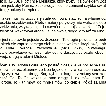
k 8, 32-33). Piotr chce Mesjasza, który byłby "człowiekiem Boż
em jest, aby Pan narzucił swoją moc i przemienił szybko świat;
rogę pokory i cierpienia.
my także musimy uczyć się stale od nowa: stawiać na własne o
 ludzkie oczekiwania. Piotr, z natury porywczy, nie waha się 
zekiwania, wzywając go do nawrócenia i pójścia za Nim: "Zejdź 
ędziesz Mi wskazywał drogę, Ja idę swoją drogą, a ty idź za Mną.
zym jest naprawdę pójście za Jezusem. To drugie powołanie, 
, niech się zaprze samego siebie, niech weźmie krzyż swój i n
odu Mnie i Ewangelii, zachowa je " (Mk 8, 34-35). To wymagają
calić prawdziwe wartości, aby ocalić duszę, aby ocalić obecn
woją drogą śladami Mistrza.
ócenia św. Piotra i cała jego postać niosą wielką pociechę i 
 również oczekujemy, że Bóg będzie silny w świecie i przeks
 wybiera inną drogę. Bóg wybiera drogę przemiany serc w cierp
dzać Go. To On wskazuje nam drogę. I tak mówi nam Piotr
na drogę. To Pan mówi do mnie i mówi do ciebie: Pójdź za Mn