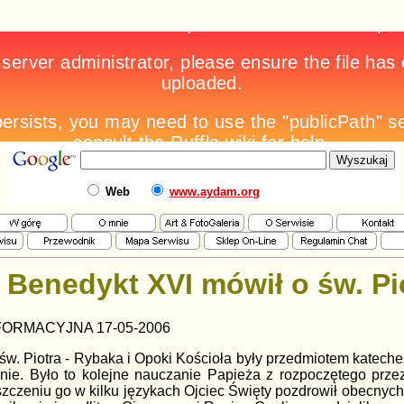
Web
www.aydam.org
Benedykt XVI mówił o św. P
FORMACYJNA 17-05-2006
w. Piotra - Rybaka i Opoki Kościoła były przedmiotem katech
nie. Było to kolejne nauczanie Papieża z rozpoczętego prze
zczeniu go w kilku językach Ojciec Święty pozdrowił obecnych 