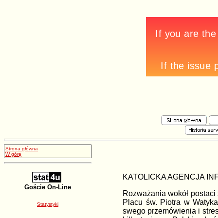
Strona główna
W górę
KATOLICKA AGENCJA IN
Goście On-Line
Rozważania wokół postaci ś
Placu św. Piotra w Watyka
Statystyki
swego przemówienia i stres