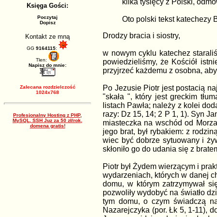
kilka tysięcy z Polski, odm
Księga Gości:
Poczytaj
Oto polski tekst katechezy
Dopisz
Drodzy bracia i siostry,
Kontakt ze mną
GG
9164115
:
w nowym cyklu katechez staraliś
Tlen:
powiedzieliśmy, że Kościół istn
Napisz do mnie:
przyjrzeć każdemu z osobna, aby
Po Jezusie Piotr jest postacią 
Zalecana rozdzielczość
1024x768
"skała ", który jest greckim t
listach Pawła; należy z kolei do
razy: Dz 15, 14; 2 P 1, 1). Syn Ja
Profesjonalny Hosting z PHP,
MySQL, SSH Juz za 50 zł/rok,
miasteczka na wschód od Morza G
domena gratis!
jego brat, był rybakiem: z rodzi
wiec być dobrze sytuowany i żywi
skłoniło go do udania się z brate
Piotr był Żydem wierzącym i pra
wydarzeniach, których w danej c
domu, w którym zatrzymywał się
pozwoliły wydobyć na światło dz
tym domu, o czym świadczą nap
Nazarejczyka (por. Łk 5, 1-11), 