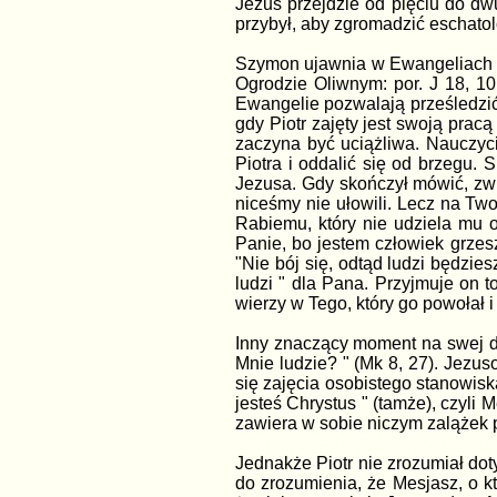
Jezus przejdzie od pięciu do dw
przybył, aby zgromadzić eschatol
Szymon ujawnia w Ewangeliach ch
Ogrodzie Oliwnym: por. J 18, 10
Ewangelie pozwalają prześledzić
gdy Piotr zajęty jest swoją prac
zaczyna być uciążliwa. Nauczyci
Piotra i oddalić się od brzegu. 
Jezusa. Gdy skończył mówić, zwr
niceśmy nie ułowili. Lecz na Two
Rabiemu, który nie udziela mu 
Panie, bo jestem człowiek grzesz
"Nie bój się, odtąd ludzi będzie
ludzi " dla Pana. Przyjmuje on 
wierzy w Tego, który go powołał 
Inny znaczący moment na swej du
Mnie ludzie? " (Mk 8, 27). Jezus
się zajęcia osobistego stanowisk
jesteś Chrystus " (tamże), czyli M
zawiera w sobie niczym zalążek 
Jednakże Piotr nie zrozumiał dot
do zrozumienia, że Mesjasz, o k