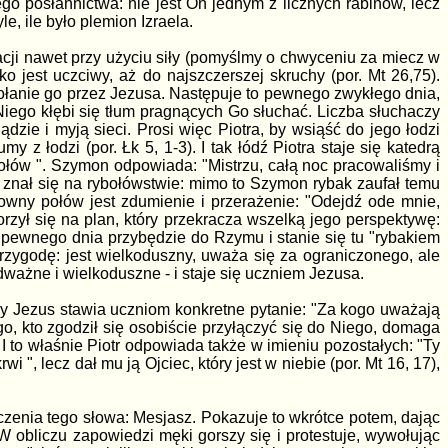
go posłannictwa: nie jest On jednym z licznych rabinów, lecz
, ile było plemion Izraela.
cji nawet przy użyciu siły (pomyślmy o chwyceniu za miecz w
o jest uczciwy, aż do najszczerszej skruchy (por. Mt 26,75).
ołanie go przez Jezusa. Następuje to pewnego zwykłego dnia,
Niego kłębi się tłum pragnących Go słuchać. Liczba słuchaczy
zie i myją sieci. Prosi więc Piotra, by wsiąść do jego łodzi
 z łodzi (por. Łk 5, 1-3). I tak łódź Piotra staje się katedrą
połów ". Szymon odpowiada: "Mistrzu, całą noc pracowaliśmy i
nie znał się na rybołówstwie: mimo to Szymon rybak zaufał temu
owny połów jest zdumienie i przerażenie: "Odejdź ode mnie,
rzył się na plan, który przekracza wszelką jego perspektywę:
 że pewnego dnia przybędzie do Rzymu i stanie się tu "rybakiem
rzygodę: jest wielkoduszny, uważa się za ograniczonego, ale
dważne i wielkoduszne - i staje się uczniem Jezusa.
dy Jezus stawia uczniom konkretne pytanie: "Za kogo uważają
o, kto zgodził się osobiście przyłączyć się do Niego, domaga
I to właśnie Piotr odpowiada także w imieniu pozostałych: "Ty
i ", lecz dał mu ją Ojciec, który jest w niebie (por. Mt 16, 17),
czenia tego słowa: Mesjasz. Pokazuje to wkrótce potem, dając
 obliczu zapowiedzi męki gorszy się i protestuje, wywołując