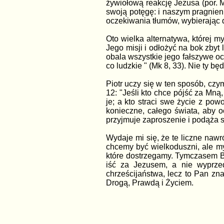
żywiołową reakcję Jezusa (por. M
swoją potęgę: i naszym pragnieni
oczekiwania tłumów, wybierając d
Oto wielka alternatywa, której 
Jego misji i odłożyć na bok zbyt
obala wszystkie jego fałszywe oc
co ludzkie " (Mk 8, 33). Nie ty b
Piotr uczy się w ten sposób, c
12: "Jeśli kto chce pójść za Mną
je; a kto straci swe życie z pow
konieczne, całego świata, aby o
przyjmuje zaproszenie i podąża s
Wydaje mi się, że te liczne nawr
chcemy być wielkoduszni, ale my
które dostrzegamy. Tymczasem Bóg
iść za Jezusem, a nie wyprze
chrześcijaństwa, lecz to Pan z
Drogą, Prawdą i Życiem.