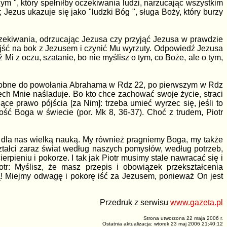
ym ", który spełniłby oczekiwania ludzi, narzucając wszystkim
 Jezus ukazuje się jako "ludzki Bóg ", sługa Boży, który burzy
czekiwania, odrzucając Jezusa czy przyjąć Jezusa w prawdzie
odejść na bok z Jezusem i czynić Mu wyrzuty. Odpowiedź Jezusa
Mi z oczu, szatanie, bo nie myślisz o tym, co Boże, ale o tym,
podobne do powołania Abrahama w Rdz 22, po pierwszym w Rdz
iech Mnie naśladuje. Bo kto chce zachować swoje życie, straci
ce prawo pójścia [za Nim]: trzeba umieć wyrzec się, jeśli to
ość Boga w świecie (por. Mk 8, 36-37). Choć z trudem, Piotr
są dla nas wielką nauką. My również pragniemy Boga, my także
ztałci zaraz świat według naszych pomysłów, według potrzeb,
ieniu i pokorze. I tak jak Piotr musimy stale nawracać się i
: Myślisz, że masz przepis i obowiązek przekształcenia
ą! Miejmy odwagę i pokorę iść za Jezusem, ponieważ On jest
Przedruk z serwisu
www.gazeta.pl
Strona utworzona 22 maja 2006 r.
Ostatnia aktualizacja: wtorek 23 maj 2006 21:40:12