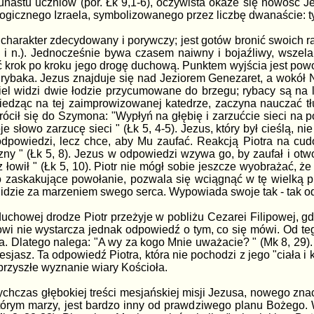
unastu uczniów (por. Łk 9,1-6), oczywista okaże się nowość Je
ogicznego Izraela, symbolizowanego przez liczbę dwanaście: tyle
arakter zdecydowany i porywczy; jest gotów bronić swoich ra
 i n.). Jednocześnie bywa czasem naiwny i bojaźliwy, wszelak
 krok po kroku jego drogę duchową. Punktem wyjścia jest pow
ą rybaka. Jezus znajduje się nad Jeziorem Genezaret, a wokół 
el widzi dwie łodzie przycumowane do brzegu; rybacy są na ląd
Siedząc na tej zaimprowizowanej katedrze, zaczyna nauczać tłumy
ócił się do Szymona: "Wypłyń na głębię i zarzućcie sieci na 
je słowo zarzucę sieci " (Łk 5, 4-5). Jezus, który był cieślą, 
odpowiedzi, lecz chce, aby Mu zaufać. Reakcją Piotra na cud
ny " (Łk 5, 8). Jezus w odpowiedzi wzywa go, by zaufał i otwo
sz łowił " (Łk 5, 10). Piotr nie mógł sobie jeszcze wyobrażać,
to zaskakujące powołanie, pozwala się wciągnąć w tę wielką p
i idzie za marzeniem swego serca. Wypowiada swoje tak - tak o
chowej drodze Piotr przeżyje w pobliżu Cezarei Filipowej, g
owi nie wystarcza jednak odpowiedź o tym, co się mówi. Od teg
a. Dlatego nalega: "A wy za kogo Mnie uważacie? " (Mk 8, 29). 
esjasz. Ta odpowiedź Piotra, która nie pochodzi z jego "ciała i krw
przyszłe wyznanie wiary Kościoła.
ychczas głębokiej treści mesjańskiej misji Jezusa, nowego zna
tórym marzy, jest bardzo inny od prawdziwego planu Bożego. W