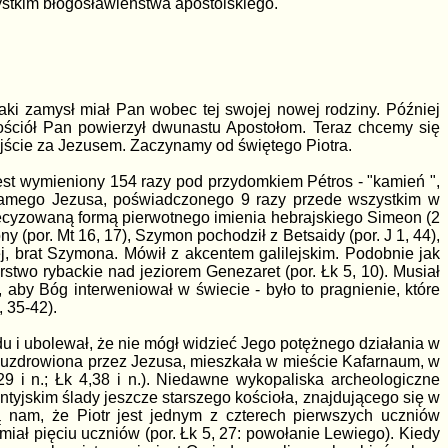
zystkim błogosławieństwa apostolskiego.
jaki zamysł miał Pan wobec tej swojej nowej rodziny. Później
Kościół Pan powierzył dwunastu Apostołom. Teraz chcemy się
ójście za Jezusem. Zaczynamy od świętego Piotra.
jest wymieniony 154 razy pod przydomkiem Pétros - "kamień ",
 samego Jezusa, poświadczonego 9 razy przede wszystkim w
zgrecyzowaną formą pierwotnego imienia hebrajskiego Simeon (2
ony (por. Mt 16, 17), Szymon pochodził z Betsaidy (por. J 1, 44),
ej, brat Szymona. Mówił z akcentem galilejskim. Podobnie jak
rstwo rybackie nad jeziorem Genezaret (por. Łk 5, 10). Musiał
 aby Bóg interweniował w świecie - było to pragnienie, które
 35-42).
u i ubolewał, że nie mógł widzieć Jego potężnego działania w
ia uzdrowiona przez Jezusa, mieszkała w mieście Kafarnaum, w
9 i n.; Łk 4,38 i n.). Niedawne wykopaliska archeologiczne
tyjskim ślady jeszcze starszego kościoła, znajdującego się w
nam, że Piotr jest jednym z czterech pierwszych uczniów
 miał pięciu uczniów (por. Łk 5, 27: powołanie Lewiego). Kiedy