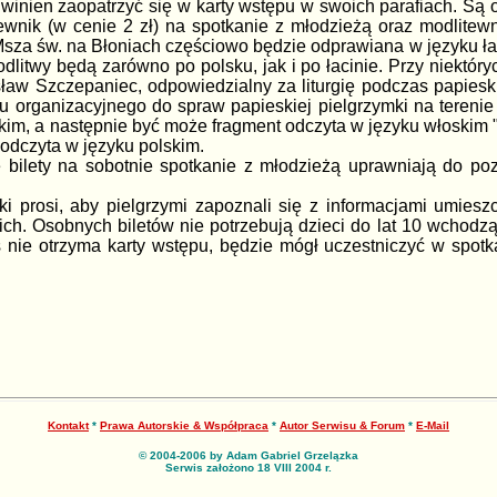
inien zaopatrzyć się w karty wstępu w swoich parafiach. Są o
wnik (w cenie 2 zł) na spotkanie z młodzieżą oraz modlitewn
sza św. na Błoniach częściowo będzie odprawiana w języku łac
dlitwy będą zarówno po polsku, jak i po łacinie. Przy niektó
sław Szczepaniec, odpowiedzialny za liturgię podczas papiesk
 organizacyjnego do spraw papieskiej pielgrzymki na terenie 
kim, a następnie być może fragment odczyta w języku włoskim "
odczyta w języku polskim.
 bilety na sobotnie spotkanie z młodzieżą uprawniają do p
ki prosi, aby pielgrzymi zapoznali się z informacjami umies
ich. Osobnych biletów nie potrzebują dzieci do lat 10 wchodząc
oś nie otrzyma karty wstępu, będzie mógł uczestniczyć w spo
Kontakt
*
Prawa Autorskie & Współpraca
*
Autor Serwisu & Forum
*
E-Mail
© 2004-2006 by Adam Gabriel Grzelązka
Serwis założono 18 VIII 2004 r.