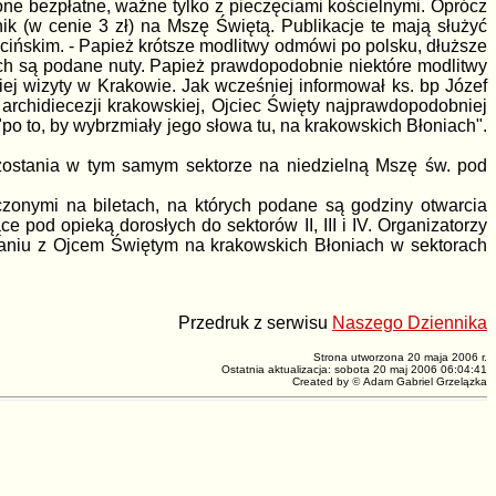
ne bezpłatne, ważne tylko z pieczęciami kościelnymi. Oprócz
ik (w cenie 3 zł) na Mszę Świętą. Publikacje te mają służyć
ińskim. - Papież krótsze modlitwy odmówi po polsku, dłuższe
rych są podane nuty. Papież prawdopodobnie niektóre modlitwy
iej wizyty w Krakowie. Jak wcześniej informował ks. bp Józef
archidiecezji krakowskiej, Ojciec Święty najprawdopodobniej
po to, by wybrzmiały jego słowa tu, na krakowskich Błoniach".
ozostania w tym samym sektorze na niedzielną Mszę św. pod
zczonymi na biletach, na których podane są godziny otwarcia
e pod opieką dorosłych do sektorów II, III i IV. Organizatorzy
tkaniu z Ojcem Świętym na krakowskich Błoniach w sektorach
Przedruk z serwisu
Naszego Dziennika
Strona utworzona 20 maja 2006 r.
Ostatnia aktualizacja: sobota 20 maj 2006 06:04:41
Created by
©
Adam Gabriel Grzelązka