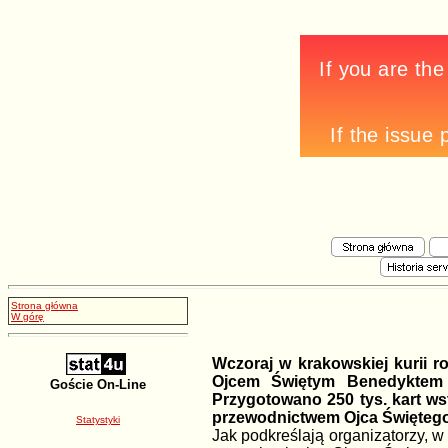
Strona główna
W górę
Wczoraj w krakowskiej kurii 
Ojcem Świętym Benedyktem XV
Goście On-Line
Przygotowano 250 tys. kart w
przewodnictwem Ojca Świętego 
Statystyki
Jak podkreślają organizatorzy, w