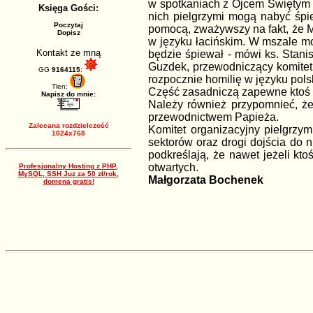
w spotkaniach z Ojcem Świętym w
Księga Gości:
nich pielgrzymi mogą nabyć śpie
Poczytaj
pomocą, zważywszy na fakt, że M
Dopisz
w języku łacińskim. W mszale mo
Kontakt ze mną
będzie śpiewał - mówi ks. Stani
Guzdek, przewodniczący komitetu
GG
9164115
:
rozpocznie homilię w języku pols
Tlen:
Część zasadniczą zapewne ktoś 
Napisz do mnie:
Należy również przypomnieć, że
przewodnictwem Papieża.
Zalecana rozdzielczość
Komitet organizacyjny pielgrzym
1024x768
sektorów oraz drogi dojścia do n
podkreślają, że nawet jeżeli kt
otwartych.
Profesjonalny Hosting z PHP,
MySQL, SSH Juz za 50 zł/rok,
Małgorzata Bochenek
domena gratis!