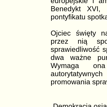
europejskie i a
Benedykt XVI, 
pontyfikatu spotka
Ojciec święty 
przez nią spot
sprawiedliwość s
dwa ważne punk
Wymaga ona 
autorytatywny
promowania spraw
„Demokracja osią