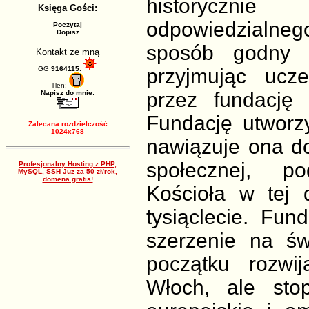
historycznie 
Księga Gości:
odpowiedzialnego
Poczytaj
Dopisz
sposób godny 
Kontakt ze mną
GG
9164115
:
przyjmując ucz
Tlen:
przez fundacj
Napisz do mnie:
Fundację utworz
Zalecana rozdzielczość
1024x768
nawiązuje ona do 
społecznej, p
Profesjonalny Hosting z PHP,
MySQL, SSH Juz za 50 zł/rok,
domena gratis!
Kościoła w tej 
tysiąclecie. Fun
szerzenie na św
początku rozwij
Włoch, ale sto