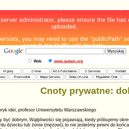
Web
www.aydam.org
Cnoty prywatne: do
istoryk idei, profesor Uniwersytetu Warszawskiego
ży być dobrym. Wątpliwości się pojawiają, kiedy próbujemy okr
ntu dziecku lub żonie (mężowi), to nie jesteśmy pewni do końca,