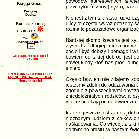
powodów interesownych, a wted
Księga Gości:
przychylność żony (męża), na zas
Poczytaj
Dopisz
Nie jest z tym tak łatwo, gdyż
ulicy to często wyraz potrzeby 
Kontakt ze mną
rozmaite pozarządowe organizacje
GG
9164115
:
Tlen:
Bardziej skomplikowana jest syt
Napisz do mnie:
wysłuchać długiej i nieco nudnej
chcieli być dobrzy i pomagali w
Zalecana rozdzielczość
bowiem od takiej dobroci jest 
1024x768
nawet kiedy ktoś nas prosi o in
śmierć.
Profesjonalny Hosting z PHP,
MySQL, SSH Juz za 50 zł/rok,
Często bowiem nie zdajemy sobie
domena gratis!
jesteśmy zdolni do odczuwania cz
zgodnie z powszechnymi obyczaj
zniedołężniałych rodziców, a c
istocie uciekają od odpowiedzialn
Inaczej jeszcze jest z cnotą dob
nieznanym ludziom z całkowici
naśladowania. Co więcej, z taki
dobrym po prostu, w naszym świeci