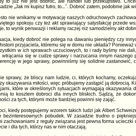
y to już nie jest dobroć, ale handel lub przekupstwo. Chc
adzie „Jak mi kupisz futro, to...". Dobroć zatem, podobnie jak 
 często nie wnikamy w motywację naszych odruchowych zachow
świętego spokoju czy też akt sprawiający satysfakcję przede
, to wynik perswazji i reklamy raczej niż samodzielny akt dobro
uacja, kiedy dobroć nie polega na dawaniu pieniędzy czy inny
 historii przyjaciela, któremu się w domu nie układa? Ponieważ
szystkim w ich sprawach uczuciowych, to i rady byśmy nie dali
do wtrącania się w cudze sprawy i narzucania innym naszego 
gerencję w jego sprawy, powinniśmy się solidnie zastanowić, 
 sprawy, że bliscy nam ludzie, ci, których kochamy, oczekują 
y okazywania miłości, więc próbujemy zastąpić ją dobrocią. Ki
ami, które w określonych sytuacjach wymagają okazywania dob
zynią to kosztem dobroci dla innych bliskich. Sądzą, że do
ości za tych, którymi może bardziej powinni się zająć.
roci, kiedy postępujemy wzorem takich ludzi jak Albert Schwei
e bezinteresownych pobudek. W zasadzie trudno o piękniej
mi zachowaniami z reguły związana jest pewna forma ucieczki 
e i dla tych, którzy nas w nim otaczają.