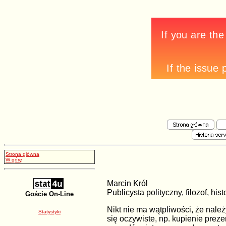
Strona główna
W górę
Marcin Król
Publicysta polityczny, filozof, h
Goście On-Line
Nikt nie ma wątpliwości, że nale
Statystyki
się oczywiste, np. kupienie preze