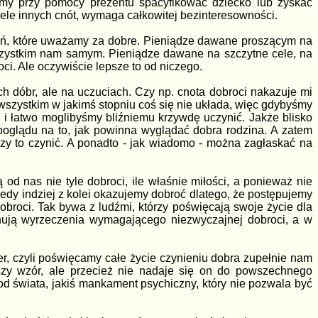
emy przy pomocy prezentu spacyfikować dziecko lub zyskać
wiele innych cnót, wymaga całkowitej bezinteresowności.
ań, które uważamy za dobre. Pieniądze dawane proszącym na
 wszystkim nam samym. Pieniądze dawane na szczytne cele, na
ci. Ale oczywiście lepsze to od niczego.
ch dóbr, ale na uczuciach. Czy np. cnota dobroci nakazuje mi
 wszystkim w jakimś stopniu coś się nie układa, więc gdybyśmy
, i łatwo moglibyśmy bliźniemu krzywdę uczynić. Jakże blisko
poglądu na to, jak powinna wyglądać dobra rodzina. A zatem
czy to czynić. A ponadto - jak wiadomo - można zagłaskać na
od nas nie tyle dobroci, ile właśnie miłości, a ponieważ nie
edy indziej z kolei okazujemy dobroć dlatego, że postępujemy
roci. Tak bywa z ludźmi, którzy poświęcają swoje życie dla
konują wyrzeczenia wymagającego niezwyczajnej dobroci, a w
zer, czyli poświęcamy całe życie czynieniu dobra zupełnie nam
szy wzór, ale przecież nie nadaje się on do powszechnego
od świata, jakiś mankament psychiczny, który nie pozwala być