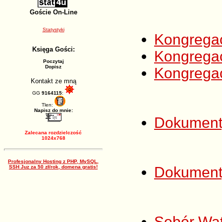
Goście On-Line
Statystyki
Kongregac
Księga Gości:
Kongregac
Poczytaj
Dopisz
Kongregac
Kontakt ze mną
GG
9164115
:
Tlen:
Napisz do mnie:
Dokumenty
Zalecana rozdzielczość
1024x768
Profesjonalny Hosting z PHP, MySQL,
SSH Juz za 50 zł/rok, domena gratis!
Dokument
Sobór Wat