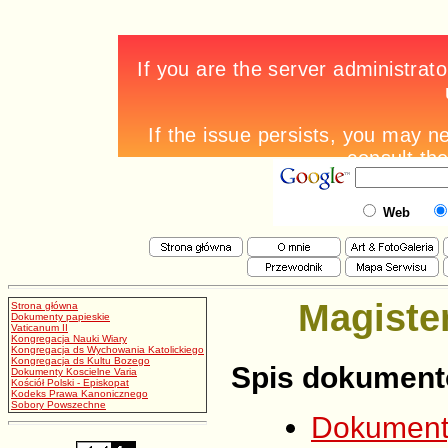
Web
Magiste
Strona główna
Dokumenty papieskie
Vaticanum II
Kongregacja Nauki Wiary
Kongregacja ds Wychowania Katolickiego
Kongregacja ds Kultu Bozego
Spis dokument
Dokumenty Koscielne Varia
Kościół Polski - Episkopat
Kodeks Prawa Kanonicznego
Sobory Powszechne
Dokumenty