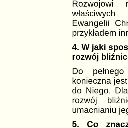
Rozwojowi 
właściwych
Ewangelii Ch
przykładem in
4
. W jaki spo
rozwój bliźni
Do pełnego 
konieczna jest
do Niego. Dla
rozwój bliź
umacnianiu je
5
. Co znacz