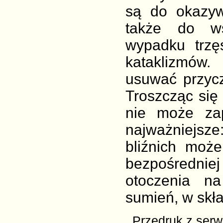
są do okazyw
także do ws
wypadku trzę
kataklizmów.
usuwać przycz
Troszcząc się 
nie może za
najważniejsz
bliźnich moż
bezpośrednie
otoczenia na
sumień, w skła
Przedruk z ser