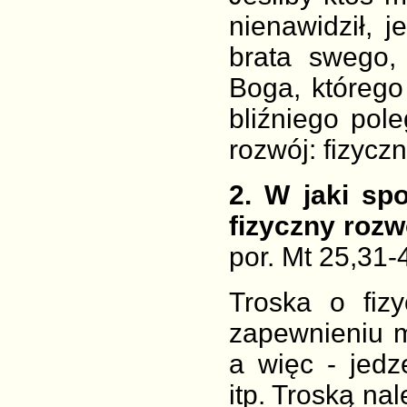
nienawidził, j
brata swego,
Boga, którego 
bliźniego pol
rozwój: fizyczn
2
. W jaki sp
fizyczny rozw
por. Mt 25,31-
Troska o fiz
zapewnieniu 
a więc - jedz
itp. Troską na