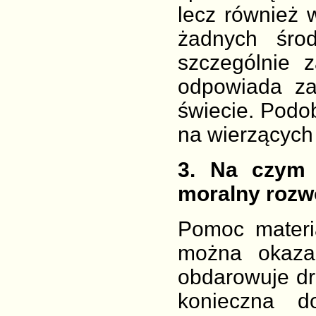
lecz również 
żadnych śro
szczególnie 
odpowiada za
świecie. Pod
na wierzących
3
. Na czym p
moralny rozw
Pomoc materi
można okazać
obdarowuje dr
konieczna do