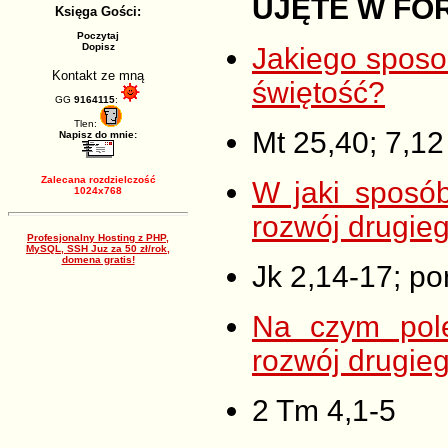
UJĘTE W FO
Księga Gości:
Poczytaj
Dopisz
Jakiego sposo
Kontakt ze mną
świętość?
GG
9164115
:
Tlen:
Mt 25,40; 7,12
Napisz do mnie:
Zalecana rozdzielczość
W jaki sposób
1024x768
rozwój drugie
Profesjonalny Hosting z PHP,
MySQL, SSH Juz za 50 zł/rok,
domena gratis!
Jk 2,14-17; po
Na czym pole
rozwój drugie
2 Tm 4,1-5