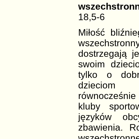
wszechstronn
18,5-6
Miłość bliźni
wszechstronn
dostrzegają j
swoim dzieci
tylko o dobr
dzieciom w
równocześnie 
kluby sporto
języków obc
zbawienia. R
wszechstron