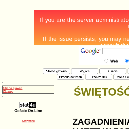
Web
ŚWIĘTOŚĆ
Strona główna
W górę
Goście On-Line
ZAGADNIEN
Statystyki