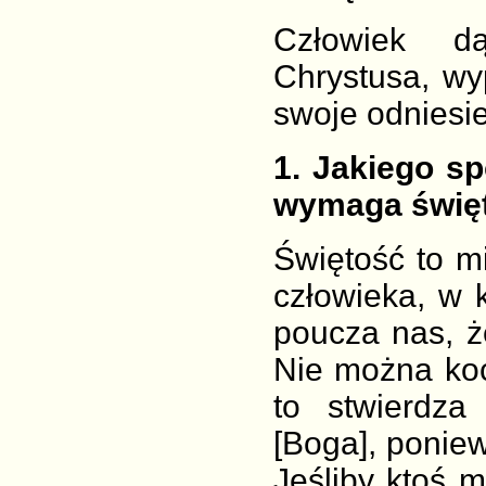
Człowiek d
Chrystusa, wy
swoje odniesie
1
. Jakiego s
wymaga świę
Świętość to mi
człowieka, w 
poucza nas, ż
Nie można koc
to stwierdza
[Boga], ponie
Jeśliby ktoś 