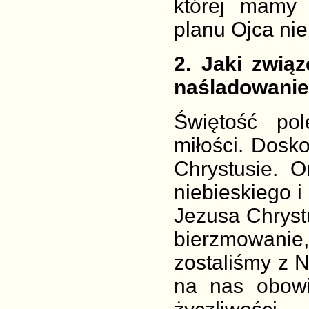
której mamy
planu Ojca nie
2
. Jaki zwią
naśladowani
Świętość pol
miłości. Dosk
Chrystusie. 
niebieskiego i
Jezusa Chrystu
bierzmowanie
zostaliśmy z 
na nas obowi