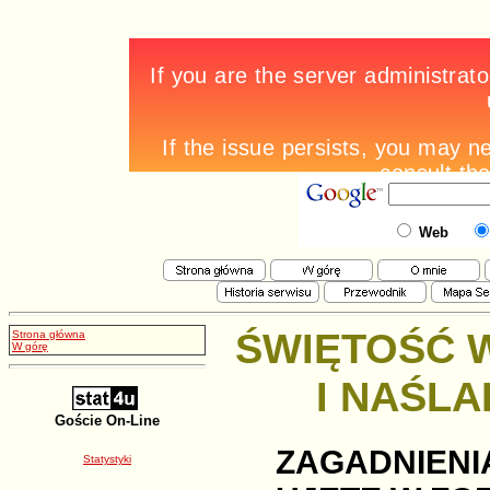
Web
ŚWIĘTOŚĆ 
Strona główna
W górę
I NAŚL
Goście On-Line
ZAGADNIEN
Statystyki