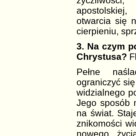
życzliwości
apostolskiej,
otwarcia się 
cierpieniu, spr
3
. Na czym p
Chrystusa?
Fl
Pełne naśl
ograniczyć si
widzialnego p
Jego sposób m
na świat. Sta
znikomości wi
nowego życia