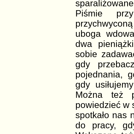
sparaliżowan
Piśmie prz
przychwyconą 
uboga wdowa 
dwa pieniążk
sobie zadawa
gdy przebac
pojednania, 
gdy usiłujem
Można też 
powiedzieć w s
spotkało nas n
do pracy, gd