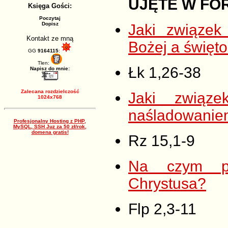
UJĘTE W FO
Księga Gości:
Poczytaj
Dopisz
Jaki związek
Kontakt ze mną
Bożej a święto
GG
9164115
:
Tlen:
Łk 1,26-38
Napisz do mnie:
Zalecana rozdzielczość
Jaki związe
1024x768
naśladowanie
Profesjonalny Hosting z PHP,
MySQL, SSH Juz za 50 zł/rok,
domena gratis!
Rz 15,1-9
Na czym po
Chrystusa?
Flp 2,3-11