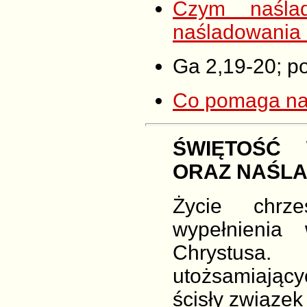
Czym naśla
naśladowania 
Ga 2,19-20; po
Co pomaga na
ŚWIĘTOŚĆ 
ORAZ NAŚL
Życie chrz
wypełnienia
Chrystusa
utożsamiają
ścisły związek