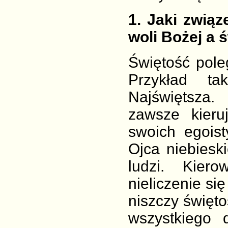
1
. Jaki zwią
woli Bożej a 
Świętość pol
Przykład t
Najświętsza
zawsze kieru
swoich egois
Ojca niebiesk
ludzi. Kier
nieliczenie s
niszczy święt
wszystkiego 