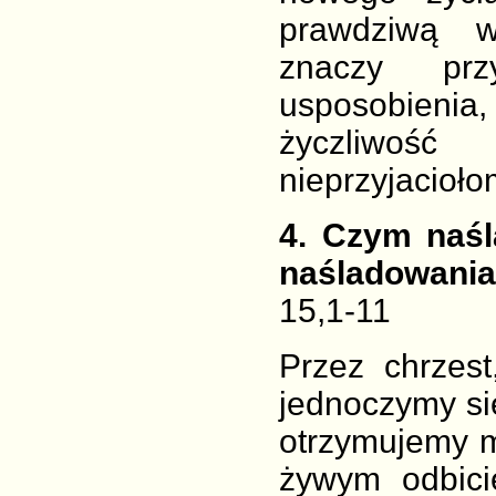
prawdziwą w
znaczy prz
usposobienia
życzliwość
nieprzyjacioło
4
. Czym naśl
naśladowania
15,1-11
Przez chrzes
jednoczymy si
otrzymujemy m
żywym odbici