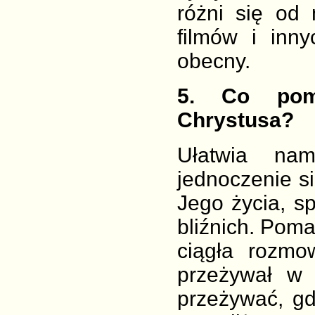
różni się od
filmów i inn
obecny.
5
. Co pom
Chrystusa?
Ułatwia na
jednoczenie s
Jego życia, s
bliźnich. Pom
ciągła rozmo
przeżywał w 
przeżywać, gd