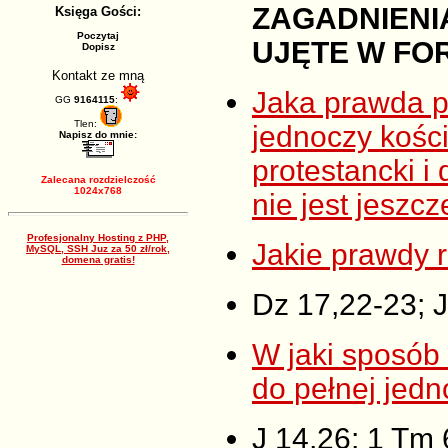
ZAGADNIENI
Księga Gości:
Poczytaj
UJĘTE W FO
Dopisz
Kontakt ze mną
Jaka prawda p
GG
9164115
:
Tlen:
jednoczy kości
Napisz do mnie:
protestancki i
Zalecana rozdzielczość
1024x768
nie jest jeszc
Profesjonalny Hosting z PHP,
Jakie prawdy r
MySQL, SSH Juz za 50 zł/rok,
domena gratis!
Dz 17,22-23; J
W jaki sposób
do pełnej jed
J 14,26; 1 Tm 