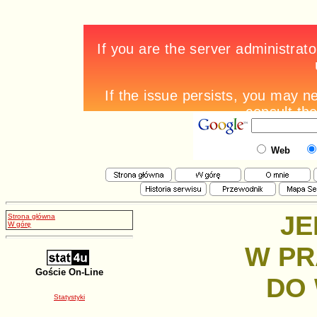
Web
JE
Strona główna
W górę
W PR
Goście On-Line
DO
Statystyki