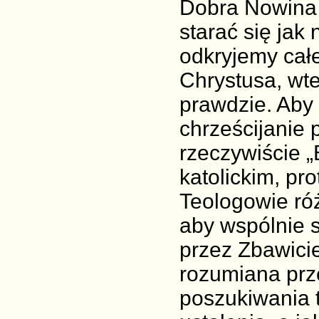
Dobra Nowina 
starać się jak
odkryjemy cał
Chrystusa, wt
prawdzie. Aby
chrześcijanie 
rzeczywiście „
katolickim, pr
Teologowie ró
aby wspólnie 
przez Zbawicie
rozumiana prz
poszukiwania 