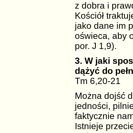
z dobra i praw
Kościół traktu
jako dane im p
oświeca, aby o
por. J 1,9).
3
. W jaki spo
dążyć do pełn
Tm 6,20-21
Można dojść d
jedności, piln
faktycznie nam
Istnieje przeci