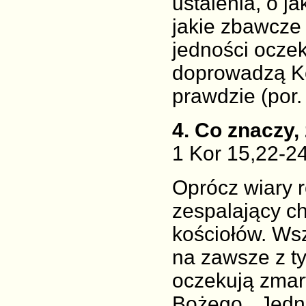
ustalenia, o j
jakie zbawcze 
jedności oczek
doprowadzą Ko
prawdzie (por.
4
. Co znaczy,
1 Kor 15,22-2
Oprócz wiary 
zespalający c
kościołów. Ws
na zawsze z 
oczekują zmart
Bożego. „Jedno