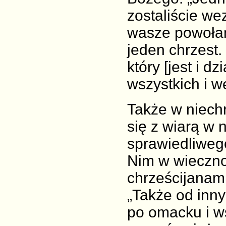
zostaliście we
wasze powołani
jeden chrzest.
który [jest i d
wszystkich i we
Także w niechr
się z wiarą w 
sprawiedliwego
Nim w wieczno
chrześcijanami
„Także od inn
po omacku i w