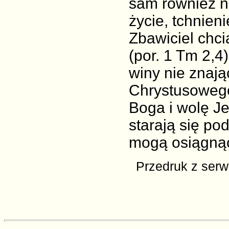
sam również ni
życie, tchnieni
Zbawiciel chci
(por. 1 Tm 2,4
winy nie znają
Chrystusowego
Boga i wolę J
starają się po
mogą osiągnąć
Przedruk z ser