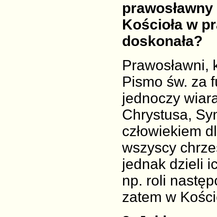
prawosławny i
Kościoła w pr
doskonała?
Prawosławni, k
Pismo św. za f
jednoczy wiar
Chrystusa, Syn
człowiekiem d
wszyscy chrześ
jednak dzieli 
np. roli nastę
zatem w Koście