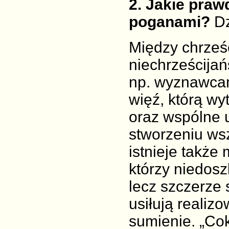
2
. Jakie prawd
poganami?
Dz
Między chrześc
niechrześcija
np. wyznawcam
więź, którą w
oraz wspólne 
stworzeniu wsz
istnieje także
którzy niedosz
lecz szczerze 
usiłują realiz
sumienie. „Co