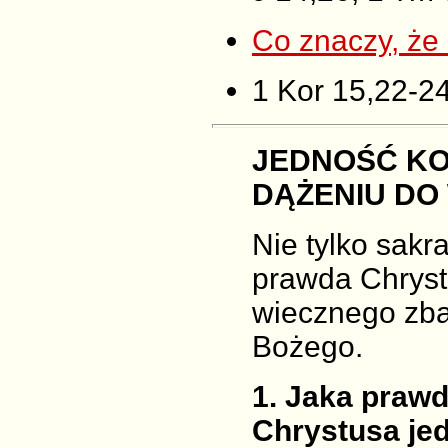
Co znaczy, że 
1 Kor 15,22-2
JEDNOŚĆ KO
DĄŻENIU DO
Nie tylko sak
prawda Chryst
wiecznego zba
Bożego.
1
. Jaka praw
Chrystusa jed