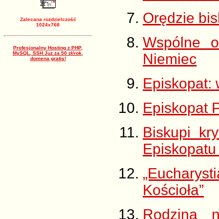
Orędzie bi
Zalecana rozdzielczość
1024x768
Wspólne o
Profesjonalny Hosting z PHP,
MySQL, SSH Juz za 50 zł/rok,
Niemiec
domena gratis!
Episkopat: 
Episkopat 
Biskupi kr
Episkopatu
„Eucharyst
Kościoła”
Rodzina n