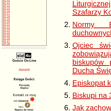
EP 12
Liturgicz
EP 13
EP 14
EP 15
Szafarzy K
EP 16
EP 17
EP 18
EP 19
Normy Ep
EP 20
EP 21
EP 22
EP 23
duchownyc
EP 24
EP 25
EP 26
EP 27
Ojciec św
EP 28
zobowiązuj
biskupów 
Goście On-Line
Ducha Świę
Statystyki
Księga Gości:
Episkopat k
Poczytaj
Dopisz
Biskupi na 
Kontakt ze mną
GG
9164115
:
Jak zachow
Tlen:
Napisz do mnie: