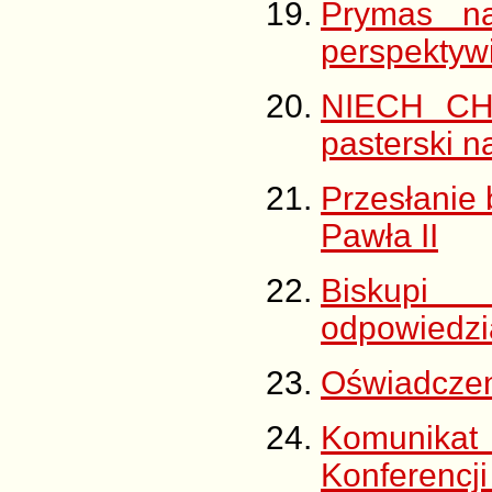
Prymas na
perspektywi
NIECH C
pasterski n
Przesłanie 
Pawła II
Biskup
odpowiedzia
Oświadczen
Komunika
Konferencji