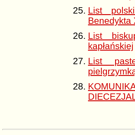
List pols
Benedykta 
List bisk
kapłańskiej
List past
pielgrzymk
KOMUNIKA
DIECEZJA