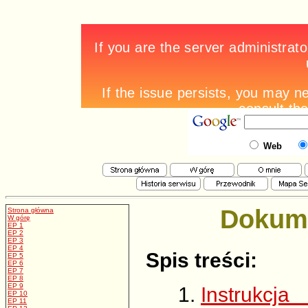
Web
Dokume
Strona główna
W górę
EP 1
EP 2
EP 3
EP 4
Spis treści:
EP 5
EP 6
EP 7
EP 8
EP 9
Instrukcj
EP 10
EP 11