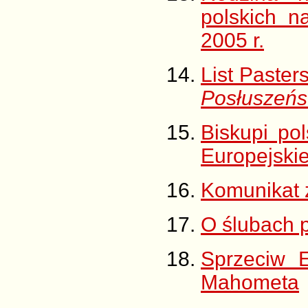
polskich n
2005 r.
List Paster
Posłuszeńs
Biskupi po
Europejskie
Komunikat 
O ślubach 
Sprzeciw 
Mahometa