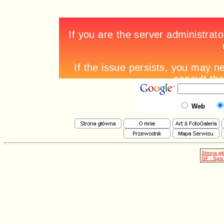
Web
Strona g
GF - Spis 