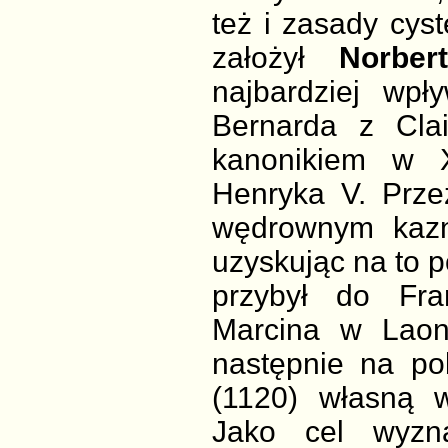
też i zasady cyst
założył
Norbe
najbardziej wp
Bernarda z Cla
kanonikiem w 
Henryka V. Prz
wędrownym kazno
uzyskując na to 
przybył do Fran
Marcina w Laon
następnie na pob
(1120) własną w
Jako cel wyzna