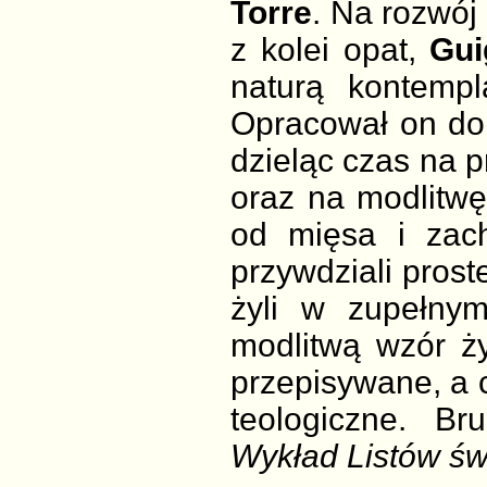
Torre
. Na rozwój
z kolei opat,
Gui
naturą kontempl
Opracował on do
dzieląc czas na p
oraz na modlitwę
od mięsa i zach
przywdziali proste
żyli w zupełnym
modlitwą wzór ż
przepisywane, a 
teologiczne. B
Wykład Listów św