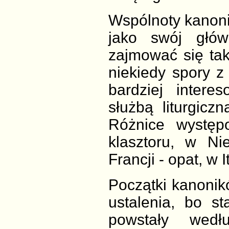
Wspólnoty kanonic
jako swój głów
zajmować się ta
niekiedy spory z
bardziej inter
służbą liturgiczn
Różnice występ
klasztoru, w Ni
Francji - opat, w It
Początki kanoni
ustalenia, bo st
powstały wedłu