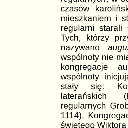
czasów karolińs
mieszkaniem i s
regularni staral
Tych, którzy pr
nazywano
augu
wspólnoty nie mia
kongregacje au
wspólnoty inicju
stały się: Ko
laterańskich 
regularnych Gro
1114), Kongregac
świętego Wiktora