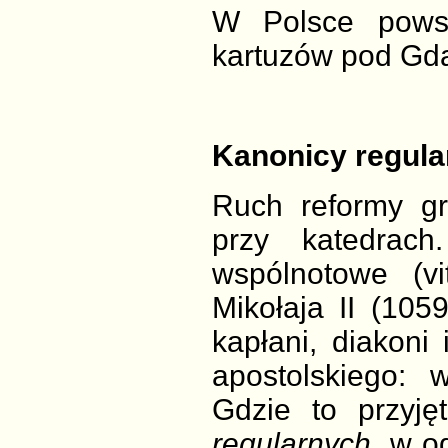
W Polsce powst
kartuzów pod Gd
Kanonicy regula
Ruch reformy gr
przy katedrac
wspólnotowe (v
Mikołaja II (1059
kapłani, diakoni
apostolskiego: 
Gdzie to przyj
regularnych
, w o