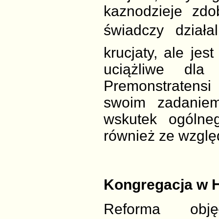
kaznodzieje zdo
świadczy działa
krucjaty, ale je
uciążliwe dla
Premonstratensi
swoim zadaniem
wskutek ogólneg
również ze względ
Kongregacja w 
Reforma obję