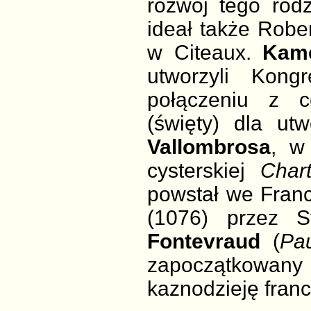
rozwój tego rod
ideał także Robe
w Citeaux.
Kame
utworzyli Kong
połączeniu z c
(święty) dla ut
Vallombrosa
, w
cysterskiej
Chart
powstał we Franc
(1076) przez 
Fontevraud
(
Pa
zapoczątkowany
kaznodzieję franc