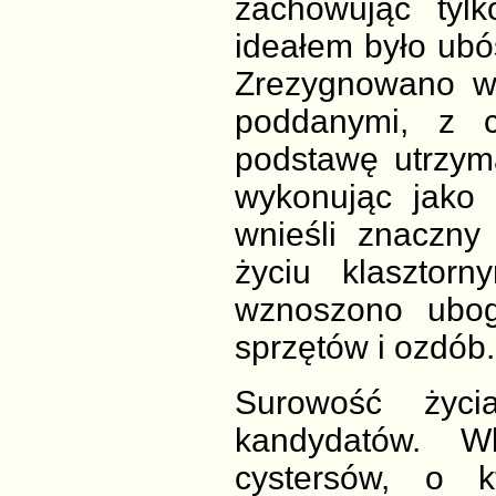
zachowując tylk
ideałem było ubó
Zrezygnowano wi
poddanymi, z c
podstawę utrzyma
wykonując jako 
wnieśli znaczny
życiu klasztorn
wznoszono ubog
sprzętów i ozdób.
Surowość życi
kandydatów. W
cystersów, o k