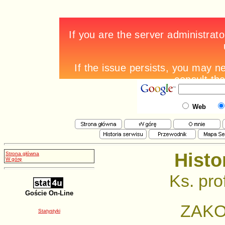
Web
Histo
Strona główna
W górę
Ks. pro
Goście On-Line
ZAKO
Statystyki