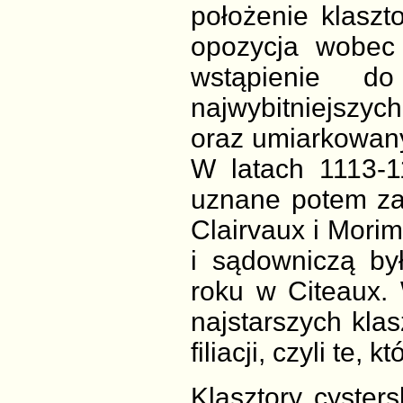
położenie klaszto
opozycja wobec 
wstąpienie d
najwybitniejszych
oraz umiarkowany
W latach 1113-11
uznane potem z
Clairvaux i Mor
i sądowniczą by
roku w Citeaux. 
najstarszych klas
filiacji, czyli te,
Klasztory cysters