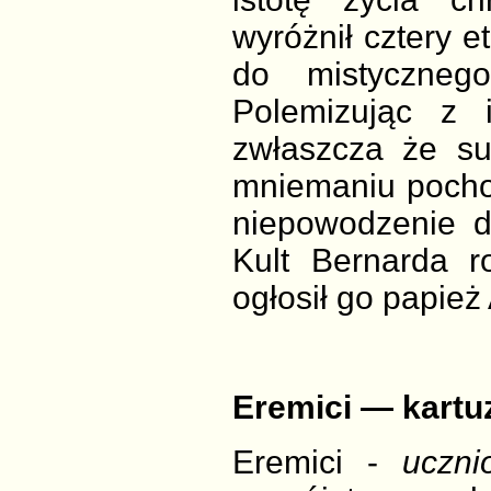
wyróżnił cztery e
do mistycznego
Polemizując z 
zwłaszcza że su
mniemaniu pochod
niepowodzenie dru
Kult Bernarda r
ogłosił go papież
Eremici — kartu
Eremici -
uczni