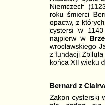
Niemczech (1123)
roku śmierci Ber
opactw, z któryc
cystersi w 1140
najpierw w
Brze
wrocławskiego Ja
z fundacji Zbilut
końca XII wieku d
Bernard z Clair
Zakon cysterski w