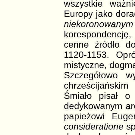
wszystkie ważni
Europy jako dora
niekoronowany
korespondencję,
cenne źródło d
1120-1153. Opró
mistyczne, dogma
Szczegółowo wy
chrześcijański
Śmiało pisał o
dedykowanym arc
papieżowi Eugen
consideratione
sp