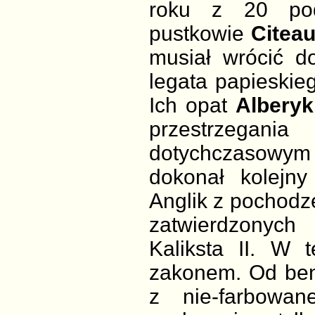
roku z 20 pod
pustkowie
Citea
musiał wrócić d
legata papieskieg
Ich opat
Alberyk
przestrzegani
dotychczasowym 
dokonał kolejn
Anglik z pochodz
zatwierdzonyc
Kaliksta II. W 
zakonem. Od bene
z nie-farbowan