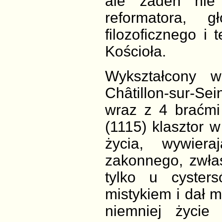
ale żaden nie 
reformatora, gł
filozoficznego i 
Kościoła.
Wykształcony 
Châtillon-sur-S
wraz z 4 braćmi 
(1115) klasztor 
życia, wywier
zakonnego, zwłas
tylko u cyster
mistykiem i dał m
niemniej życie