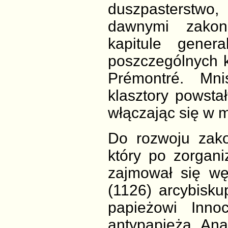
duszpasterstwo
dawnymi zakon
kapitule gener
poszczególnych k
Prémontré. Mni
klasztory powsta
włączając się w m
Do rozwoju zakon
który po zorgan
zajmował się wę
(1126) arcybisk
papieżowi Inno
antypapieża Ana