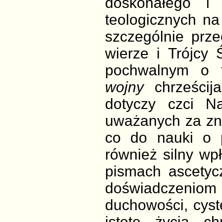
doskonałego i 
teologicznych n
szczególnie prze
wierze i Trójcy
pochwalnym o t
wojny
chrześcij
dotyczy czci Na
uważanych za zna
co do nauki o p
również silny wp
pismach ascety
doświadczenio
duchowości, cyste
istotę życia ch