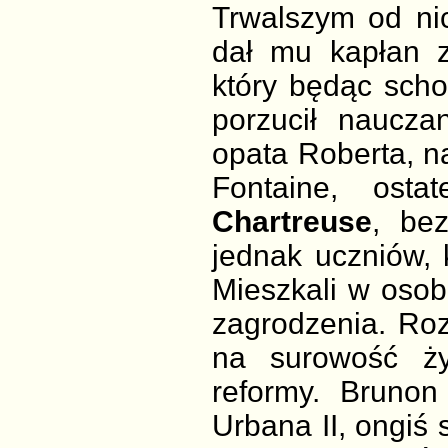
Trwalszym od ni
dał mu kapłan z
który będąc scho
porzucił naucz
opata Roberta, n
Fontaine, ost
Chartreuse
, be
jednak uczniów, 
Mieszkali w oso
zagrodzenia. Ro
na surowość ży
reformy. Bruno
Urbana II, ongiś 