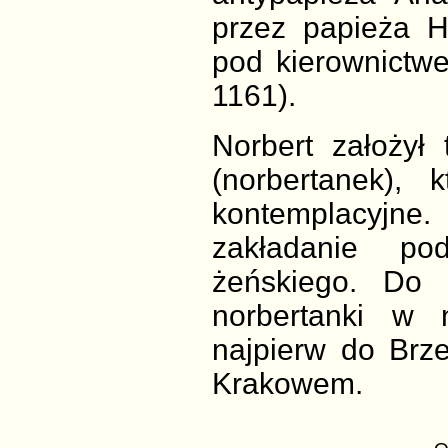
przez papieża Ho
pod kierownictw
1161).
Norbert założył 
(norbertanek), 
kontemplacyjne
zakładanie po
żeńskiego. D
norbertanki w 
najpierw do Brz
Krakowem.