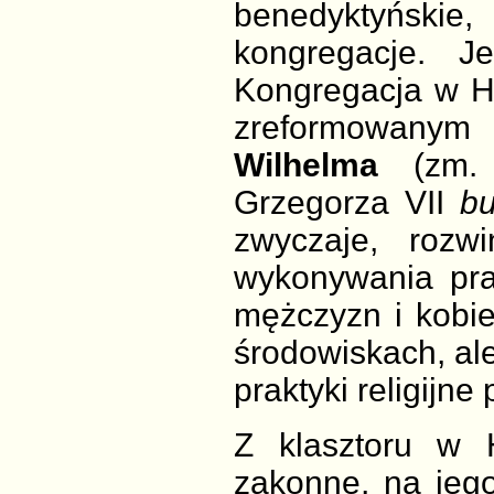
benedyktyńskie
kongregacje. J
Kongregacja w Hi
zreformowany
Wilhelma
(zm. 
Grzegorza VII
bu
zwyczaje, rozw
wykonywania pra
mężczyzn i kobie
środowiskach, al
praktyki religijn
Z klasztoru w 
zakonne, na jeg