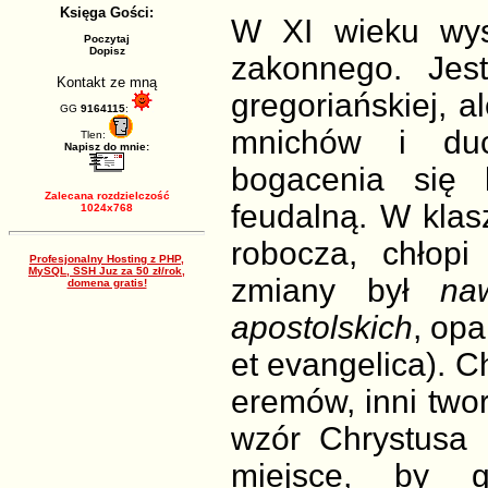
Księga Gości:
W XI wieku wys
Poczytaj
Dopisz
zakonnego. Jes
Kontakt ze mną
gregoriańskiej, 
GG
9164115
:
mnichów i du
Tlen:
Napisz do mnie:
bogacenia się 
Zalecana rozdzielczość
feudalną. W klas
1024x768
robocza, chłop
Profesjonalny Hosting z PHP,
MySQL, SSH Juz za 50 zł/rok,
zmiany był
na
domena gratis!
apostolskich
, opa
et evangelica). C
eremów, inni twor
wzór Chrystusa 
miejsce, by 