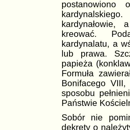
postanowiono 
kardynalskieg
kardynałowie,
kreować. Poda
kardynalatu, a wś
lub prawa. Szc
papieża (konklaw
Formuła zawiera
Bonifacego VIII
sposobu pełnien
Państwie Kościel
Sobór nie pomi
dekrety o należ