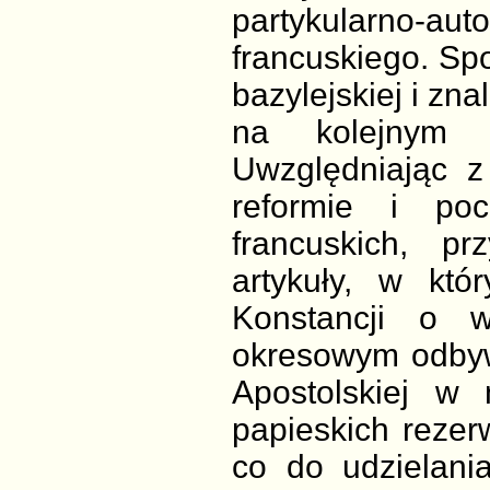
partykularno
francuskiego. Sp
bazylejskiej i zn
na kolejnym 
Uwzględniając z
reformie i po
francuskich, pr
artykuły, w któ
Konstancji o 
okresowym odbywa
Apostolskiej w
papieskich rezer
co do udzielani