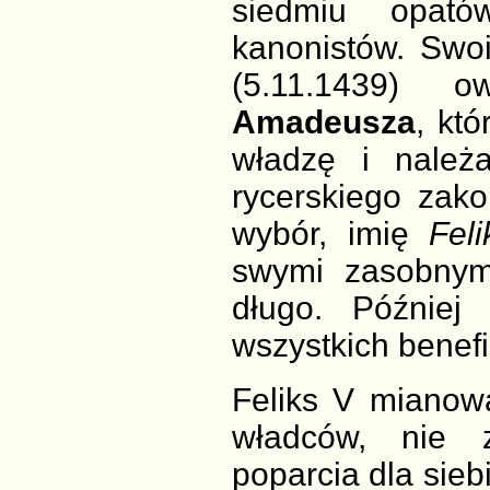
siedmiu opató
kanonistów. Swo
(5.11.1439) o
Amadeusza
, któ
władzę i należ
rycerskiego zak
wybór, imię
Fel
swymi zasobnymi
długo. Później
wszystkich benefi
Feliks V mianow
władców, nie 
poparcia dla sieb