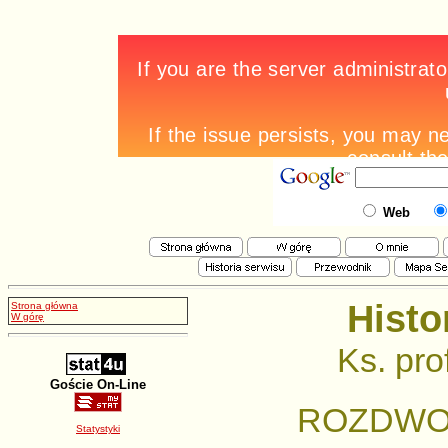
Web
Histo
Strona główna
W górę
Ks. pro
Goście On-Line
ROZDWO
Statystyki