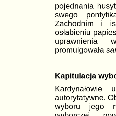
pojednania husy
swego pontyfi
Zachodnim i is
osłabieniu papie
uprawnienia 
promulgowała
sa
Kapitulacja wybo
Kardynałowie 
autorytatywne. Ob
wyboru jego na
wyborczej po