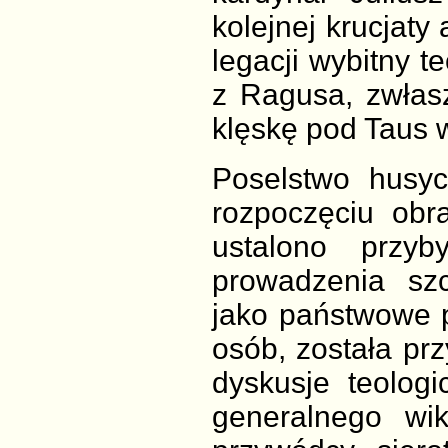
kolejnej krucjaty
legacji wybitny t
z Ragusa, zwłas
klęskę pod Taus w
Poselstwo husyc
rozpoczęciu obr
ustalono przyb
prowadzenia sz
jako państwowe 
osób, została prz
dyskusje teolog
generalnego wik