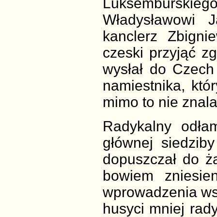
Luksemburskieg
Władysławowi Ja
kanclerz Zbigni
czeski przyjąć zgo
wysłał do Czech
namiestnika, któ
mimo to nie znala
Radykalny odł
głównej siedzib
dopuszczał do ża
bowiem zniesien
wprowadzenia wspó
husyci mniej rad