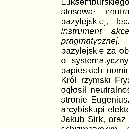
Luksemburskiego
stosował neut
bazylejskiej, 
instrument akce
pragmatycznej.
U
bazylejskie za ob
o systematyczn
papieskich nomina
Król rzymski Fry
ogłosił neutraln
stronie Eugenius
arcybiskupi elekto
Jakub Sirk, oraz 
schizmatyckim 