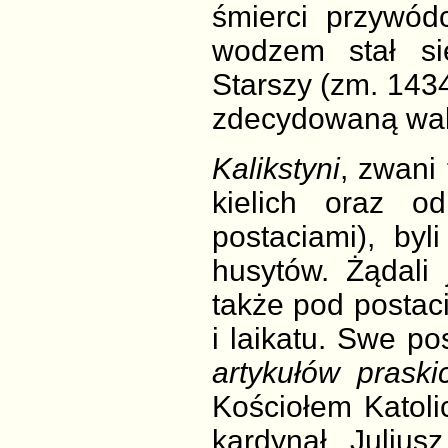
śmierci przywódc
wodzem stał si
Starszy (zm. 1434
zdecydowaną walk
Kalikstyni
, zwani
kielich oraz 
postaciami), by
husytów. Żądali 
także pod postac
i laikatu. Swe pos
artykułów praski
Kościołem Katoli
kardynał Julius