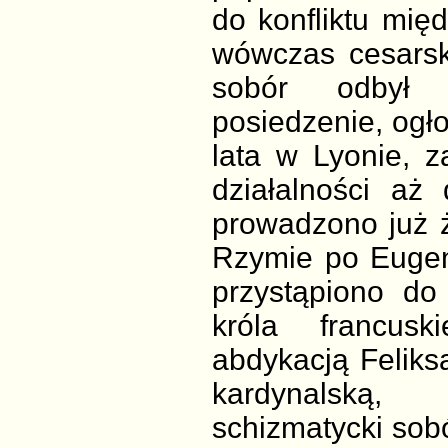
do konfliktu mię
wówczas cesarsk
sobór odbył (
posiedzenie, ogło
lata w Lyonie, z
działalności aż
prowadzono już ż
Rzymie po Eugeni
przystąpiono d
króla francusk
abdykacją Feliks
kardynalską,
schizmatycki sob