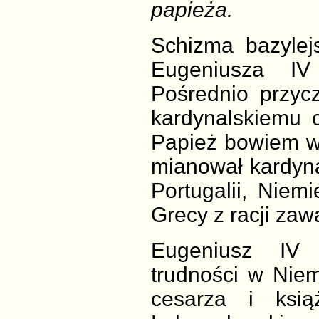
papieża.
Schizma bazylej
Eugeniusza IV
Pośrednio przyc
kardynalskiemu c
Papież bowiem w
mianował kardynał
Portugalii, Niem
Grecy z racji zawa
Eugeniusz IV 
trudności w Nie
cesarza i ksią