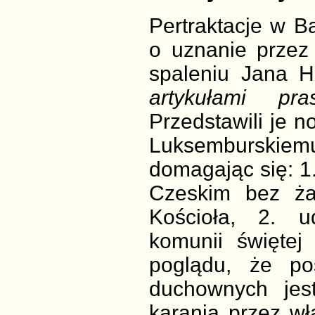
Pertraktacje w B
o uznanie przez 
spaleniu Jana H
artykułami pras
Przedstawili je 
Luksemburskiemu
domagając się: 1
Czeskim bez ża
Kościoła, 2. u
komunii świętej
poglądu, że po
duchownych jes
karania przez w