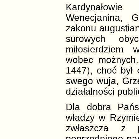
Kardynałowie
Wenecjanina, G
zakonu augustian
surowych obyc
miłosierdziem 
wobec możnych
1447), choć był
swego wuja, Grze
działalności publi
Dla dobra Pańs
władzy w Rzymie
zwłaszcza z 
poprzedniego papi