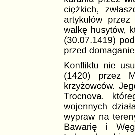
ciężkich, zwłas
artykułów prze
walkę husytów, 
(30.07.1419) pod
przed domaganiem
Konfliktu nie us
(1420) przez M
krzyżowców. Jeg
Trocnova, któr
wojennych dział
wypraw na tereny
Bawarię i Węg