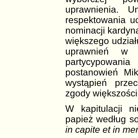
uprawnienia. U
respektowania u
nominacji kardyn
większego udział
uprawnień w 
partycypowan
postanowień Mik
wystąpień prze
zgody większości
W kapitulacji n
papież według so
in capite et in me