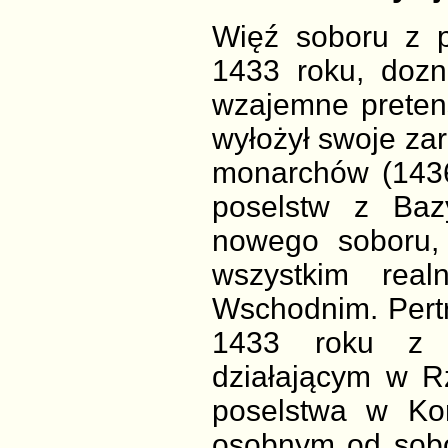
Więź soboru z 
1433 roku, dozn
wzajemne pretens
wyłożył swoje za
monarchów (1436
poselstw z Baz
nowego soboru, 
wszystkim rea
Wschodnim. Pertr
1433 roku z p
działającym w R
poselstwa w Ko
osobnym od sobo