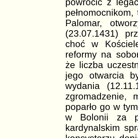
powrócić z lega
pełnomocnikom, 
Palomar, otwor
(23.07.1431) pr
choć w Kościel
reformy na sobo
że liczba uczest
jego otwarcia b
wydania (12.11.1
zgromadzenie, m
poparło go w ty
w Bolonii za p
kardynalskim spr