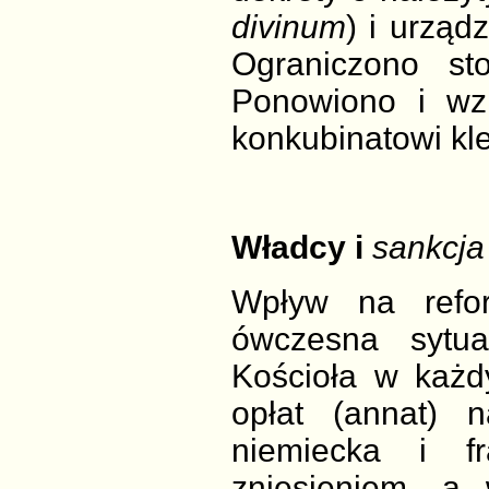
divinum
) i urząd
Ograniczono st
Ponowiono i wz
konkubinatowi kle
Władcy i
sankcja
Wpływ na refor
ówczesna sytua
Kościoła w każ
opłat (annat) n
niemiecka i f
zniesieniem, a