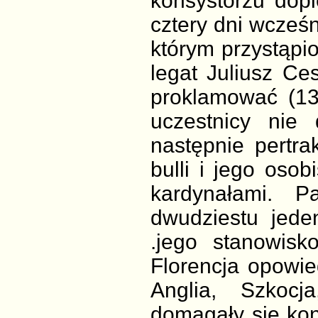
konsystorzu dopi
cztery dni wcześn
którym przystąpi
legat Juliusz Ce
proklamować (13
uczestnicy nie 
następnie pertr
bulli i jego osob
kardynałami. 
dwudziestu jede
.jego stanowis
Florencja opowie
Anglia, Szkocj
domagały się kon