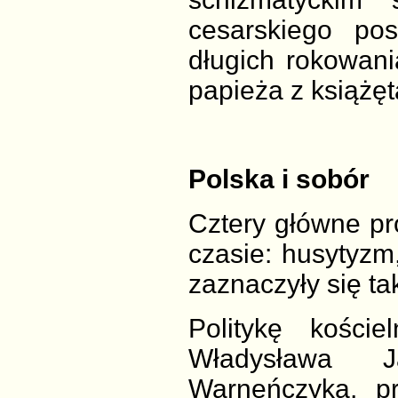
cesarskiego po
długich rokowan
papieża z książęt
Polska i sobór
Cztery główne p
czasie: husytyzm,
zaznaczyły się ta
Politykę kości
Władysława J
Warneńczyka, p