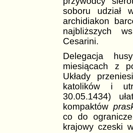
przywódcy sier
soboru udział
archidiakon bar
najbliższych w
Cesarini.
Delegacja hus
miesiącach z p
Układy przenie
katolików i ut
30.05.1434) uła
kompaktów
pras
co do ogranicze
krajowy czeski 