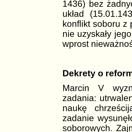
1436) bez żadnyc
układ (15.01.14
konflikt soboru z
nie uzyskały jego
wprost nieważnoś
Dekrety o refor
Marcin V wyzna
zadania: utrwalen
naukę chrześcij
zadanie wysunęł
soborowych. Zaj