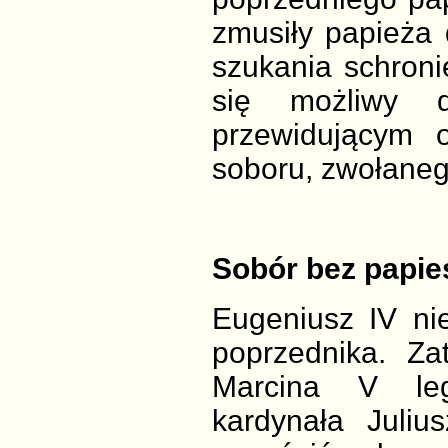
zmusiły papieża
szukania schronie
się możliwy 
przewidującym 
soboru, zwołaneg
Sobór bez papie
Eugeniusz IV nie
poprzednika. Za
Marcina V leg
kardynała Juliu