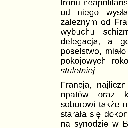
tronu neapolitańsk
od niego wysła
zależnym od Franc
wybuchu schizm
delegacja, a 
poselstwo, miało
pokojowych rok
stuletniej
.
Francja, najlicz
opatów oraz kr
soborowi także n
starała się doko
na synodzie w B