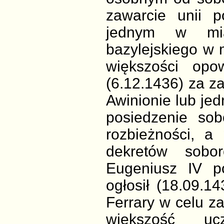
zawarcie unii 
jednym w mias
bazylejskiego w m
większości opo
(6.12.1436) za z
Awinionie lub jed
posiedzenie sob
rozbieżności, a
dekretów sobor
Eugeniusz IV po
ogłosił (18.09.1
Ferrary w celu za
większość ucz