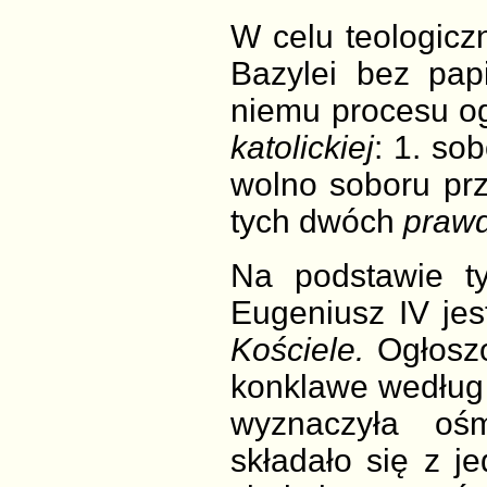
W celu teologicz
Bazylei bez pap
niemu procesu o
katolickiej
: 1. so
wolno soboru prz
tych dwóch
praw
Na podstawie ty
Eugeniusz IV jes
Kościele.
Ogłoszo
konklawe według 
wyznaczyła oś
składało się z j