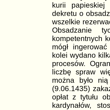
kurii papieskie
dekretu o obsadz
wszelkie rezerwac
Obsadzanie ty
kompetentnych ko
mógł ingerować
kolei wydano kil
procesów. Ogra
liczbę spraw wi
można było nią
(9.06.1435) zaka
opłat z tytułu o
kardynałów, sto