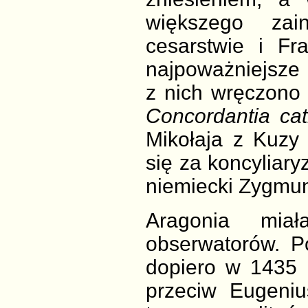
większego zai
cesarstwie i Fr
najpoważniejsze 
z nich wręczono
Concordantia cat
Mikołaja z Kuzy 
się za koncyliar
niemiecki Zygmun
Aragonia mia
obserwatorów. Po
dopiero w 1435 
przeciw Eugeni