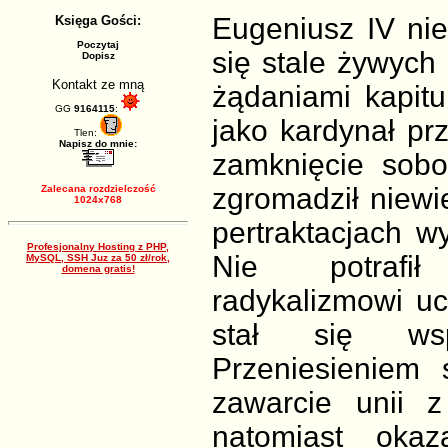
Eugeniusz IV nie
Księga Gości:
Poczytaj
się stale żywych 
Dopisz
Kontakt ze mną
żądaniami kapitu
GG
9164115
:
jako kardynał pr
Tlen:
Napisz do mnie:
zamknięcie sobo
zgromadził niewie
Zalecana rozdzielczość
1024x768
pertraktacjach w
Profesjonalny Hosting z PHP,
Nie potrafił 
MySQL, SSH Juz za 50 zł/rok,
domena gratis!
radykalizmowi uc
stał się wspó
Przeniesieniem 
zawarcie unii 
natomiast oka