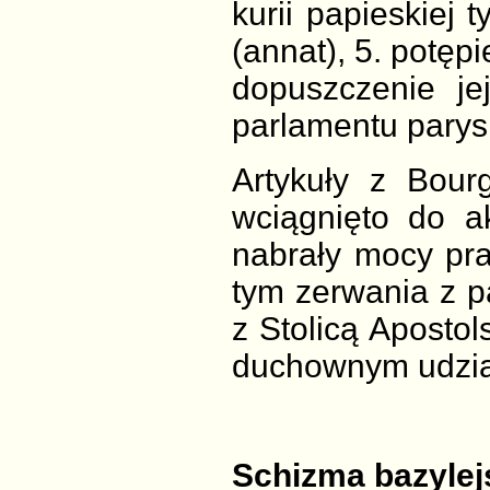
kurii papieskiej 
(annat), 5. potępi
dopuszczenie j
parlamentu parys
Artykuły z Bou
wciągnięto do a
nabrały mocy pr
tym zerwania z p
z Stolicą Apostol
duchownym udział
Schizma bazylej