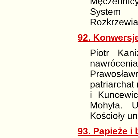
Męczennic
System 
Rozkrzewia
92. Konwersje
Piotr Kan
nawrócenia
Prawosławn
patriarchat
i Kuncewic
Mohyła. U
Kościoły un
93. Papieże i 