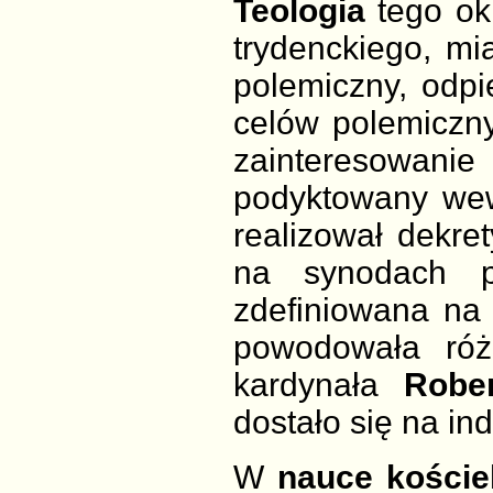
Teologia
tego ok
trydenckiego, mi
polemiczny, odpie
celów polemiczny
zainteresowan
podyktowany wew
realizował dekre
na synodach pr
zdefiniowana na
powodowała róż
kardynała
Rober
dostało się na in
W
nauce koście