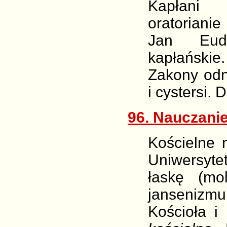
Kapłani 
oratorianie
Jan Eude
kapłańskie
Zakony od
i cystersi.
96. Nauczanie
Kościelne n
Uniwersyte
łaskę (mo
jansenizmu
Kościoła i