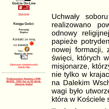
Goście On-Line
Uchwały soboru
Statystyki
realizowano po
Księga Gości:
Poczytaj
odnowy religijne
Dopisz
papieże potryden
Kontakt ze mną
GG
9164115
:
nowej formacji,
Tlen:
Napisz do mnie:
święci, których w
misjonarze, którz
Zalecana rozdzielczość
1024x768
nie tylko w kraja
Profesjonalny Hosting z PHP,
na Dalekim Wscho
MySQL, SSH Juz za 50 zł/rok,
domena gratis!
wagi było utworz
która w Kościele s