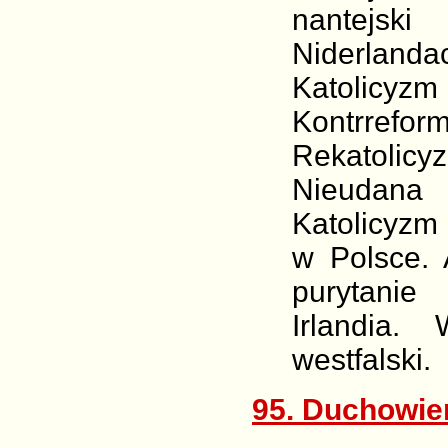
nantejsk
Niderland
Katolic
Kontrre
Rekatolic
Nieudana
Katolicyzm
w Polsce. A
purytanie 
Irlandia. 
westfalski.
95. Duchowie