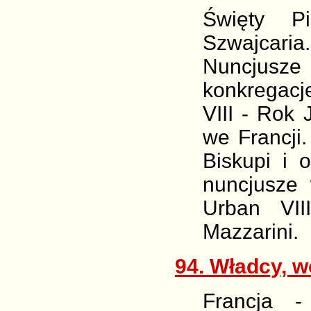
Święty P
Szwajcar
Nuncjusze 
konkregacj
VIII - Rok
we Francji.
Biskupi i 
nuncjusze
Urban VII
Mazzarini.
94. Władcy, w
Francja