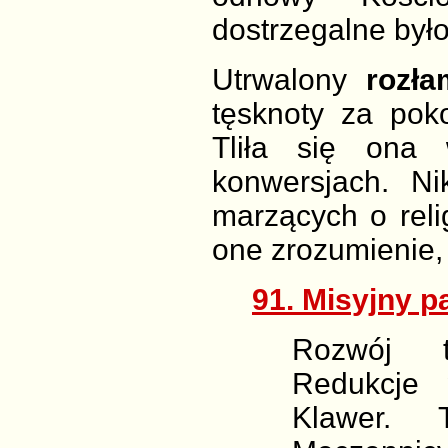
dostrzegalne był
Utrwalony
rozł
tęsknoty za poko
Tliła się ona 
konwersjach. Nik
marzących o relig
one zrozumienie, 
91. Misyjny p
Rozwój te
Redukcje 
Klawer. T