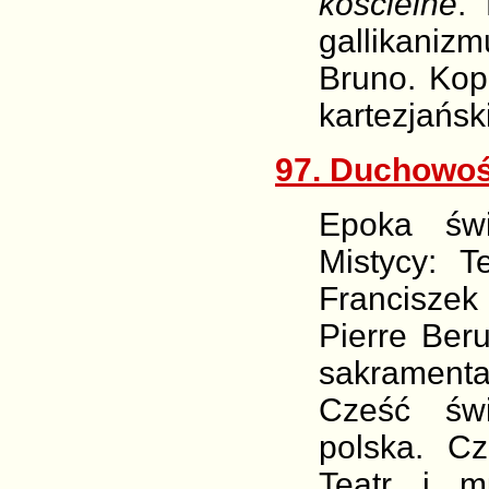
kościelne
.
gallikanizm
Bruno. Kope
kartezjański
97. Duchowość
Epoka świ
Mistycy: T
Franciszek
Pierre Ber
sakramenta
Cześć świ
polska. C
Teatr i m