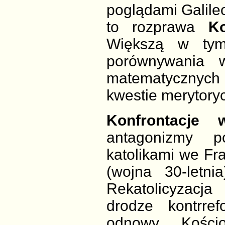
poglądami Galil
to rozprawa
Ko
Większą w tym
porównywania 
matematycznyc
kwestie merytory
Konfrontacje 
antagonizmy p
katolikami we Fra
(wojna 30-letn
Rekatolicyzacj
drodze kontrref
odnowy Kościo