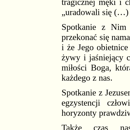
tragicznej męki i
„uradowali się (…)
Spotkanie z Nim 
przekonać się nama
i że Jego obietnic
żywy i jaśniejący
miłości Boga, któr
każdego z nas.
Spotkanie z Jezuse
egzystencji czło
horyzonty prawdziw
Także czas na