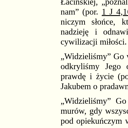
Łacińskiej, „pozna
nam” (por.
1 J 4,1
niczym słońce, k
nadzieję i odnaw
cywilizacji miłości.
„Widzieliśmy” Go w
odkryliśmy Jego 
prawdę i życie (p
Jakubem o pradawny
„Widzieliśmy” Go
murów, gdy wszysc
pod opiekuńczym we