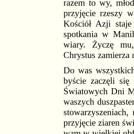
razem to wy, młodz
przyjęcie rzeszy w
Kościół Azji staj
spotkania w Mani
wiary. Życzę mu,
Chrystus zamierza 
Do was wszystkich,
byście zaczęli si
Światowych Dni Mł
waszych duszpaster
stowarzyszeniach, 
przyjęcie ziaren św
wam w wielkiej obf