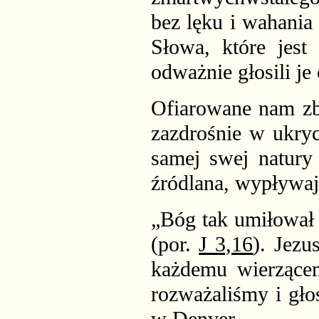
bez lęku i wahania
Słowa, które jest
odważnie głosili je
Ofiarowane nam zba
zazdrośnie w ukryc
samej swej natury 
źródlana, wypływają
„Bóg tak umiłował 
(por.
J 3,16
). Jezu
każdemu wierzącem
rozważaliśmy i gło