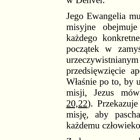
w Denver.
Jego Ewangelia mus
misyjne obejmuje 
każdego konkretn
początek w zamyś
urzeczywistnia
przedsięwzięcie ap
Właśnie po to, by 
misji, Jezus mów
20,22
). Przekazuj
misję, aby pascha
każdemu człowiekow