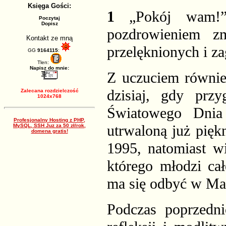
Księga Gości:
1
„Pokój wam!
Poczytaj
Dopisz
pozdrowieniem zm
Kontakt ze mną
przelęknionych i z
GG
9164115
:
Tlen:
Napisz do mnie:
Z uczuciem równie
dzisiaj, gdy pr
Zalecana rozdzielczość
1024x768
Światowego Dnia
Profesjonalny Hosting z PHP,
utrwaloną już pięk
MySQL, SSH Juz za 50 zł/rok,
domena gratis!
1995, natomiast w
którego młodzi ca
ma się odbyć w Mani
Podczas poprzedni