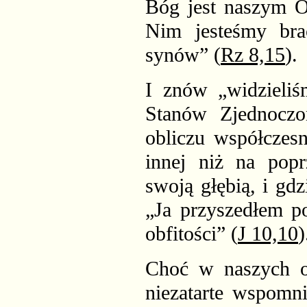
Bóg jest naszym O
Nim jesteśmy brać
synów” (
Rz 8,15
).
I znów „widzieli
Stanów Zjednoczo
obliczu współczesn
innej niż na popr
swoją głębią, i gd
„Ja przyszedłem po
obfitości” (
J 10,10
)
Choć w naszych oc
niezatarte wspomni