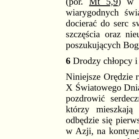
(por.
Mt 5,9
) w ś
wiarygodnych świa
docierać do serc 
szczęścia oraz ni
poszukujących Bog
6
Drodzy chłopcy i 
Niniejsze Orędzie 
X Światowego Dnia 
pozdrowić serdecz
którzy mieszkają
odbędzie się pierw
w Azji, na kontyne