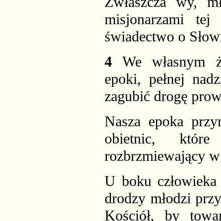
Zwłaszcza wy, mło
misjonarzami tej
świadectwo o Słowi
4
We własnym życ
epoki, pełnej nad
zagubić drogę prow
Nasza epoka przy
obietnic, któr
rozbrzmiewający w 
U boku człowieka 
drodzy młodzi przyj
Kościół, by tow