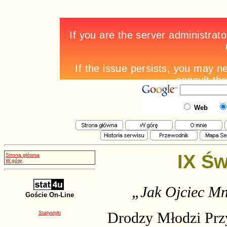
Web
IX Św
Strona główna
W górę
„Jak Ojciec Mni
Goście On-Line
Drodzy Młodzi Przy
Statystyki