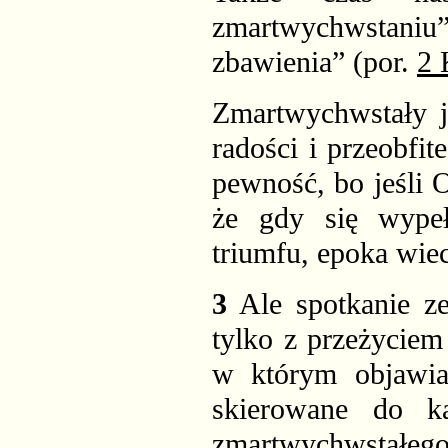
zmartwychwstani
zbawienia” (por.
2 
Zmartwychwstały j
radości i przeobfi
pewność, bo jeśli 
że gdy się wypeł
triumfu, epoka wie
3
Ale spotkanie z
tylko z przeżyciem
w którym objawia 
skierowane do k
zmartwychwstałeg