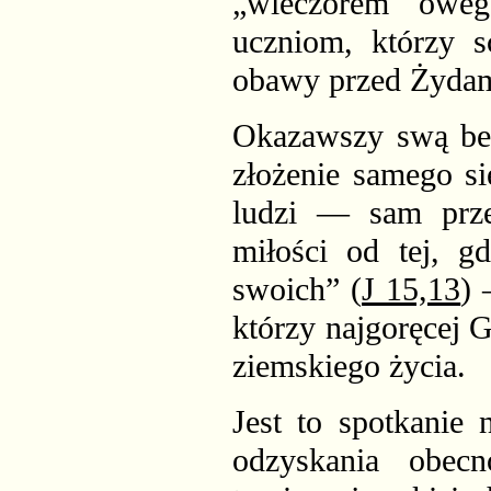
„wieczorem oweg
uczniom, którzy s
obawy przed Żydam
Okazawszy swą bezg
złożenie samego si
ludzi — sam prze
miłości od tej, g
swoich” (
J 15,13
) 
którzy najgoręcej 
ziemskiego życia.
Jest to spotkanie 
odzyskania obec