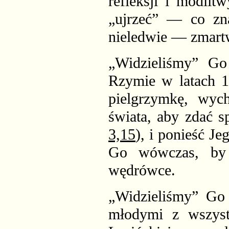
refleksji i modlit
„ujrzeć” — co zna
nieledwie — zmart
„Widzieliśmy” Go 
Rzymie w latach 1
pielgrzymkę, wych
świata, aby zdać s
3,15
), i ponieść J
Go wówczas, by 
wędrówce.
„Widzieliśmy” Go
młodymi z wszyst