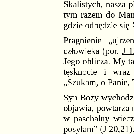
Skalistych, nasza 
tym razem do Mani
gdzie odbędzie się
Pragnienie „ujrz
człowieka (por.
J 1
Jego oblicza. My t
tęsknocie i wraz
„Szukam, o Panie, 
Syn Boży wychodzi 
objawia, powtarza 
w paschalny wieczó
posyłam” (
J 20,21
)