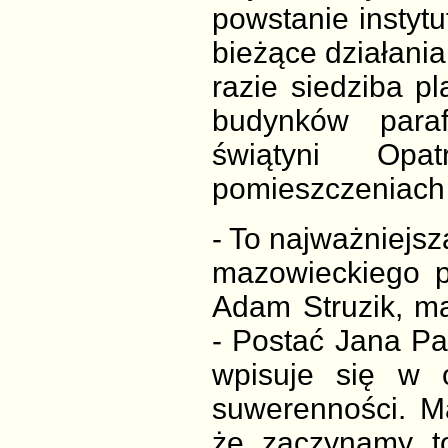
powstanie instytu
bieżące działania
razie siedziba p
budynków para
świątyni Opa
pomieszczeniach p
- To najważniejs
mazowieckiego p
Adam Struzik, m
- Postać Jana Paw
wpisuje się w 
suwerenności. M
że zaczynamy to