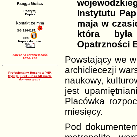
wojewódzkie
Księga Gości:
Instytutu Pap
Poczytaj
Dopisz
maja w czasi
Kontakt ze mną
GG
9164115
:
która była
Tlen:
Opatrzności 
Napisz do mnie:
Zalecana rozdzielczość
Powstający we w
1024x768
archidiecezji war
Profesjonalny Hosting z PHP,
MySQL, SSH Juz za 50 zł/rok,
naukowy, kulturo
domena gratis!
jest upamiętnia
Placówka rozpocz
miesięcy.
Pod dokumentem 