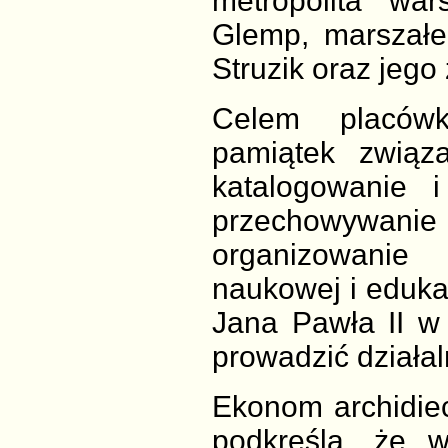
metropolita wa
Glemp, marszał
Struzik oraz jego
Celem placówk
pamiątek związ
katalogowanie 
przechowywa
organizowanie 
naukowej i eduka
Jana Pawła II w
prowadzić działa
Ekonom archidiec
podkreśla, że w