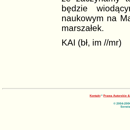
będzie wiodący
naukowym na Maz
marszałek.
KAI (bł, im //mr)
Kontakt
*
Prawa Autorskie 
© 2004-200
Serwis