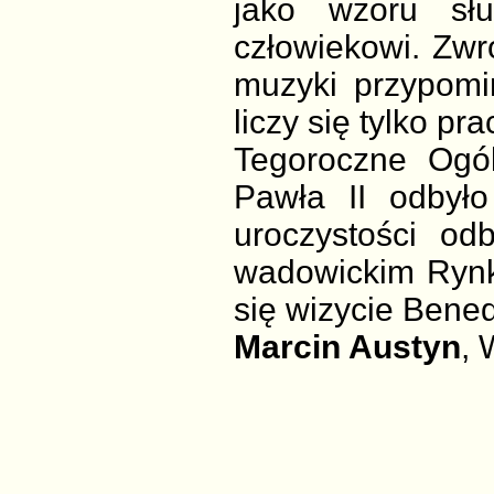
jako wzoru słu
człowiekowi. Zwró
muzyki przypomi
liczy się tylko pra
Tegoroczne Ogól
Pawła II odbył
uroczystości od
wadowickim Rynku
się wizycie Bened
Marcin Austyn
,