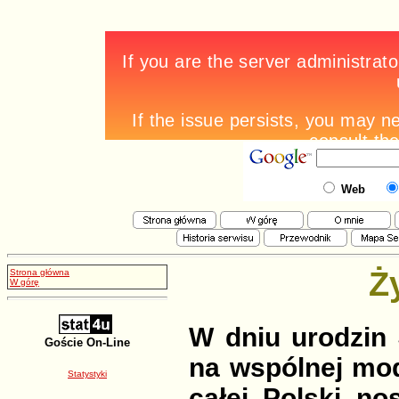
Web
Ż
Strona główna
W górę
W dniu urodzin
Goście On-Line
na wspólnej modl
Statystyki
całej Polski n