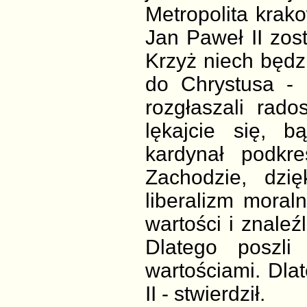
Metropolita krako
Jan Paweł II zos
Krzyż niech będz
do Chrystusa - 
rozgłaszali rad
lękajcie się, b
kardynał podkre
Zachodzie, dzię
liberalizm moral
wartości i znaleź
Dlatego poszli
wartościami. Dla
II - stwierdził.