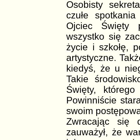
Osobisty sekret
czułe spotkani
Ojciec Święty 
wszystko się zac
życie i szkołę, 
artystyczne. Tak
kiedyś, że u ni
Takie środowisk
Święty, którego
Powinniście stara
swoim postępowani
Zwracając się d
zauważył, że war