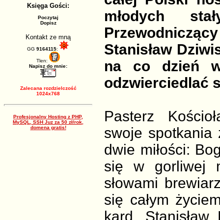
Księga Gości:
młodych stał
Poczytaj
Dopisz
Przewodnicząc
Kontakt ze mną
Stanisław Dziwi
GG
9164115
:
Tlen:
na co dzień w
Napisz do mnie:
odzwierciedlać s
Zalecana rozdzielczość
1024x768
Pasterz Kościo
Profesjonalny Hosting z PHP,
MySQL, SSH Juz za 50 zł/rok,
domena gratis!
swoje spotkania 
dwie miłości: Bog
się w gorliwej 
słowami brewiar
się całym życie
kard. Stanisław 