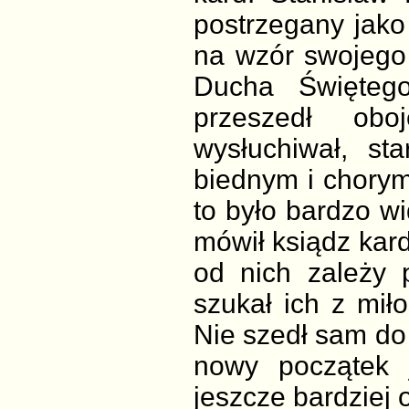
postrzegany jako
na wzór swojego 
Ducha Świętego
przeszedł obo
wysłuchiwał, st
biednym i chorym
to było bardzo wi
mówił ksiądz kard
od nich zależy p
szukał ich z miło
Nie szedł sam do 
nowy początek j
jeszcze bardziej 