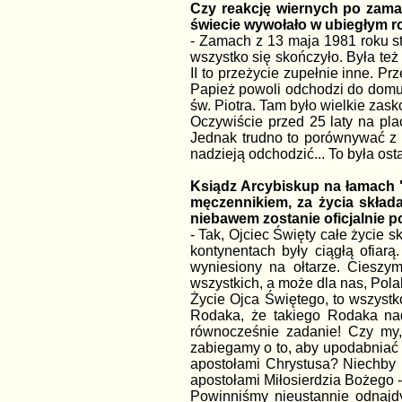
Czy reakcję wiernych po zama
świecie wywołało w ubiegłym ro
- Zamach z 13 maja 1981 roku sta
wszystko się skończyło. Była też
II to przeżycie zupełnie inne. P
Papież powoli odchodzi do domu
św. Piotra. Tam było wielkie zas
Oczywiście przed 25 laty na pla
Jednak trudno to porównywać z w
nadzieją odchodzić... To była ost
Ksiądz Arcybiskup na łamach "N
męczennikiem, za życia składa
niebawem zostanie oficjalnie po
- Tak, Ojciec Święty całe życie 
kontynentach były ciągłą ofiar
wyniesiony na ołtarze. Cieszy
wszystkich, a może dla nas, Polak
Życie Ojca Świętego, to wszystk
Rodaka, że takiego Rodaka nad
równocześnie zadanie! Czy my,
zabiegamy o to, aby upodabniać 
apostołami Chrystusa? Niechby 
apostołami Miłosierdzia Bożego 
Powinniśmy nieustannie odnajdy