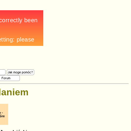
daniem
 -
óre