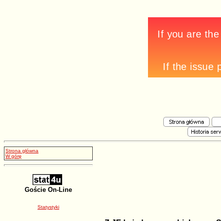
Strona główna
W górę
Goście On-Line
Statystyki