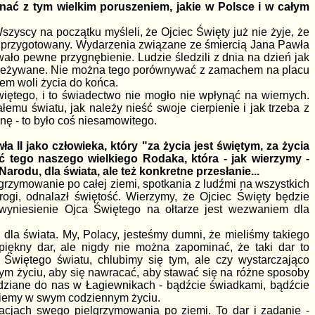
ać z tym wielkim poruszeniem, jakie w Polsce i w całym
szyscy na początku myśleli, że Ojciec Święty już nie żyje, że
 to przygotowany. Wydarzenia związane ze śmiercią Jana Pawła
ało pewne przygnębienie. Ludzie śledzili z dnia na dzień jak
 przeżywane. Nie można tego porównywać z zamachem na placu
wem woli życia do końca.
Świętego, i to świadectwo nie mogło nie wpłynąć na wiernych.
mu światu, jak należy nieść swoje cierpienie i jak trzeba z
inę - to było coś niesamowitego.
II jako człowieka, który "za życia jest świętym, za życia
ć tego naszego wielkiego Rodaka, która - jak wierzymy -
arodu, dla świata, ale też konkretne przesłanie...
elgrzymowanie po całej ziemi, spotkania z ludźmi na wszystkich
rogi, odnalazł świętość. Wierzymy, że Ojciec Święty będzie
wyniesienie Ojca Świętego na ołtarze jest wezwaniem dla
dla świata. My, Polacy, jesteśmy dumni, że mieliśmy takiego
ękny dar, ale nigdy nie można zapominać, że taki dar to
Świętego światu, chlubimy się tym, ale czy wystarczająco
m życiu, aby się nawracać, aby stawać się na różne sposoby
ziane do nas w Łagiewnikach - bądźcie świadkami, bądźcie
jmiemy w swym codziennym życiu.
tacjach swego pielgrzymowania po ziemi. To dar i zadanie -