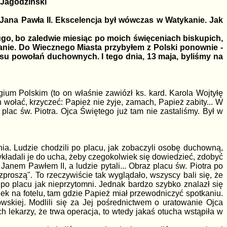
 Jagodziński
Jana Pawła II. Ekscelencja był wówczas w Watykanie. Jak
ugo, bo zaledwie miesiąc po moich święceniach biskupich,
ykanie. Do Wiecznego Miasta przybyłem z Polski ponownie -
su powołań duchownych. I tego dnia, 13 maja, byliśmy na
ium Polskim (to on właśnie zawiózł ks. kard. Karola Wojtyłę
wołać, krzyczeć: Papież nie żyje, zamach, Papież zabity... W
 plac św. Piotra. Ojca Świętego już tam nie zastaliśmy. Był w
ia. Ludzie chodzili po placu, jak zobaczyli osobę duchowną,
rzykładali je do ucha, żeby czegokolwiek się dowiedzieć, zdobyć
anem Pawłem II, a ludzie pytali... Obraz placu św. Piotra po
roszą". To rzeczywiście tak wyglądało, wszyscy bali się, że
li po placu jak nieprzytomni. Jednak bardzo szybko znalazł się
unek na fotelu, tam gdzie Papież miał przewodniczyć spotkaniu.
wskiej. Modlili się za Jej pośrednictwem o uratowanie Ojca
ch lekarzy, że trwa operacja, to wtedy jakaś otucha wstąpiła w