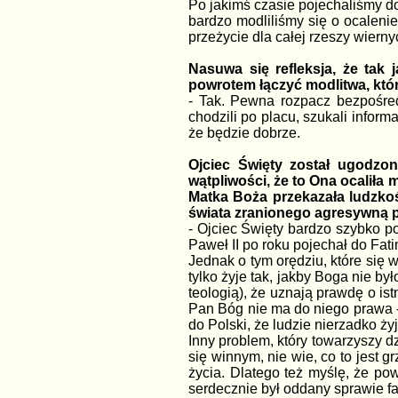
Po jakimś czasie pojechaliśmy do 
bardzo modliliśmy się o ocalenie
przeżycie dla całej rzeszy wierny
Nasuwa się refleksja, że tak
powrotem łączyć modlitwa, któr
- Tak. Pewna rozpacz bezpośred
chodzili po placu, szukali informa
że będzie dobrze.
Ojciec Święty został ugodzo
wątpliwości, że to Ona ocaliła 
Matka Boża przekazała ludzkoś
świata zranionego agresywną p
- Ojciec Święty bardzo szybko p
Paweł II po roku pojechał do Fat
Jednak o tym orędziu, które się w
tylko żyje tak, jakby Boga nie był
teologią), że uznają prawdę o is
Pan Bóg nie ma do niego prawa - 
do Polski, że ludzie nierzadko ży
Inny problem, który towarzyszy dz
się winnym, nie wie, co to jest 
życia. Dlatego też myślę, że pow
serdecznie był oddany sprawie fa