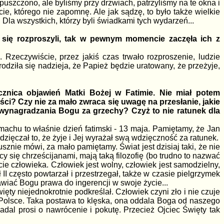
puszczono, ale byliśmy przy drzwiach, patrzyliśmy na te okna i
cie, którego nie zapomnę. Ale jak sądzę, to było także wielkie
 Dla wszystkich, którzy byli świadkami tych wydarzeń...
i się rozproszyli, tak w pewnym momencie zaczęła ich z
Rzeczywiście, przez jakiś czas trwało rozproszenie, ludzie
odrodziła się nadzieja, że Papież będzie uratowany, że przeżyje,
znica objawień Matki Bożej w Fatimie. Nie miał potem
ości? Czy nie za mało zwraca się uwagę na przesłanie, jakie
, wynagradzania Bogu za grzechy? Czyż to nie ratunek dla
achu to właśnie dzień fatimski - 13 maja. Pamiętamy, że Jan
zięczał to, że żyje i Jej wyrażał swą wdzięczność za ratunek.
sznie mówi, za mało pamiętamy. Świat jest dzisiaj taki, że nie
ący się chrześcijanami, mają taką filozofię (bo trudno to nazwać
ie człowieka. Człowiek jest wolny, człowiek jest samodzielny,
I często powtarzał i przestrzegał, także w czasie pielgrzymek
mawiać Bogu prawa do ingerencji w swoje życie...
więty niejednokrotnie podkreślał. Człowiek czyni zło i nie czuje
t w Polsce. Taka postawa to klęska, ona oddala Boga od naszego
adal prosi o nawrócenie i pokutę. Przecież Ojciec Święty tak