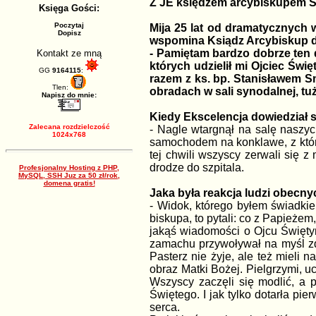
Z JE księdzem arcybiskupem S
Księga Gości:
Poczytaj
Mija 25 lat od dramatycznych
Dopisz
wspomina Ksiądz Arcybiskup d
- Pamiętam bardzo dobrze ten 
Kontakt ze mną
których udzielił mi Ojciec Świ
GG
9164115
:
razem z ks. bp. Stanisławem 
Tlen:
obradach w sali synodalnej, tuż
Napisz do mnie:
Kiedy Ekscelencja dowiedział s
Zalecana rozdzielczość
- Nagle wtargnął na salę naszyc
1024x768
samochodem na konklawe, z które
tej chwili wszyscy zerwali się z
drodze do szpitala.
Profesjonalny Hosting z PHP,
MySQL, SSH Juz za 50 zł/rok,
domena gratis!
Jaka była reakcja ludzi obecny
- Widok, którego byłem świadkie
biskupa, to pytali: co z Papieżem
jakąś wiadomości o Ojcu Świętym
zamachu przywoływał na myśl zda
Pasterz nie żyje, ale też mieli n
obraz Matki Bożej. Pielgrzymi, uc
Wszyscy zaczęli się modlić, a 
Świętego. I jak tylko dotarła pi
serca.