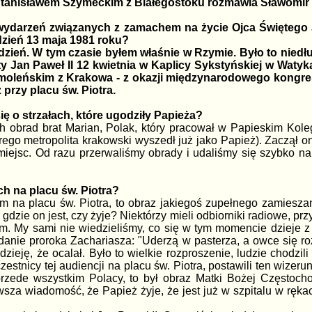
tanisławem Szymeckim z Białegostoku rozmawia Sławomir
 wydarzeń związanych z zamachem na życie Ojca Świętego 
zień 13 maja 1981 roku?
dzień. W tym czasie byłem właśnie w Rzymie. Było to niedł
ęty Jan Paweł II 12 kwietnia w Kaplicy Sykstyńskiej w Wat
Smoleńskim z Krakowa - z okazji międzynarodowego kongre
 przy placu św. Piotra.
ię o strzałach, które ugodziły Papieża?
h obrad brat Marian, Polak, który pracował w Papieskim Koleg
go metropolita krakowski wyszedł już jako Papież). Zaczął on 
 miejsc. Od razu przerwaliśmy obrady i udaliśmy się szybko na
ch na placu św. Piotra?
m na placu św. Piotra, to obraz jakiegoś zupełnego zamieszan
, gdzie on jest, czy żyje? Niektórzy mieli odbiorniki radiowe, p
. My sami nie wiedzieliśmy, co się w tym momencie dzieje z J
nie proroka Zachariasza: "Uderzą w pasterza, a owce się rozp
adzieję, że ocalał. Było to wielkie rozproszenie, ludzie chodzi
zestnicy tej audiencji na placu św. Piotra, postawili ten wizer
przede wszystkim Polacy, to był obraz Matki Bożej Częstocho
erwsza wiadomość, że Papież żyje, że jest już w szpitalu w ręka