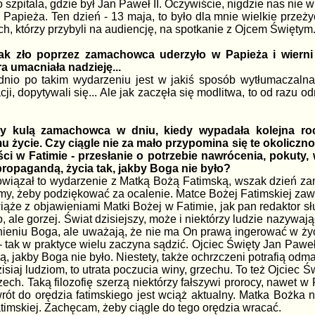
szpitala, gdzie był Jan Paweł II. Oczywiście, nigdzie nas nie w
 Papieża. Ten dzień - 13 maja, to było dla mnie wielkie przeży
ch, którzy przybyli na audiencję, na spotkanie z Ojcem Świętym.
 jak zło poprzez zamachowca uderzyło w Papieża i wiern
a umacniała nadzieję...
nio po takim wydarzeniu jest w jakiś sposób wytłumaczalna. 
cji, dopytywali się... Ale jak zaczęła się modlitwa, to od razu 
ny kulą zamachowca w dniu, kiedy wypadała kolejna roc
mu życie. Czy ciągle nie za mało przypomina się te okoliczn
ci w Fatimie - przesłanie o potrzebie nawrócenia, pokuty
ropagandą, życia tak, jakby Boga nie było?
owiązał to wydarzenie z Matką Bożą Fatimską, wszak dzień zam
imy, żeby podziękować za ocalenie. Matce Bożej Fatimskiej zawd
iąże z objawieniami Matki Bożej w Fatimie, jak pan redaktor słu
o, ale gorzej. Świat dzisiejszy, może i niektórzy ludzie nazywaj
tnieniu Boga, ale uważają, że nie ma On prawa ingerować w życ
tak w praktyce wielu zaczyna sądzić. Ojciec Święty Jan Paweł I
ją, jakby Boga nie było. Niestety, także ochrzczeni potrafią od
isiaj ludziom, to utrata poczucia winy, grzechu. To też Ojciec Ś
grzech. Taką filozofię szerzą niektórzy fałszywi prorocy, nawe
rót do orędzia fatimskiego jest wciąż aktualny. Matka Bożka n
timskiej. Zachęcam, żeby ciągle do tego orędzia wracać.