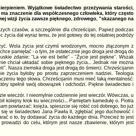
cierpieniem. Wyjątkowe świadectwo przeżywania starości,
o ma znaczenie dla współczesnego człowieka, który często
ywej wizji życia zawsze pięknego, zdrowego, "skazanego na
aszych czasów, a szczególnie dla chrześcijan. Papież podczas
 życia dał wyraz temu, że jest gotowy do tej ostatniej podróży
 żyć. Wola życia jest czymś wrodzonym, mocno złączonym z
chce pamiętać - o tym, że ostatecznie jego droga jest drogą do
skie zdanie: "La vie est belle" - "Życie jest piękne". Wszak
by nie chciał układać sobie pięknego życia... Jednak nie można
i". Nasza ziemska droga jest drogą do śmierci. Chrześcijanin
e życia byłoby po prostu zaprzeczeniem nadziei. Teologia
naczeniu tego słowa. Chrześcijanin musi mieć taką mentalność:
, który spełnił swój obowiązek i odchodzi. Piękne świadectwo i
zie wieczór. I nieomylnie codziennie jest wieczór. Wówczas, u
obił kolejny krok ku wieczności... Pamiętam kamedułę o. Piotra
am powtarzać: księża, spieszcie się robić coś dobrego, bo już
ć się w świadectwo Jana Pawła II, zgłębiać jego duchowość i
tarać o to, by dodawać życia do każdego dnia. Przecież to jest
prowadzi do celu, którym jest nasze zbawienie, którym jest