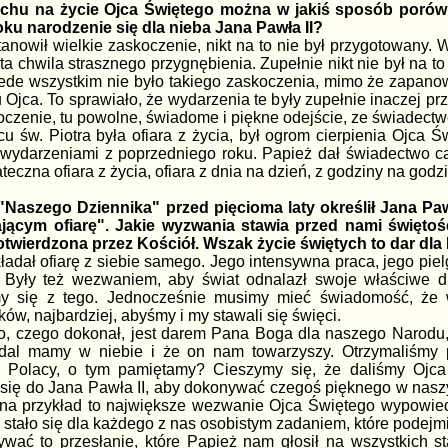
chu na życie Ojca Świętego można w jakiś sposób porówn
ku narodzenie się dla nieba Jana Pawła II?
nowił wielkie zaskoczenie, nikt na to nie był przygotowany. W
 ta chwila strasznego przygnębienia. Zupełnie nikt nie był na
rzede wszystkim nie było takiego zaskoczenia, mimo że zapanow
 Ojca. To sprawiało, że wydarzenia te były zupełnie inaczej
koczenie, tu powolne, świadome i piękne odejście, ze świadect
cu św. Piotra była ofiara z życia, był ogrom cierpienia Ojca 
ydarzeniami z poprzedniego roku. Papież dał świadectwo całe
ateczna ofiara z życia, ofiara z dnia na dzień, z godziny na godz
aszego Dziennika" przed pięcioma laty określił Jana Pawła 
jącym ofiarę". Jakie wyzwania stawia przed nami świętoś
twierdzona przez Kościół. Wszak życie świętych to dar dla N
składał ofiarę z siebie samego. Jego intensywna praca, jego pi
ą. Były też wezwaniem, aby świat odnalazł swoje właściwe d
my się z tego. Jednocześnie musimy mieć świadomość, że 
ów, najbardziej, abyśmy i my stawali się święci.
o, czego dokonał, jest darem Pana Boga dla naszego Narodu, 
al mamy w niebie i że on nam towarzyszy. Otrzymaliśmy pi
 Polacy, o tym pamiętamy? Cieszymy się, że daliśmy Ojca 
się do Jana Pawła II, aby dokonywać czegoś pięknego w naszy
na przykład to największe wezwanie Ojca Świętego wypowied
- stało się dla każdego z nas osobistym zadaniem, które pode
wać to przesłanie, które Papież nam głosił na wszystkich s