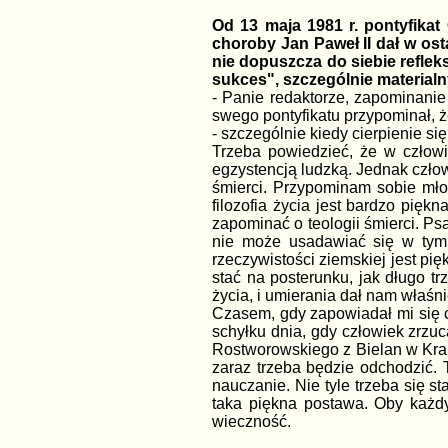
Od 13 maja 1981 r. pontyfika
choroby Jan Paweł II dał w os
nie dopuszcza do siebie reflek
sukces", szczególnie materialny,
- Panie redaktorze, zapominanie
swego pontyfikatu przypominał, ż
- szczególnie kiedy cierpienie s
Trzeba powiedzieć, że w człow
egzystencją ludzką. Jednak człow
śmierci. Przypominam sobie młod
filozofia życia jest bardzo piękn
zapominać o teologii śmierci. Ps
nie może usadawiać się w tym 
rzeczywistości ziemskiej jest pi
stać na posterunku, jak długo tr
życia, i umierania dał nam właśni
Czasem, gdy zapowiadał mi się ci
schyłku dnia, gdy człowiek zrzuc
Rostworowskiego z Bielan w Krako
zaraz trzeba będzie odchodzić. 
nauczanie. Nie tyle trzeba się s
taka piękna postawa. Oby każdy
wieczność.