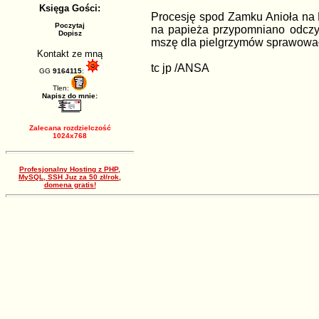
Księga Gości:
Procesję spod Zamku Anioła na 
Poczytaj
na papieża przypomniano odczyt
Dopisz
mszę dla pielgrzymów sprawował w
Kontakt ze mną
tc jp /ANSA
GG
9164115
:
Tlen:
Napisz do mnie:
Zalecana rozdzielczość
1024x768
Profesjonalny Hosting z PHP,
MySQL, SSH Juz za 50 zł/rok,
domena gratis!