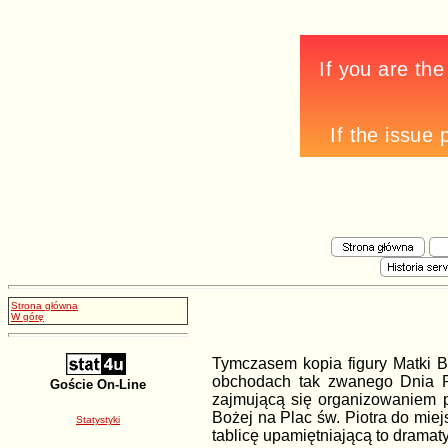
Strona główna
W górę
Tymczasem kopia figury Matki B
obchodach tak zwanego Dnia P
Goście On-Line
zajmującą się organizowaniem p
Bożej na Plac św. Piotra do mi
Statystyki
tablicę upamiętniającą to drama