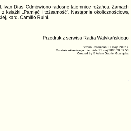
rd. Ivan Dias. Odmówiono radosne tajemnice różańca. Zamach
z książki „Pamięć i tożsamość”. Następnie okolicznościową
ej, kard. Camillo Ruini.
Przedruk z serwisu Radia Watykańskiego
Strona utworzona 21 maja 2006 r.
Ostatnia aktualizacja: niedziela 21 maj 2006 20:59:53
Created by
©
Adam Gabriel Grzelązka