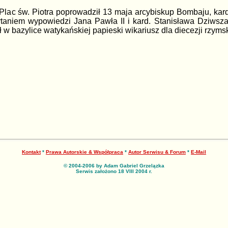
Plac św. Piotra poprowadził 13 maja arcybiskup Bombaju, ka
aniem wypowiedzi Jana Pawła II i kard. Stanisława Dziwsza 
 bazylice watykańskiej papieski wikariusz dla diecezji rzymski
Kontakt
*
Prawa Autorskie & Współpraca
*
Autor Serwisu & Forum
*
E-Mail
© 2004-2006 by Adam Gabriel Grzelązka
Serwis założono 18 VIII 2004 r.