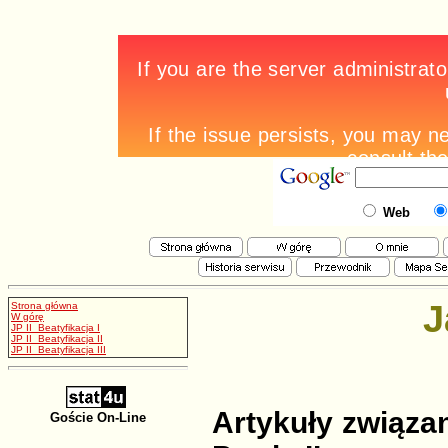
Web
J
Strona główna
W górę
JP II Beatyfikacja I
JP II Beatyfikacja II
JP II Beatyfikacja III
Artykuły związa
Goście On-Line