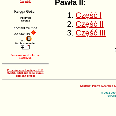
Pawła II:
Statystyki
Księga Gości:
Część I
Poczytaj
Dopisz
Część II
Kontakt ze mną
Część III
GG
9164115
:
Tlen:
Napisz do mnie:
Zalecana rozdzielczość
1024x768
Profesjonalny Hosting z PHP,
MySQL, SSH Juz za 50 zł/rok,
domena gratis!
Kontakt
*
Prawa Autorskie 
© 2004-200
Serwis