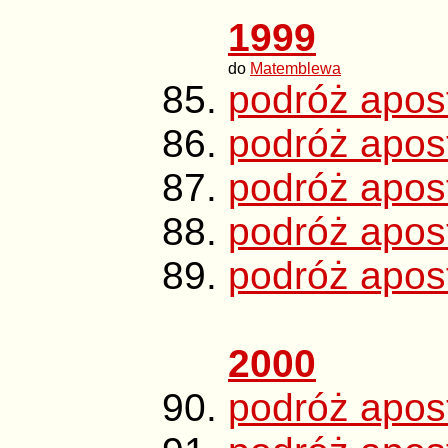
1999
do
Matemblewa
podróż apos
podróż apos
podróż apost
podróż apos
podróż apos
2000
podróż apos