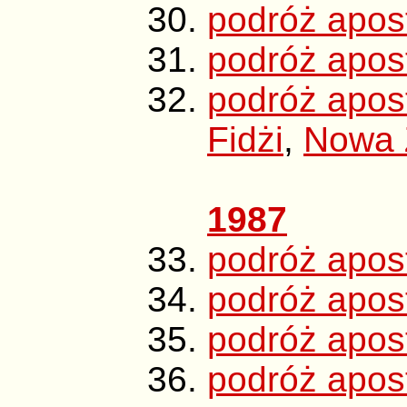
podróż apos
podróż apos
podróż apos
Fidżi
,
Nowa 
1987
podróż apos
podróż apos
podróż apost
podróż apos