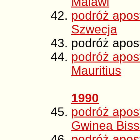
Malawi
podróż apos
Szwecja
podróż apos
podróż apos
Mauritius
1990
podróż apos
Gwinea Bis
podróż apos