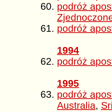
podróż apos
Zjednoczon
podróż apos
1994
podróż apos
1995
podróż apos
Australia
,
Sr