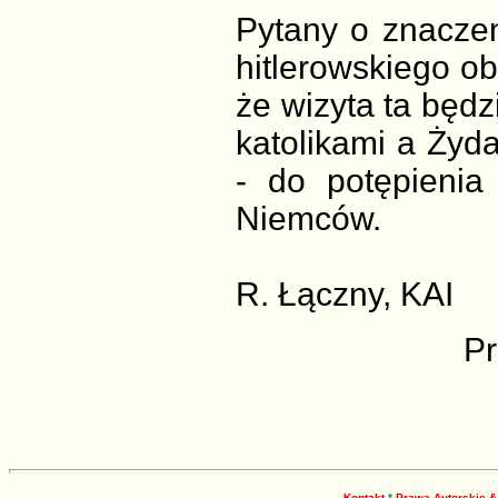
Pytany o znaczen
hitlerowskiego o
że wizyta ta będz
katolikami a Żyda
- do potępienia
Niemców.
R. Łączny, KAI
Pr
Kontakt
*
Prawa Autorskie 