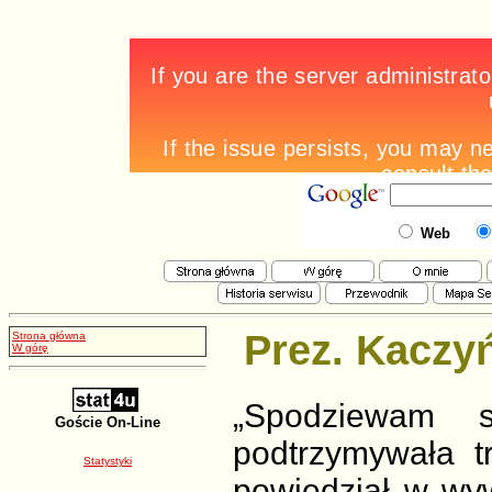
Web
Prez. Kaczy
Strona główna
W górę
„Spodziewam s
Goście On-Line
podtrzymywała t
Statystyki
powiedział w wy