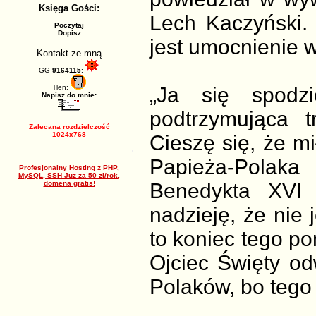
Księga Gości:
Lech Kaczyński.
Poczytaj
Dopisz
jest umocnienie 
Kontakt ze mną
GG
9164115
:
Tlen:
„Ja się spodz
Napisz do mnie:
podtrzymująca t
Zalecana rozdzielczość
1024x768
Cieszę się, że m
Papieża-Polaka 
Profesjonalny Hosting z PHP,
MySQL, SSH Juz za 50 zł/rok,
domena gratis!
Benedykta XVI
nadzieję, że nie j
to koniec tego po
Ojciec Święty od
Polaków, bo tego 