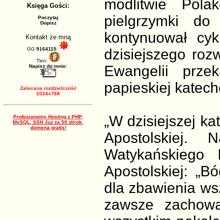
modlitwie Pola
Księga Gości:
pielgrzymki do
Poczytaj
Dopisz
kontynuował cyk
Kontakt ze mną
GG
9164115
:
dzisiejszego roz
Tlen:
Ewangelii prze
Napisz do mnie:
papieskiej katech
Zalecana rozdzielczość
1024x768
„W dzisiejszej ka
Profesjonalny Hosting z PHP,
MySQL, SSH Juz za 50 zł/rok,
domena gratis!
Apostolskiej.
Watykańskiego 
Apostolskiej: „B
dla zbawienia ws
zawsze zachowa