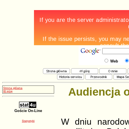
Web
Audiencja o
Strona główna
W górę
Goście On-Line
W dniu narodow
Statystyki