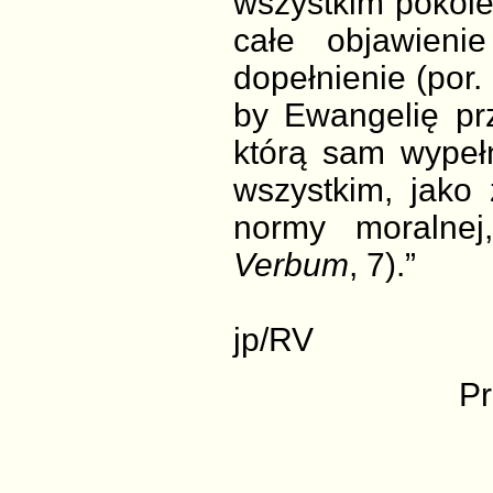
wszystkim pokole
całe objawien
dopełnienie (por. 
by Ewangelię pr
którą sam wypełni
wszystkim, jako 
normy moralnej
Verbum
, 7).”
jp/RV
Pr