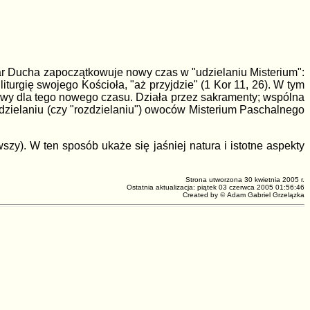
ar Ducha zapoczątkowuje nowy czas w "udzielaniu Misterium":
iturgię swojego Kościoła, "aż przyjdzie" (1 Kor 11, 26). W tym
ciwy dla tego nowego czasu. Działa przez
sakramenty; wspólna
dzielaniu (czy "rozdzielaniu") owoców Misterium Paschalnego
zy). W ten sposób ukaże się jaśniej natura i istotne aspekty
Strona utworzona 30 kwietnia 2005 r.
Ostatnia aktualizacja: piątek 03 czerwca 2005 01:56:46
Created by
©
Adam Gabriel Grzelązka