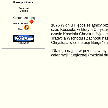
Księga Gości:
Poczytaj
Dopisz
Kontakt ze mną
GG
9164115
:
1076
W dniu Pięćdziesiątnicy pr
czas Kościoła, w którym Chrystus
Tlen:
czasie Kościoła Chrystus żyje o
Tradycja Wschodu i Zachodu nazy
Chrystusa w celebracji liturgii "
1024x768
Dlatego najpierw przedstawimy z
celebracji liturgicznej (rozdział dr