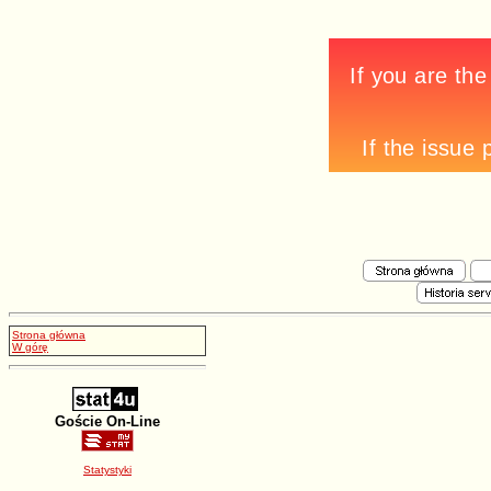
Strona główna
W górę
Goście On-Line
Statystyki