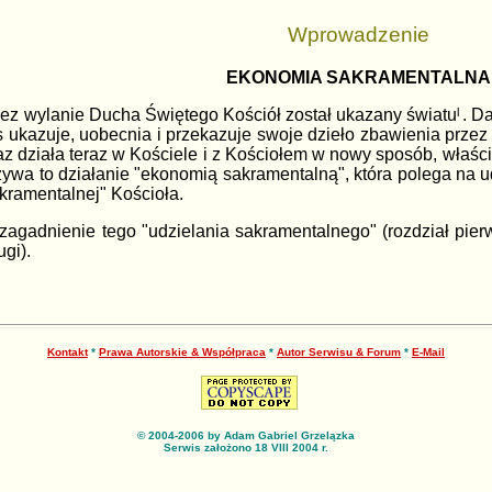
Wprowadzenie
EKONOMIA SAKRAMENTALNA
zez wylanie Ducha Świętego Kościół został ukazany światu
l
. D
 ukazuje, uobecnia i przekazuje swoje dzieło zbawienia przez l
raz działa teraz w Kościele i z Kościołem w nowy sposób, właś
wa to działanie "ekonomią sakramentalną", która polega na u
sakramentalnej" Kościoła.
agadnienie tego "udzielania sakramentalnego" (rozdział pierws
ugi).
Kontakt
*
Prawa Autorskie & Współpraca
*
Autor Serwisu & Forum
*
E-Mail
© 2004-2006 by Adam Gabriel Grzelązka
Serwis założono 18 VIII 2004 r.