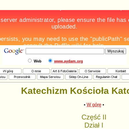
Web
www.aydam.org
Katechizm Kościoła Kat
•
W górę
•
Część II
Dział I