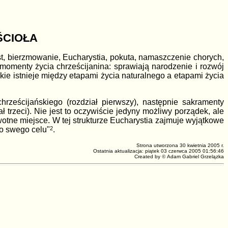
ŚCIOŁA
t, bierzmowanie, Eucharystia, pokuta, namaszczenie chorych,
omenty życia chrześcijanina: sprawiają narodzenie i rozwój
kie istnieje między etapami życia naturalnego a etapami życia
hrześcijańskiego (rozdział pierwszy), następnie sakramenty
ł trzeci). Nie jest to oczywiście jedyny możliwy porządek, ale
otne miejsce. W tej strukturze Eucharystia zajmuje wyjątkowe
do swego celu"
2
.
Strona utworzona 30 kwietnia 2005 r.
Ostatnia aktualizacja: piątek 03 czerwca 2005 01:56:46
Created by
©
Adam Gabriel Grzelązka