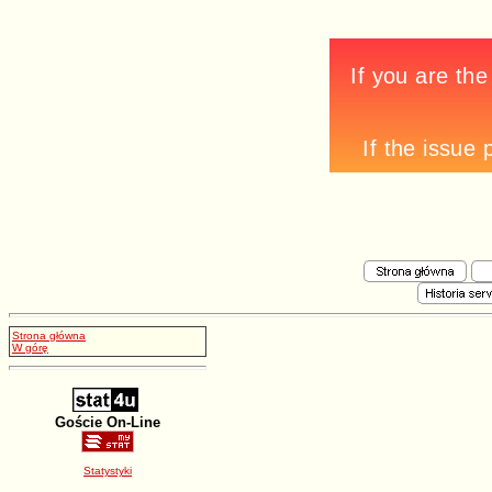
Strona główna
W górę
Goście On-Line
Statystyki