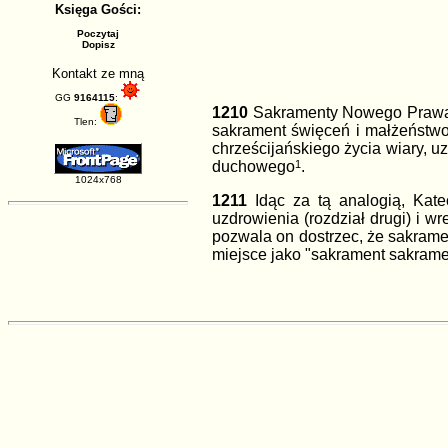
Księga Gości:
Poczytaj
Dopisz
Kontakt ze mną
GG
9164115
:
1210
Sakramenty Nowego Prawa z
Tlen:
sakrament święceń i małżeństwo.
chrześcijańskiego życia wiary, u
duchowego
1
.
1024x768
1211
Idąc za tą analogią, Kate
uzdrowienia (rozdział drugi) i w
pozwala on dostrzec, że sakramen
miejsce jako "sakrament sakram