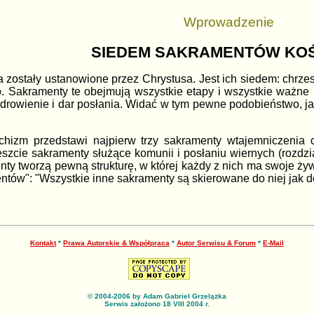
Wprowadzenie
SIEDEM SAKRAMENTÓW KO
ostały ustanowione przez Chrystusa. Jest ich siedem: chrzes
 Sakramenty te obejmują wszystkie etapy i wszystkie ważne m
zdrowienie i dar posłania. Widać w tym pewne podobieństwo, ja
chizm przedstawi najpierw trzy sakramenty wtajemniczenia c
reszcie sakramenty służące komunii i posłaniu wiernych (rozdzia
ty tworzą pewną strukturę, w której każdy z nich ma swoje żyw
entów": "Wszystkie
inne sakramenty są skierowane do niej jak 
Kontakt
*
Prawa Autorskie & Współpraca
*
Autor Serwisu & Forum
*
E-Mail
© 2004-2006 by Adam Gabriel Grzelązka
Serwis założono 18 VIII 2004 r.