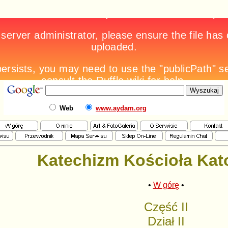
Web
www.aydam.org
Katechizm Kościoła Kat
•
W górę
•
Część II
Dział II