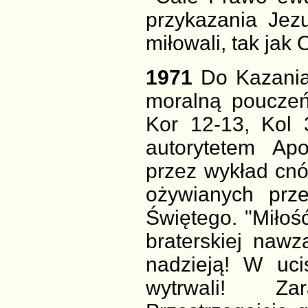
przykazania
Jez
miłowali, tak jak
1971
Do Kazania
moralną pouczeń
Kor 12-13, Kol 
autorytetem Ap
przez wykład cnó
ożywianych prz
Świętego. "Miłość
braterskiej nawz
nadzieją! W uci
wytrwali! Za