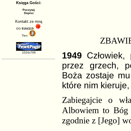
Księga Gości:
Poczytaj
Dopisz
Kontakt ze mną
GG
9164115
:
Tlen:
ZBAWIE
1949
Człowiek, 
1024x768
przez grzech, 
Boża zostaje mu
które nim kieruje,
Zabiegajcie o wła
Albowiem to Bóg j
zgodnie z [Jego] wo