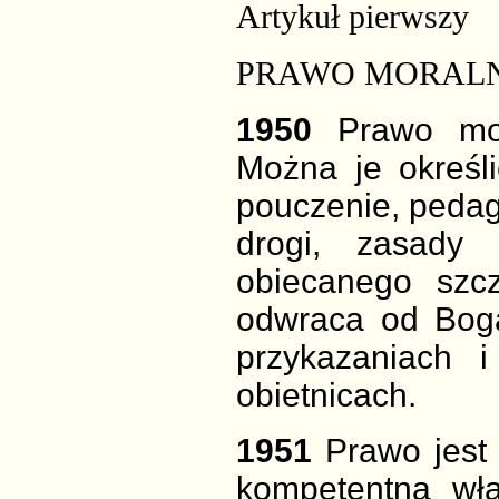
Artykuł pierwszy
PRAWO MORAL
1950
Prawo mor
Można je określ
pouczenie, peda
drogi, zasady
obiecanego szcz
odwraca od Boga
przykazaniach 
obietnicach.
1951
Prawo jest
kompetentną wł