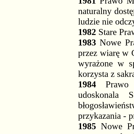
1981
Prawo Mo
naturalny dost
ludzie nie odcz
1982
Stare Pra
1983
Nowe Pra
przez wiarę w 
wyrażone w s
korzysta z sakr
1984
Prawo 
udoskonala S
błogosławie
przykazania - p
1985
Nowe Pr