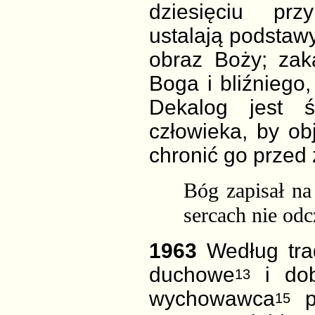
dziesięciu prz
ustalają podstaw
obraz Boży; zaka
Boga i bliźniego, 
Dekalog jest 
człowieka, by ob
chronić go przed 
Bóg zapisał na
sercach nie odc
1963
Według tra
duchowe
i dob
13
wychowawca
po
15