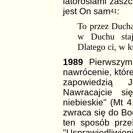
latoroślami zasz
jest On sam
:
41
To przez
Ducha
w Duchu staje
Dlatego ci, w 
1989
Pierwszym
nawrócenie, któr
zapowiedzią 
Nawracajcie si
niebieskie" (Mt 
zwraca się do Bo
ten sposób prze
"Usprawiedliwie