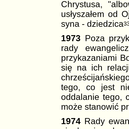
Chrystusa,
"alb
usłyszałem od Oj
syna - dziedzica
3
1973
Poza przy
rady ewangelic
przykazaniami B
się na ich relacj
chrześcijańskie
tego, co jest n
oddalanie tego, c
może stanowić pr
1974
Rady ewang