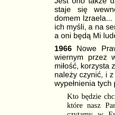
Jest ono także 
staje się wewn
domem Izraela...
ich myśli, a na
se
a oni będą Mi lud
1966
Nowe Praw
wiernym
przez 
miłość, korzysta 
należy czynić, i 
wypełnienia tych
Kto będzie chc
które nasz Pa
czytamy w Ew