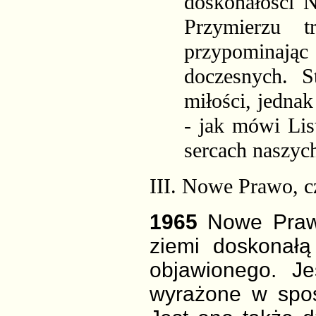
doskonałości 
Przymierzu
t
przypominają
doczesnych. S
miłości, jedna
- jak mówi Lis
sercach naszych
III. Nowe Prawo, c
1965
Nowe Prawo
ziemi doskonał
objawionego. Je
wyrażone w spo