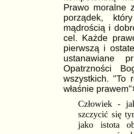
Prawo moralne z
porządek, któ
mądrością i dobr
cel. Każde pra
pierwszą i ostat
ustanawiane 
Opatrzności Bo
wszystkich. "To
właśnie prawem"
Człowiek - ja
szczycić się t
jako istota 