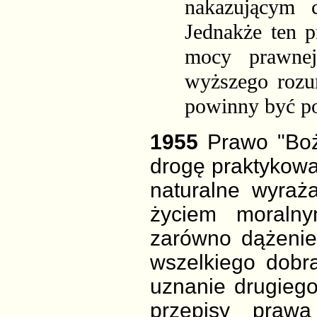
nakazującym c
Jednakże ten 
mocy prawnej
wyższego rozu
powinny być p
1955
Prawo "Boż
drogę praktykowa
naturalne wyraż
życiem moralny
zarówno dążenie 
wszelkiego dobr
uznanie drugieg
przepisy pra