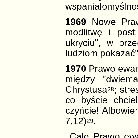
wspaniałomyślno
1969
Nowe Prawo
modlitwę i post
ukryciu", w prz
ludziom pokazać
1970
Prawo ewan
między "dwiema
Chrystusa
; str
28
co byście chcie
czyńcie! Albowie
7,12)
.
29
Całe Prawo ewa