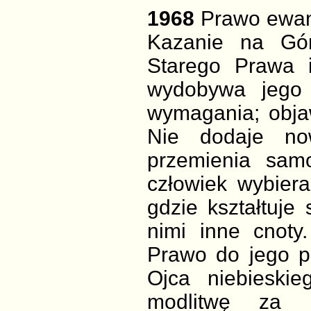
1968
Prawo ewan
Kazanie na Gór
Starego Prawa i
wydobywa jego 
wymagania; obja
Nie dodaje no
przemienia samo
człowiek wybiera
gdzie kształtuje 
nimi inne cnot
Prawo do jego p
Ojca niebieskie
modlitwę za 