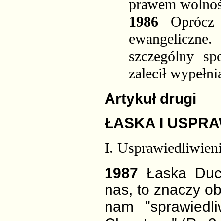
prawem wolnoś
1986
Oprócz
ewangeliczne
szczególny sp
zalecił wypełn
Artykuł drugi
ŁASKA I USPRA
I. Usprawiedliwien
1987
Łaska Duc
nas, to znaczy o
nam "sprawiedl