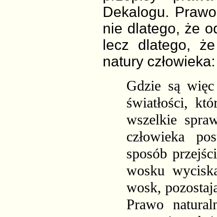
Dekalogu. Prawo
nie dlatego, że o
lecz dlatego, ż
natury człowieka:
Gdzie są więc 
światłości, kt
wszelkie spra
człowieka pos
sposób przejśc
wosku wyciska
wosk, pozostają
Prawo natural