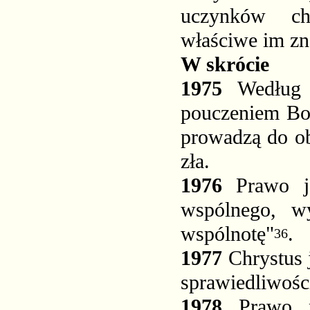
uczynków chr
właściwe im zna
W skrócie
1975
Według 
pouczeniem Bo
prowadzą do ob
zła.
1976
Prawo j
wspólnego, w
wspólnotę"
.
36
1977
Chrystus 
sprawiedliwości 
1978
Prawo n