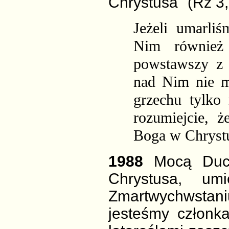
Chrystusa" (Rz 3,
Jeżeli umarli
Nim również 
powstawszy z 
nad Nim nie m
grzechu tylko
rozumiejcie, ż
Boga w Chrystus
1988
Mocą Duc
Chrystusa, um
Zmartwychwsta
jesteśmy
członk