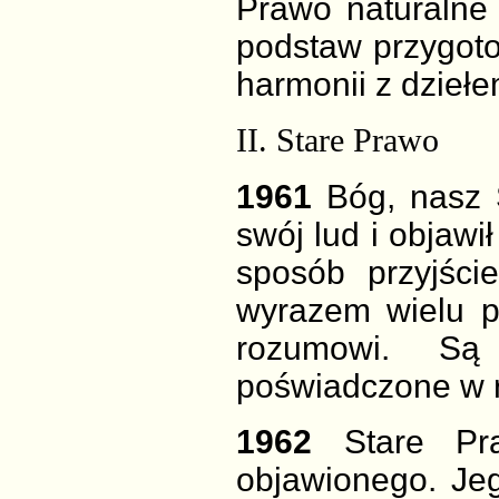
Prawo naturalne
podstaw przygot
harmonii z dzieł
II. Stare Prawo
1961
Bóg, nasz 
swój lud i objaw
sposób przyjśc
wyrazem wielu p
rozumowi. Są
poświadczone w 
1962
Stare Pr
objawionego. Jeg