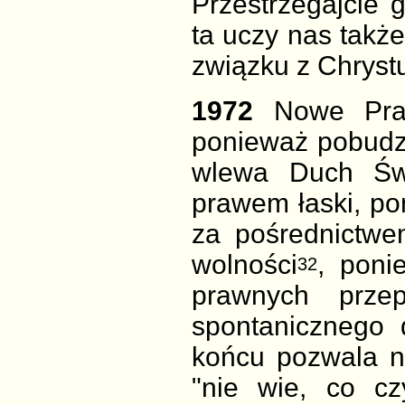
Przestrzegajcie 
ta uczy nas takż
związku z Chryst
1972
Nowe Pra
ponieważ pobudza 
wlewa Duch Świ
prawem łaski, po
za
pośrednictwe
wolności
, poni
32
prawnych prze
spontanicznego 
końcu pozwala na
"nie wie, co cz