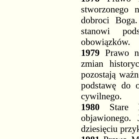
stworzonego 
dobroci Boga
stanowi pod
obowiązków.
1979
Prawo na
zmian history
pozostają ważn
podstawę do o
cywilnego.
1980
Stare
objawionego. 
dziesięciu przy