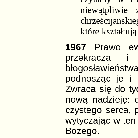
niewątpliwie
chrześcijańskie
które kształtują
1967
Prawo ew
przekracza 
błogosławieńst
podnosząc je i k
Zwraca się do tyc
nową nadzieję: 
czystego serca,
wytyczając w ten
Bożego.