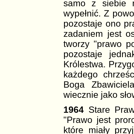
samo z siebie 
wypełnić. Z powo
pozostaje ono p
zadaniem jest os
tworzy "prawo p
pozostaje jedn
Królestwa. Przyg
każdego chrześc
Boga Zbawiciela
wiecznie jako sł
1964
Stare Praw
"Prawo jest pro
które miały przyj