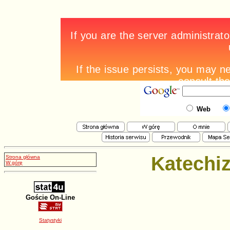
Web
Katechiz
Strona główna
W górę
Goście On-Line
Statystyki