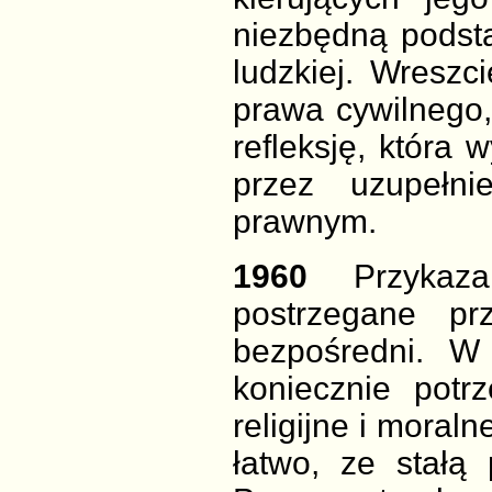
niezbędną pods
ludzkiej. Wreszc
prawa cywilnego,
refleksję, która
przez uzupełn
prawnym.
1960
Przyka
postrzegane p
bezpośredni. W 
koniecznie potr
religijne i mora
łatwo, ze stałą