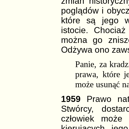
zmian historyczn
poglądów i obycz
które są jego 
istocie. Chocia
można go znisz
Odżywa ono zawsz
Panie, za krad
prawa, które j
może usunąć na
1959
Prawo nat
Stwórcy, dosta
człowiek może 
kierujących je