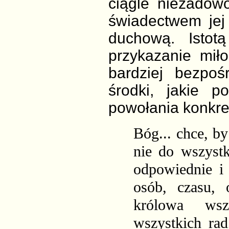
ciągle niezadowo
świadectwem je
duchową. Istot
przykazanie mił
bardziej bezpoś
środki, jakie 
powołania konkre
Bóg... chce, b
nie do wszystk
odpowiednie i
osób, czasu, 
królowa wsz
wszystkich ra