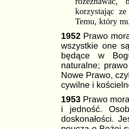
rozeznawać, 
korzystając
ze
Temu, który m
1952
Prawo mora
wszystkie one s
będące w Bogu
naturalne; praw
Nowe Prawo, czyl
cywilne i kościeln
1953
Prawo moral
i jedność. Oso
doskonałości. J
poucza o Bożej sp