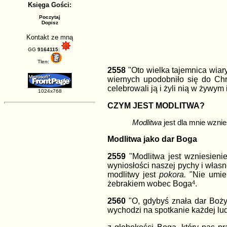
Księga Gości:
Poczytaj
Dopisz
Kontakt ze mną
GG
9164115
:
Tlen:
2558
"Oto wielka tajemnica wiary
wiernych upodobniło się do Chr
celebrowali ją i żyli nią w żyw
1024x768
CZYM JEST MODLITWA?
Modlitwa
jest dla mnie wznie
Modlitwa jako dar Boga
2559
"Modlitwa jest wzniesien
wyniosłości naszej pychy i własn
modlitwy jest
pokora.
"Nie umiem
żebrakiem wobec Boga
4
.
2560
"O, gdybyś znała dar Boży
wychodzi na spotkanie każdej lud