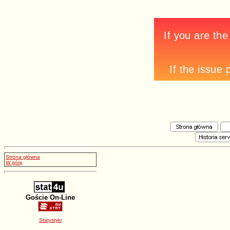
Strona główna
W górę
Goście On-Line
Statystyki