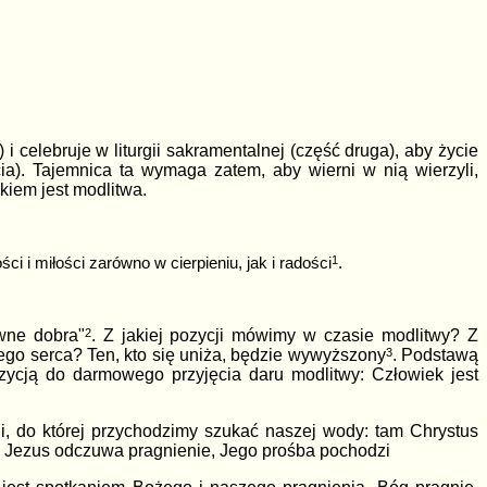
 celebruje w liturgii sakramentalnej (część druga), aby życie
). Tajemnica ta wymaga zatem, aby wierni w nią wierzyli,
kiem jest modlitwa.
1
 i miłości zarówno w cierpieniu, jak i radości
.
wne dobra"
2
. Z jakiej pozycji mówimy w czasie modlitwy? Z
nego serca? Ten, kto się uniża, będzie wywyższony
3
.
Podstawą
zycją do darmowego przyjęcia daru modlitwy: Człowiek jest
ni, do której przychodzimy szukać naszej wody: tam Chrystus
ić. Jezus odczuwa pragnienie, Jego prośba pochodzi