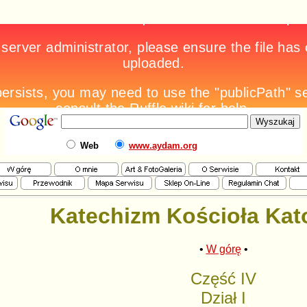
Web
www.aydam.org
Katechizm Kościoła Kat
•
W górę
•
Część IV
Dział I