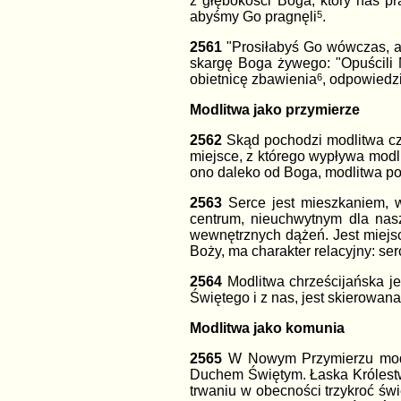
z głębokości Boga, który nas pr
abyśmy Go pragnęli
5
.
2561
"Prosiłabyś Go wówczas, a 
skargę Boga żywego: "Opuścili 
obietnicę zbawienia
6
, odpowiedz
Modlitwa jako przymierze
2562
Skąd pochodzi modlitwa czł
miejsce, z którego wypływa modli
ono daleko od Boga, modlitwa po
2563
Serce jest mieszkaniem,
centrum, nieuchwytnym dla nas
wewnętrznych
dążeń. Jest miejs
Boży, ma charakter relacyjny: se
2564
Modlitwa chrześcijańska j
Świętego i z nas, jest skierowan
Modlitwa jako komunia
2565
W Nowym Przymierzu modl
Duchem Świętym. Łaska Królestwa
trwaniu w obecności trzykroć św