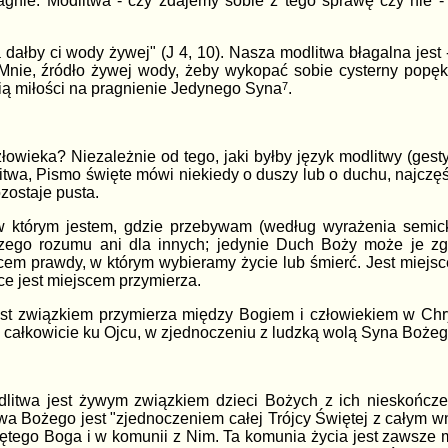
agnie. Modlitwa - czy zdajemy sobie z tego sprawę czy nie -
dałby ci wody żywej" (J 4, 10). Nasza modlitwa błagalna jest
Mnie, źródło żywej wody, żeby wykopać sobie cysterny popęk
ią miłości na pragnienie Jedynego Syna
7
.
owieka? Niezależnie od tego, jaki byłby język modlitwy (gesty
twa, Pismo święte mówi niekiedy o duszy lub o duchu, najczęści
zostaje pusta.
w którym jestem, gdzie przebywam (według wyrażenia semicki
zego rozumu ani dla innych; jedynie Duch Boży może je zgł
cem prawdy, w którym wybieramy życie lub śmierć. Jest
miejsc
rce jest miejscem przymierza.
est związkiem przymierza między Bogiem i człowiekiem w Chr
a całkowicie ku Ojcu, w zjednoczeniu z ludzką wolą Syna Bożego,
itwa jest żywym związkiem dzieci Bożych
z ich nieskończ
 Bożego jest "zjednoczeniem całej Trójcy Świętej z całym w
iętego Boga i w komunii z Nim. Ta komunia życia jest zawsze m