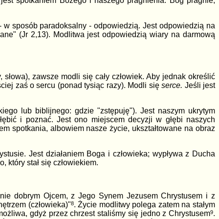
 jest spotkaniem Bożego i naszego pragnienia. Bóg pragnie,
 - w sposób paradoksalny - odpowiedzią. Jest odpowiedzią na
ane" (Jr 2,13). Modlitwa jest odpowiedzią wiary na darmową
, słowa), zawsze modli się cały człowiek. Aby jednak określić
ej zaś o sercu (ponad tysiąc razy). Modli się
serce.
Jeśli jest
ego lub biblijnego: gdzie "zstępuję"). Jest naszym ukrytym
ębić i poznać. Jest ono miejscem decyzji w głębi naszych
em spotkania, albowiem nasze życie, ukształtowane na obraz
ystusie. Jest działaniem Boga i człowieka; wypływa z Ducha
 który stał się człowiekiem.
enie dobrym Ojcem, z Jego Synem Jezusem Chrystusem i z
nętrzem (człowieka)"
8
. Życie modlitwy polega zatem na stałym
ożliwa, gdyż przez chrzest staliśmy się jedno z Chrystusem
9
.