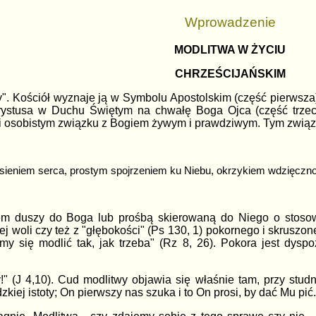
Wprowadzenie
MODLITWA W ŻYCIU
CHRZEŚCIJAŃSKIM
". Kościół wyznaje ją w Symbolu Apostolskim (część pierwsza) i
ystusa w Duchu Świętym na chwałę Boga Ojca (część trzecia
ym i osobistym związku z Bogiem żywym i prawdziwym. Tym związ
sieniem serca, prostym spojrzeniem ku Niebu, okrzykiem wdzięczności
iem duszy do Boga lub prośbą skierowaną do Niego o stoso
ej woli czy też z "głębokości" (Ps 130, 1) pokornego i skruszo
y się modlić tak, jak trzeba" (Rz 8, 26).
Pokora jest dyspo
!" (J 4,10). Cud modlitwy objawia się właśnie tam, przy stud
zkiej istoty; On pierwszy nas szuka i to On prosi, by dać Mu p