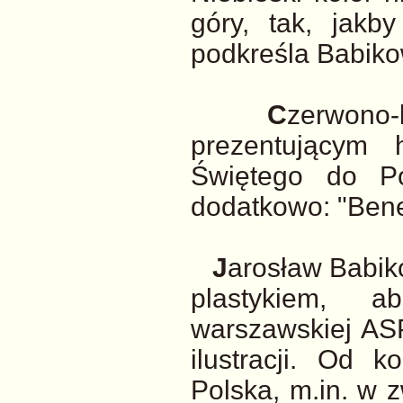
góry, tak, jakb
podkreśla Babiko
C
zerwono-
prezentującym 
Świętego do Po
dodatkowo: "Bene
J
arosław Babiko
plastykiem, a
warszawskiej ASP
ilustracji. Od 
Polska, m.in. w z