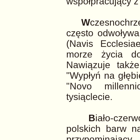
współpracujący z
W
czesnochrze
często odwoływal
(Navis Ecclesia
morze życia d
Nawiązuje takż
"Wypłyń na głębię
"Novo millenni
tysiąclecie.
B
iało-czer
polskich barw n
przypominający