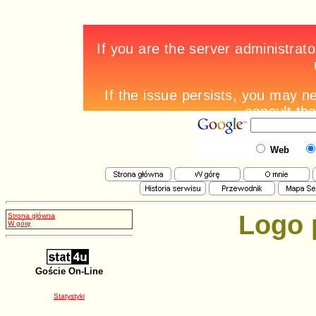
Web
Logo 
Strona główna
W górę
Goście On-Line
Statystyki