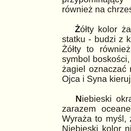
również na chrześ
Ż
ółty kolor 
statku - budzi z 
Żółty to równie
symbol boskości, 
żagiel oznaczać 
Ojca i Syna kieru
N
iebieski ok
zarazem oceanem
Wyraża to myśl, ż
Niebieski kolor ni