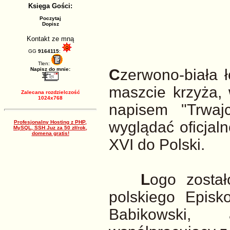
Księga Gości:
Poczytaj
Dopisz
Kontakt ze mną
GG
9164115
:
Tlen:
Napisz do mnie:
C
zerwono-biała 
maszcie krzyża, 
Zalecana rozdzielczość
1024x768
napisem "Trwaj
wyglądać oficjal
Profesjonalny Hosting z PHP,
MySQL, SSH Juz za 50 zł/rok,
domena gratis!
XVI do Polski.
L
ogo został
polskiego Episk
Babikowski, 