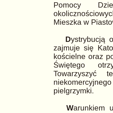
Pomocy Dzie
okolicznościow
Mieszka w Piasto
D
ystrybucją o
zajmuje się Kato
kościelne oraz p
Świętego otr
Towarzyszyć 
niekomercyjnego
pielgrzymki.
W
arunkiem u