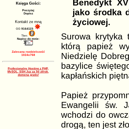
Benedykt XVI
Księga Gości:
jako środka d
Poczytaj
Dopisz
życiowej.
Kontakt ze mną
GG
9164115
:
Surowa krytyka t
Tlen:
Napisz do mnie:
którą papież w
Zalecana rozdzielczość
Niedzielę Dobre
1024x768
bazylice świętego
Profesjonalny Hosting z PHP,
MySQL, SSH Juz za 50 zł/rok,
kapłańskich piętn
domena gratis!
Papież przypomn
Ewangelii św. J
wchodzi do owcza
drogą, ten jest zł