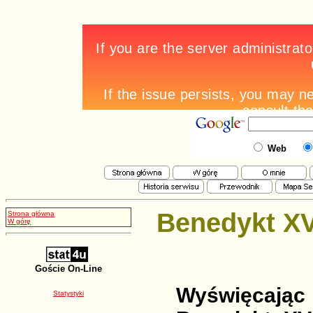
Web
Benedykt XV
Strona główna
W górę
Goście On-Line
Wyświęcają
Statystyki