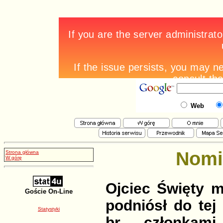
Web
Nomi
Strona główna
W górę
Ojciec Święty m
Goście On-Line
podniósł do te
Statystyki
br., członkami