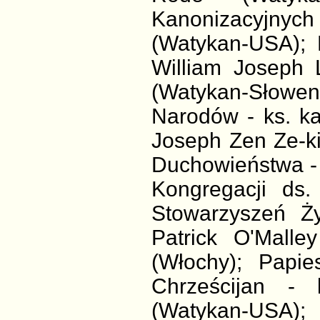
Kanonizacyjnych
(Watykan-USA); 
William Joseph
(Watykan-Słowen
Narodów - ks. kar
Joseph Zen Ze-ki
Duchowieństwa - 
Kongregacji ds.
Stowarzyszeń Ży
Patrick O'Malle
(Włochy); Papie
Chrześcijan -
(Watykan-USA); 