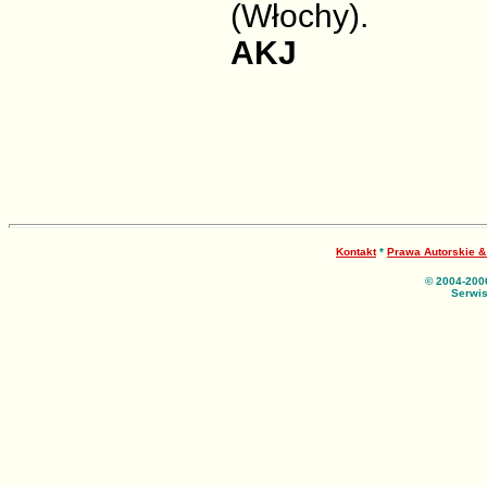
(Włochy).
AKJ
Kontakt
*
Prawa Autorskie 
© 2004-200
Serwis