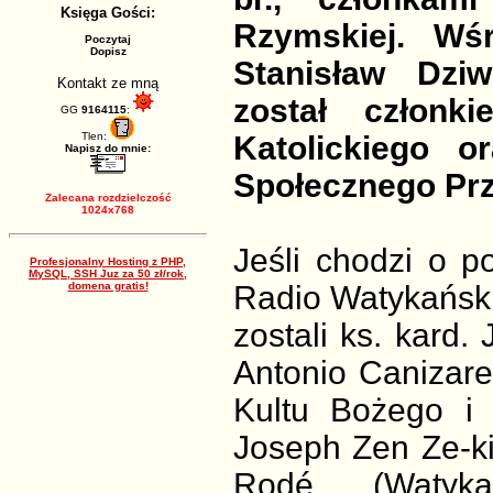
Księga Gości:
Rzymskiej. Wś
Poczytaj
Dopisz
Stanisław Dziw
Kontakt ze mną
został członk
GG
9164115
:
Tlen:
Katolickiego 
Napisz do mnie:
Społecznego Pr
Zalecana rozdzielczość
1024x768
Jeśli chodzi o p
Profesjonalny Hosting z PHP,
MySQL, SSH Juz za 50 zł/rok,
domena gratis!
Radio Watykański
zostali ks. kard. 
Antonio Canizare
Kultu Bożego i 
Joseph Zen Ze-ki
Rodé (Watykan