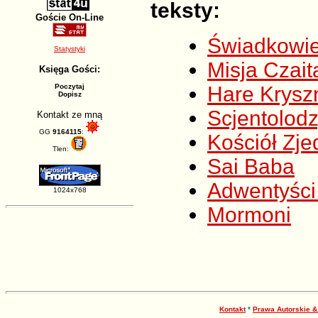
teksty:
Goście On-Line
Świadkowi
Statystyki
Misja Czait
Księga Gości:
Poczytaj
Hare Krysz
Dopisz
Scjentolod
Kontakt ze mną
GG
9164115
:
Kościół Zj
Tlen:
Sai Baba
Adwentyści
1024x768
Mormoni
Kontakt
*
Prawa Autorskie 