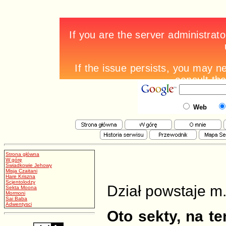
Web
Strona główna
W górę
Swiadkowie Jehowy
Misja Czaitani
Hare Kriszna
Scjentolodzy
Dział powstaje m.
Sekta Moona
Mormoni
Sai Baba
Adwentysci
Oto sekty, na t